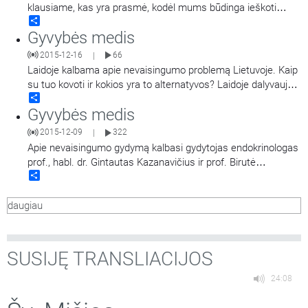
klausiame, kas yra prasmė, kodėl mums būdinga ieškoti
Share
prasmės savo gyvenime, kodėl patiriame beprasmybės
Gyvybės medis
jausmus, - o gal tai irgi prasminga? Apie tai svarsto ir
diskutuoja psichologės dr. Vaiva Klimaitė ir Dovilė Grigienė.
2015-12-16
66
|
Laidoje kalbama apie nevaisingumo problemą Lietuvoje. Kaip
su tuo kovoti ir kokios yra to alternatyvos? Laidoje dalyvauja
Share
kun. prof. dr. Andrius Narbekovas, doc. dr. Benas Ulevičius ir
Gyvybės medis
Vilniaus arkivyskupijos šeimos centro direktorius,
psichologas, psichoterapeutas Algirdas Petronis. Laidą veda
2015-12-09
322
|
medicinos studentų
…
Apie nevaisingumo gydymą kalbasi gydytojas endokrinologas
prof., habl. dr. Gintautas Kazanavičius ir prof. Birutė
Share
Obelenienė.
daugiau
SUSIJĘ TRANSLIACIJOS
24:08