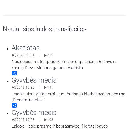
Naujausios laidos transliacijos
Akatistas
2021-01-01
310
|
Naujuosius metus pradėkime vienu gražiausiu Bažnyčios
kūrinių Dievo Motinos garbei - Akatistu.
Share
Gyvybės medis
2015-12-30
191
|
Laidoje klausykitės prof. kun. Andriaus Nerbekovo pranešimo
„Prenatalinė etika".
Share
Gyvybės medis
2015-12-23
108
|
Laidoje - apie prasmę ir beprasmybę. Neretai savęs