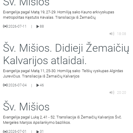
Šv. Mišios
Evangelija pagal Matą 19, 27-29. Homiliją sako Kauno arkivyskupas
metropolitas Kęstutis Kėvalas. Transliacija iš Žemaičių
2026-07-11
88
|
18:08
Šv. Mišios. Didieji Žemaičių
Kalvarijos atlaidai.
Evangelija pagal Matą 11, 25-30. Homiliją sako Telšių vyskupas Algirdas
Jurevičius. Transliacija iš Žemaičių Kalvarijos
2026-07-04
46
|
20:20
Šv. Mišios
Evangelija pagal Luką 2, 41 - 52. Transliacija iš Žemaičių Kalvarijos Švč.
Mergelės Marijos Apsilankymo bazilikos.
2026-07-01
31
|