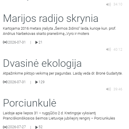
34:10
Marijos radijo skrynia
Kartojama 2016 metais įrašyta „Šeimos židinio“ laida, kurioje kun. prof.
Andrius Narbekovas skaito pranešimą „Vyro ir moters
2026-07-31
21
|
40:12
Dvasinė ekologija
Atpažinkime piktojo veikimą per pagundas. Laidą veda dr. Bronė Gudaitytė.
2026-07-31
129
|
39:46
Porciunkulė
Laidoje apie liepos 31 – rugpjūčio 2 d. Kretingoje vyksiantį
Pranciškoniškosios šeimos Lietuvoje jubiliejinį renginį – Porciunkulės
2026-07-27
52
|