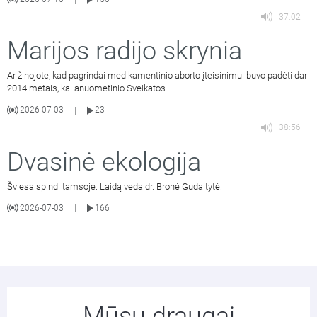
37:02
Marijos radijo skrynia
Ar žinojote, kad pagrindai medikamentinio aborto įteisinimui buvo padėti dar
2014 metais, kai anuometinio Sveikatos
2026-07-03
23
|
38:56
Dvasinė ekologija
Šviesa spindi tamsoje. Laidą veda dr. Bronė Gudaitytė.
2026-07-03
166
|
Mūsų draugai