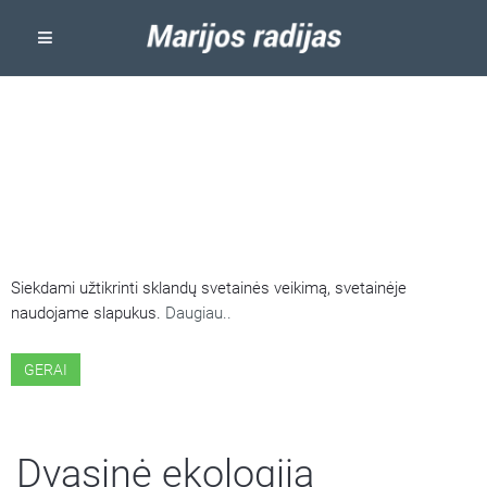
ŠIOJE SVETAINĖJE NAUDOJAMI
SLAPUKAI
Siekdami užtikrinti sklandų svetainės veikimą, svetainėje
naudojame slapukus.
Daugiau..
GERAI
Dvasinė ekologija