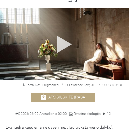
Nuotrauka:
/
/
Enlightened
Fr Lawrence Lew, O.P.
CC BY-NC 2.0
ATSISIŲSKITE ĮRAŠĄ
2026-06-09 Antradienis 02:00
Dvasinė ekologija
12
Evangelija kasdieniame gyvenime: „Tau trūksta vieno dalyko“.