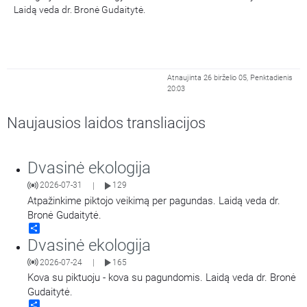
Laidą veda dr. Bronė Gudaitytė.
Atnaujinta 26 birželio 05, Penktadienis
20:03
Naujausios laidos transliacijos
Dvasinė ekologija
2026-07-31
129
|
Atpažinkime piktojo veikimą per pagundas. Laidą veda dr.
Bronė Gudaitytė.
Share
Dvasinė ekologija
2026-07-24
165
|
Kova su piktuoju - kova su pagundomis. Laidą veda dr. Bronė
Gudaitytė.
Share