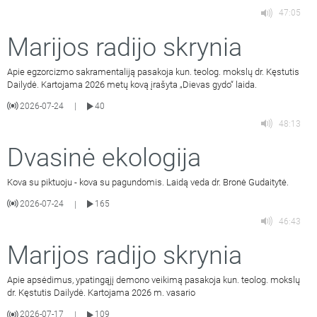
47:05
Marijos radijo skrynia
Apie egzorcizmo sakramentaliją pasakoja kun. teolog. mokslų dr. Kęstutis
Dailydė. Kartojama 2026 metų kovą įrašyta „Dievas gydo“ laida.
2026-07-24
40
|
48:13
Dvasinė ekologija
Kova su piktuoju - kova su pagundomis. Laidą veda dr. Bronė Gudaitytė.
2026-07-24
165
|
46:43
Marijos radijo skrynia
Apie apsėdimus, ypatingąjį demono veikimą pasakoja kun. teolog. mokslų
dr. Kęstutis Dailydė. Kartojama 2026 m. vasario
2026-07-17
109
|