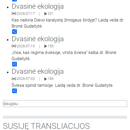
Dvasinė ekologija
2026-07-17
201
|
Kas naikina Dievo karalystę žmogaus širdyje? Laidą veda dr.
Bronė Gudaitytė.
Share
Dvasinė ekologija
2026-07-10
150
|
„Visa, kas regima šviesoje, virsta šviesa“ kalba dr. Bronė
Gudaitytė.
Share
Dvasinė ekologija
2026-07-03
166
|
Šviesa spindi tamsoje. Laidą veda dr. Bronė Gudaitytė.
Share
daugiau
SUSIJĘ TRANSLIACIJOS