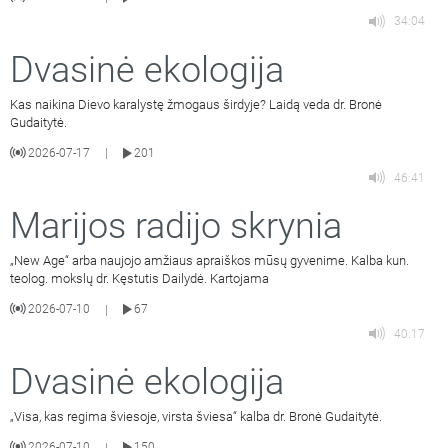
34:04
Dvasinė ekologija
Kas naikina Dievo karalystę žmogaus širdyje? Laidą veda dr. Bronė
Gudaitytė.
2026-07-17
201
|
46:41
Marijos radijo skrynia
„New Age“ arba naujojo amžiaus apraiškos mūsų gyvenime. Kalba kun.
teolog. mokslų dr. Kęstutis Dailydė. Kartojama
2026-07-10
67
|
40:17
Dvasinė ekologija
„Visa, kas regima šviesoje, virsta šviesa“ kalba dr. Bronė Gudaitytė.
2026-07-10
150
|