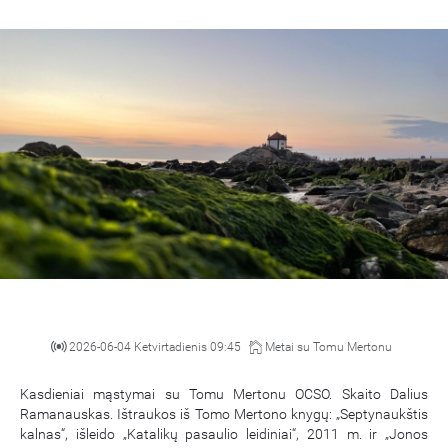
2026-06-04 Ketvirtadienis 09:45
Metai su Tomu Mertonu
Kasdieniai mąstymai su Tomu Mertonu OCSO. Skaito Dalius
Ramanauskas. Ištraukos iš Tomo Mertono knygų: „Septynaukštis
kalnas“, išleido „Katalikų pasaulio leidiniai“, 2011 m. ir „Jonos