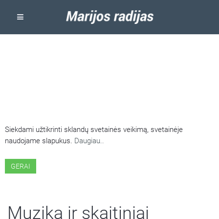
ŠIOJE SVETAINĖJE NAUDOJAMI
SLAPUKAI
Siekdami užtikrinti sklandų svetainės veikimą, svetainėje
naudojame slapukus.
Daugiau..
GERAI
Muzika ir skaitiniai