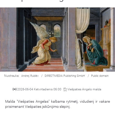
Nuotrauka:
/
/
Andrej Rublëv
DIRECTMEDIA Publishing GmbH
Public domain
2026-06-04 Ketvirtadienis 06:00
Viešpaties Angelo malda
Malda "Viešpaties Angelas" kalbama rytmetį, vidudienį ir vakare
prisimenant Viešpaties įsikūnijimo slėpinį.