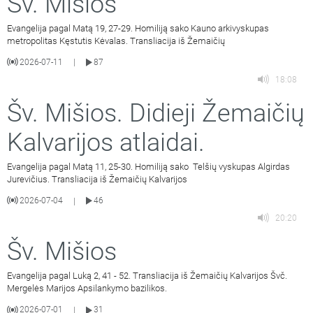
Šv. Mišios
Evangelija pagal Matą 19, 27-29. Homiliją sako Kauno arkivyskupas
metropolitas Kęstutis Kėvalas. Transliacija iš Žemaičių
2026-07-11
87
|
18:08
Šv. Mišios. Didieji Žemaičių
Kalvarijos atlaidai.
Evangelija pagal Matą 11, 25-30. Homiliją sako Telšių vyskupas Algirdas
Jurevičius. Transliacija iš Žemaičių Kalvarijos
2026-07-04
46
|
20:20
Šv. Mišios
Evangelija pagal Luką 2, 41 - 52. Transliacija iš Žemaičių Kalvarijos Švč.
Mergelės Marijos Apsilankymo bazilikos.
2026-07-01
31
|