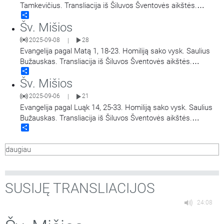
Tamkevičius. Transliacija iš Šiluvos Šventovės aikštės.
Share
Didieji Švč. Mergelės Marijos Gimimo atlaidai.
Šv. Mišios
2025-09-08
28
|
Evangelija pagal Matą 1, 18-23. Homiliją sako vysk. Saulius
Bužauskas. Transliacija iš Šiluvos Šventovės aikštės.
Share
Didieji Švč. Mergelės Marijos Gimimo atlaidai.
Šv. Mišios
2025-09-06
21
|
Evangelija pagal Luąk 14, 25-33. Homiliją sako vysk. Saulius
Bužauskas. Transliacija iš Šiluvos Šventovės aikštės.
Share
Didieji Švč. Mergelės Marijos Gimimo atlaidai.
daugiau
SUSIJĘ TRANSLIACIJOS
24:08