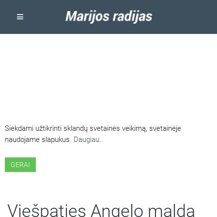
ŠIOJE SVETAINĖJE NAUDOJAMI
SLAPUKAI
Siekdami užtikrinti sklandų svetainės veikimą, svetainėje
naudojame slapukus.
Daugiau..
GERAI
Viešpaties Angelo malda