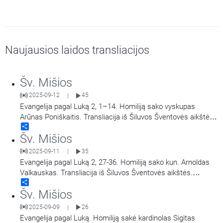
Naujausios laidos transliacijos
Šv. Mišios
2025-09-12
45
|
Evangelija pagal Luką 2, 1–14. Homiliją sako vyskupas
Arūnas Poniškaitis. Transliacija iš Šiluvos Šventovės aikštės.
Share
Didieji Švč. Mergelės Marijos Gimimo atlaidai.
Šv. Mišios
2025-09-11
35
|
Evangelija pagal Luką 2, 27-36. Homiliją sako kun. Arnoldas
Valkauskas. Transliacija iš Šiluvos Šventovės aikštės.
Share
Didieji Švč. Mergelės Marijos Gimimo atlaidai.
Šv. Mišios
2025-09-09
26
|
Evangelija pagal Luką. Homiliją sakė kardinolas Sigitas