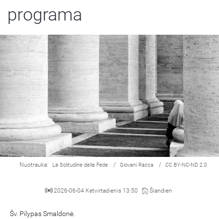
programa
Nuotrauka:
/
/
La Solitudine della Fede
Giovani Racca
CC BY-NC-ND 2.0
2026-06-04 Ketvirtadienis 13:50
Šiandien
Šv. Pilypas Smaldonė.