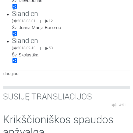
Šv. Dievo Jonas.
Share
Šiandien
2018-03-01
12
|
Šv. Joana Marija Bonomo
Share
Šiandien
2018-02-10
53
|
Šv. Skolastika.
Share
daugiau
SUSIJĘ TRANSLIACIJOS
4:51
Krikščioniškos spaudos
apžvalga