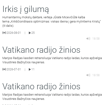
Irkis į gilumą
Humanitarinių mokslų daktarė, vertėja Jūratė Micevičiūtė kalba
tema „Krikščioniškasis optimizmas: viskas išeina į gera mylintiems Kristų“
(III dalis).
2026-08-01
25
|
18:58
Vatikano radijo žinios
Marijos Radijas kasdien retransliuoja Vatikano radijo laidas, kurios apžvelgia
Visuotinės Bažnyčios naujienas.
2026-07-31
11
|
18:58
Vatikano radijo žinios
Marijos Radijas kasdien retransliuoja Vatikano radijo laidas, kurios apžvelgia
Visuotinės Bažnyčios naujienas.