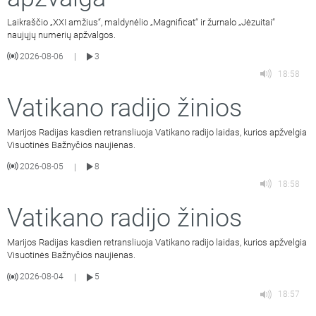
Laikraščio „XXI amžius“, maldynėlio „Magnificat“ ir žurnalo „Jėzuitai“
naujųjų numerių apžvalgos.
2026-08-06
3
|
18:58
Vatikano radijo žinios
Marijos Radijas kasdien retransliuoja Vatikano radijo laidas, kurios apžvelgia
Visuotinės Bažnyčios naujienas.
2026-08-05
8
|
18:58
Vatikano radijo žinios
Marijos Radijas kasdien retransliuoja Vatikano radijo laidas, kurios apžvelgia
Visuotinės Bažnyčios naujienas.
2026-08-04
5
|
18:57