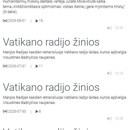
Humanitarinių mokslų daktarė, vertėja Jūratė Micevičiūtė kalba
tema „Krikščioniškasis optimizmas: viskas išeina į gera mylintiems Kristų“
(III dalis).
2026-08-01
16
|
18:58
Vatikano radijo žinios
Marijos Radijas kasdien retransliuoja Vatikano radijo laidas, kurios apžvelgia
Visuotinės Bažnyčios naujienas.
2026-07-31
11
|
18:58
Vatikano radijo žinios
Marijos Radijas kasdien retransliuoja Vatikano radijo laidas, kurios apžvelgia
Visuotinės Bažnyčios naujienas.
2026-07-30
8
|
18:58