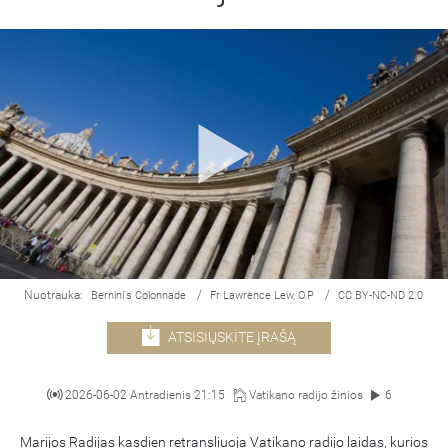
Nuotrauka:
/
/
Bernini's Colonnade
Fr Lawrence Lew, O.P
CC BY-NC-ND 2.0
ATSISIŲSKITE ĮRAŠĄ
2026-06-02 Antradienis 21:15
Vatikano radijo žinios
6
Marijos Radijas kasdien retransliuoja Vatikano radijo laidas, kurios