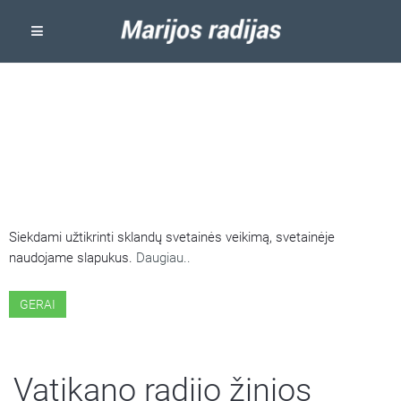
ŠIOJE SVETAINĖJE NAUDOJAMI
SLAPUKAI
Siekdami užtikrinti sklandų svetainės veikimą, svetainėje
naudojame slapukus.
Daugiau..
GERAI
Vatikano radijo žinios