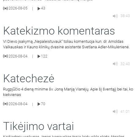
2026-08-05
43
|
38:43
Katekizmo komentaras
VI Dievo įsakymą „Nepaleistuvauk“ toliau komentuoja kun. dr. Arnoldas
Valkauskas ir Kauno klinikų dvasinė asistentė Svetlana Adler-Mikulėnienė.
2026-08-04
122
|
32:40
Katechezė
Rugpjūčio 4 dieną minime šv. Joną Mariją Vianėjų. Apie šį šventąjį bei tai, ko
kiekvienas
2026-08-04
70
|
41:01
Tikėjimo vartai
Kaišiadorių vyskupas Jonas Ivanauskas tęsia laidų ciklą skirtą Atgailos