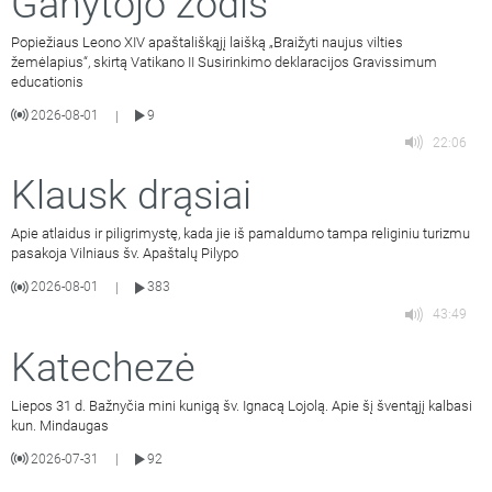
Ganytojo žodis
Popiežiaus Leono XIV apaštališkąjį laišką „Braižyti naujus vilties
žemėlapius“, skirtą Vatikano II Susirinkimo deklaracijos Gravissimum
educationis
2026-08-01
9
|
22:06
Klausk drąsiai
Apie atlaidus ir piligrimystę, kada jie iš pamaldumo tampa religiniu turizmu
pasakoja Vilniaus šv. Apaštalų Pilypo
2026-08-01
383
|
43:49
Katechezė
Liepos 31 d. Bažnyčia mini kunigą šv. Ignacą Lojolą. Apie šį šventąjį kalbasi
kun. Mindaugas
2026-07-31
92
|