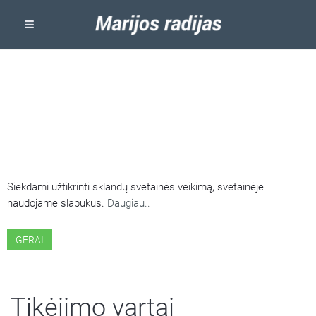
ŠIOJE SVETAINĖJE NAUDOJAMI
SLAPUKAI
Siekdami užtikrinti sklandų svetainės veikimą, svetainėje
naudojame slapukus.
Daugiau..
GERAI
Tikėjimo vartai