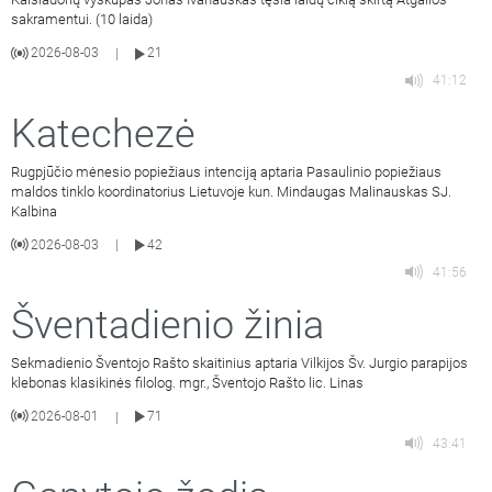
sakramentui. (10 laida)
2026-08-03
21
|
41:12
Katechezė
Rugpjūčio mėnesio popiežiaus intenciją aptaria Pasaulinio popiežiaus
maldos tinklo koordinatorius Lietuvoje kun. Mindaugas Malinauskas SJ.
Kalbina
2026-08-03
42
|
41:56
Šventadienio žinia
Sekmadienio Šventojo Rašto skaitinius aptaria Vilkijos Šv. Jurgio parapijos
klebonas klasikinės filolog. mgr., Šventojo Rašto lic. Linas
2026-08-01
71
|
43:41