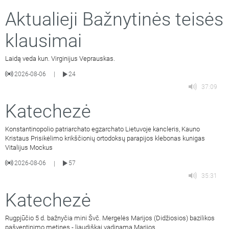
Aktualieji Bažnytinės teisės
klausimai
Laidą veda kun. Virginijus Veprauskas.
2026-08-06
24
|
37:09
Katechezė
Konstantinopolio patriarchato egzarchato Lietuvoje kancleris, Kauno
Kristaus Prisikėlimo krikščionių ortodoksų parapijos klebonas kunigas
Vitalijus Mockus
2026-08-06
57
|
35:31
Katechezė
Rugpjūčio 5 d. bažnyčia mini Švč. Mergelės Marijos (Didžiosios) bazilikos
pašventinimo metines - liaudiškai vadinamą Marijos