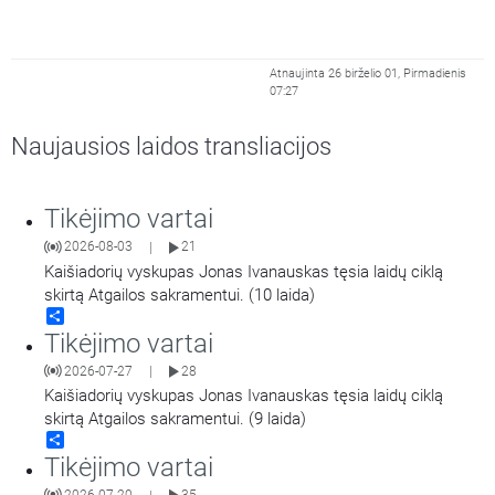
Atnaujinta 26 birželio 01, Pirmadienis
07:27
Naujausios laidos transliacijos
Tikėjimo vartai
2026-08-03
21
|
Kaišiadorių vyskupas Jonas Ivanauskas tęsia laidų ciklą
skirtą Atgailos sakramentui. (10 laida)
Share
Tikėjimo vartai
2026-07-27
28
|
Kaišiadorių vyskupas Jonas Ivanauskas tęsia laidų ciklą
skirtą Atgailos sakramentui. (9 laida)
Share
Tikėjimo vartai
2026-07-20
35