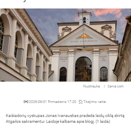
Nuotrauka:
/
Canva.com
2026-06-01 Pirmadienis 17:20
Tikėjimo vartai
Kaišiadorių vyskupas Jonas Ivanauskas pradeda laidų ciklą skirtą
Atgailos sakramentui. Laidoje kalbama apie blogį. (1 laida)