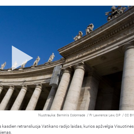
Nuotrauka:
/
/
Bernini's Colonnade
Fr Lawrence Lew, O.P
CC BY
 kasdien retransliuoja Vatikano radijo laidas, kurios apžvelgia Visuotinės
ienas.