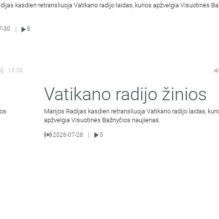
dijas kasdien retransliuoja Vatikano radijo laidas, kurios apžvelgia Visuotinės B
7-30
8
|
18:58
Vatikano radijo žinios
ios
Marijos Radijas kasdien retransliuoja Vatikano radijo laidas, kur
apžvelgia Visuotinės Bažnyčios naujienas.
2026-07-28
5
|