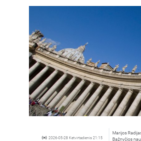
Marijos Radijas
2026-05-28 Ketvirtadienis 21:15
Bažnyčios nauj