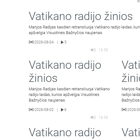
Vatikano radijo žinios
Marijos Radijas kasdien retransliuoja Vatikano radijo laidas, kur
apžvelgia Visuotinės Bažnyčios naujienas.
2026-08-04
5
|
18:58
Vatikano radijo
Vat
žinios
žin
Marijos Radijas kasdien retransliuoja Vatikano
Marijos Ra
radijo laidas, kurios apžvelgia Visuotinės
radijo lai
Bažnyčios naujienas.
Bažnyčios
2026-08-02
6
2026-0
|
18:58
Vatikano radijo
Vat