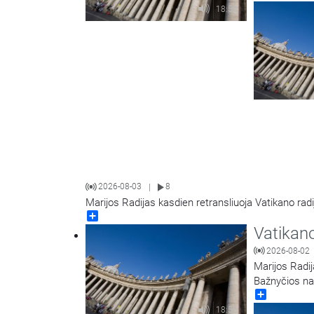
18:58
2026-08-03
8
|
Marijos Radijas kasdien retransliuoja Vatikano radi
Share
Vatikano
2026-08-02
Marijos Radij
Bažnyčios na
Share
18:58