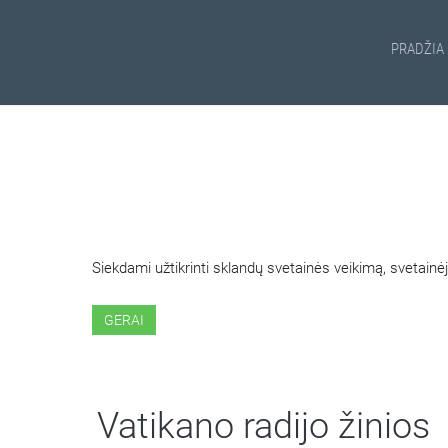
PRADŽIA
ŠIOJE SVETAINĖJE NAUDOJ
Siekdami užtikrinti sklandų svetainės veikimą, svetai
GERAI
Vatikano radijo žinios