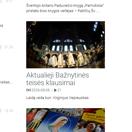
18:57
Šventojo Antano Paduviečio knygą „Pamokslai“
pristato šios knygos vertėjas – Patilčių Šv.
Petro Išvadavimo parapijos klebonas, kun.
moralinės teologijos dr. Algirdas Petras
ios
31:36
35:37
Aktualieji Bažnytinės
teisės klausimai
viskas
is).
2026-08-06
21
|
Laidą veda kun. Virginijus Veprauskas.
18:58