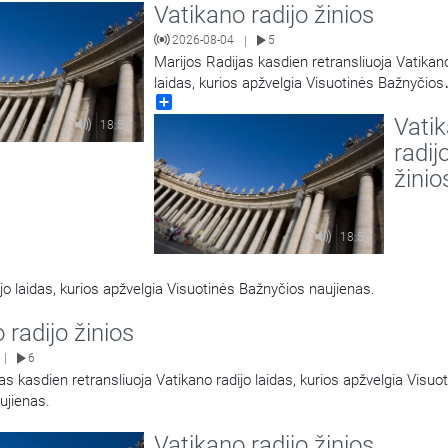
Vatikano radijo žinios
2026-08-04
5
|
Marijos Radijas kasdien retransliuoja Vatikano
laidas, kurios apžvelgia Visuotinės Bažnyčios
Share
naujienas.
Vati
18:58
radij
žinio
18:57
jo laidas, kurios apžvelgia Visuotinės Bažnyčios naujienas.
 radijo žinios
6
|
as kasdien retransliuoja Vatikano radijo laidas, kurios apžvelgia Visuo
ujienas.
Vatikano radijo žinios