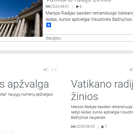
2026-08-01
6
|
Marijos Radijas kasdien retransliuoja Vatikano
laidas, kurios apžvelgia Visuotinės Bažnyčios
Share
naujienas.
18:58
daugiau
4:51
s apžvalga
Vatikano radi
žinios
uitai“ naujųjų numerių apžvalgos.
Marijos Radijas kasdien retransliuoja
radijo laidas, kurios apžvelgia Visuot
Bažnyčios naujienas.
2026-08-05
7
|