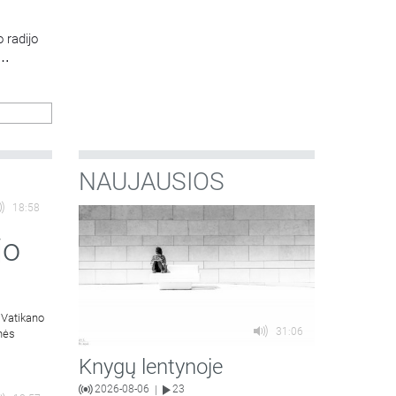
 radijo
NAUJAUSIOS
18:58
jo
 Vatikano
31:06
inės
Knygų lentynoje
2026-08-06
23
|