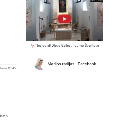
Tiesiogiai! Dievo Gailestingumo Šventovė
Marijos radijas | Facebook
ienis 07:45
tinės