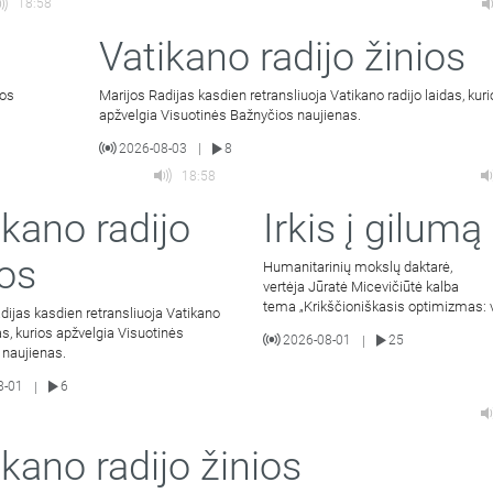
18:58
Vatikano radijo žinios
ios
Marijos Radijas kasdien retransliuoja Vatikano radijo laidas, kur
apžvelgia Visuotinės Bažnyčios naujienas.
2026-08-03
8
|
18:58
ikano radijo
Irkis į gilumą
ios
Humanitarinių mokslų daktarė,
vertėja Jūratė Micevičiūtė kalba
tema „Krikščioniškasis optimizmas: 
dijas kasdien retransliuoja Vatikano
išeina į gera mylintiems Kristų“ (III dal
das, kurios apžvelgia Visuotinės
2026-08-01
25
|
 naujienas.
8-01
6
|
ikano radijo žinios