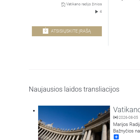
Vatikano radijo žinios
4
ATSISIŲSKITE ĮRAŠĄ
Naujausios laidos transliacijos
Vatikano
2026-08-05
Marijos Radij
Bažnyčios na
Share