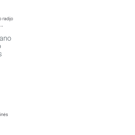
 radijo
kano
o
s
tinės