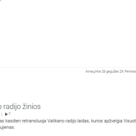
Atnaujinta 26 gegužės 29, Penktad
 radijo žinios
7
|
as kasdien retransliuoja Vatikano radijo laidas, kurios apžvelgia Visuo
ujienas.