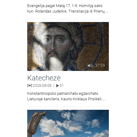
Evangelija pagal Matą 17, 1-9. Homiliją sako
kun. Rolandas Judeikis. Transliacija iš Prienų
Kristaus Apsireiškimo bažnyčios.
37:09
Katechezė
2026-08-06
51
|
Konstantinopolio patriarchato egzarchato
Lietuvoje kancleris, Kauno Kristaus Prisikėlimo
krikščionių ortodoksų parapijos klebonas
kunigas Vitalijus Mockus pasakoja apie
Kristaus Atsimainymo šventę.