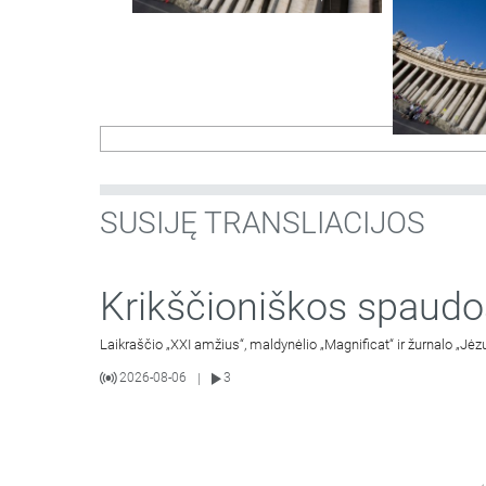
SUSIJĘ TRANSLIACIJOS
Krikščioniškos spaudo
Laikraščio „XXI amžius“, maldynėlio „Magnificat“ ir žurnalo „Jėz
2026-08-06
3
|