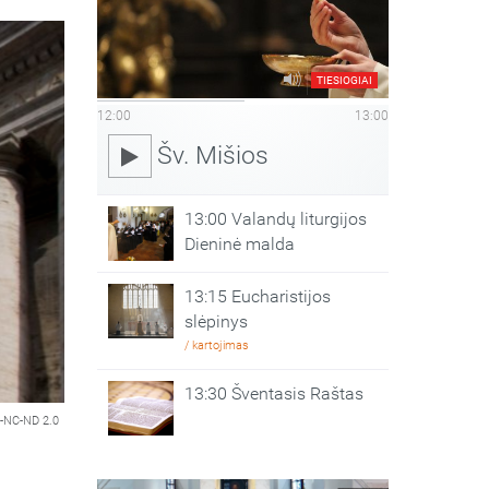
TIESIOGIAI
12:00
13:00
Šv. Mišios
13:00 Valandų liturgijos
Dieninė malda
13:15 Eucharistijos
slėpinys
/ kartojimas
13:30 Šventasis Raštas
-NC-ND 2.0