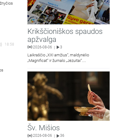
ažnyčios
4:51
Krikščioniškos spaudos
apžvalga
18:58
2026-08-06
3
|
Laikraščio „XXI amžius“, maldynėlio
„Magnificat“ ir žurnalo „Jėzuitai“
naujųjų numerių apžvalgos.
ios
15:44
Šv. Mišios
2026-08-06
36
|