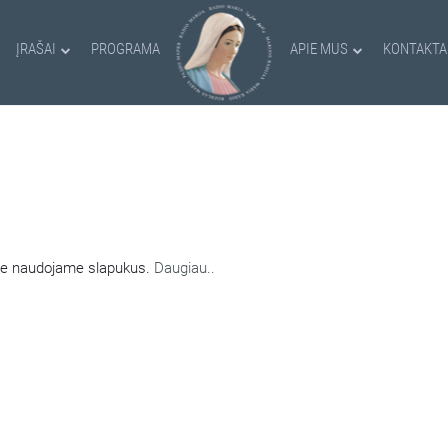
ĮRAŠAI
PROGRAMA
APIE MUS
KONTAKTA
AMI SLAPUKAI
nėje naudojame slapukus.
Daugiau..