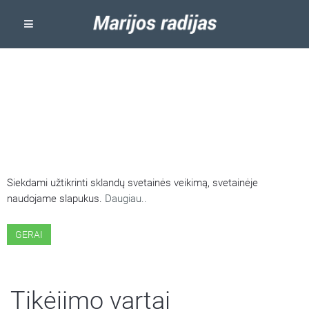
ŠIOJE SVETAINĖJE NAUDOJAMI
SLAPUKAI
Siekdami užtikrinti sklandų svetainės veikimą, svetainėje
naudojame slapukus.
Daugiau..
GERAI
Tikėjimo vartai