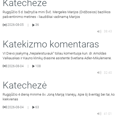
Katechezė
Rugpjūčio 5 d. bažnyčia mini Švč. Mergelės Marijos (Didžiosios) bazilikos
pašventinimo metines - liaudiškai vadinamą Marijos
2026-08-05
36
|
38:43
Katekizmo komentaras
VI Dievo įsakymą „Nepaleistuvauk“ toliau komentuoja kun. dr. Arnoldas
Valkauskas ir Kauno klinikų dvasinė asistentė Svetlana Adler-Mikulėnienė.
2026-08-04
108
|
32:40
Katechezė
Rugpjūčio 4 dieną minime šv. Joną Mariją Vianėjų. Apie šį šventąjį bei tai, ko
kiekvienas
2026-08-04
63
|
41:01