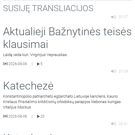
SUSIJĘ TRANSLIACIJOS
35:37
Aktualieji Bažnytinės teisės
klausimai
Laidą veda kun. Virginijus Veprauskas.
2026-08-06
5
|
37:09
Katechezė
Konstantinopolio patriarchato egzarchato Lietuvoje kancleris, Kauno
Kristaus Prisikėlimo krikščionių ortodoksų parapijos klebonas kunigas
Vitalijus Mockus
2026-08-06
20
|
35:31