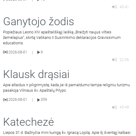
43:41
Ganytojo žodis
Popiežiaus Leono XIV apaštališkąjį laišką „Braižyti naujus vilties
žemėlapius“, skirtą Vatikano II Susirinkimo deklaracijos Gravissimum
educationis
2026-08-01
9
|
22:06
Klausk drąsiai
Apie atlaidus ir piligrimystę, kada jie iš pamaldumo tampa religiniu turizmu
pasakoja Vilniaus šv. Apaštalų Pilypo
2026-08-01
359
|
43:49
Katechezė
Liepos 31 d. Bažnyčia mini kunigą šv. Ignacą Lojolą. Apie šį šventąjį kalbasi