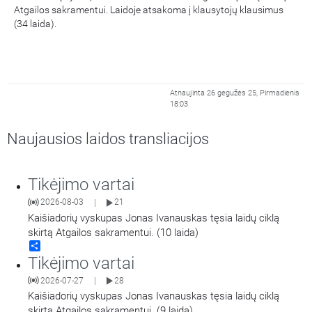
Atgailos sakramentui. Laidoje atsakoma į klausytojų klausimus
(34 laida).
Atnaujinta 26 gegužės 25, Pirmadienis
18:03
Naujausios laidos transliacijos
Tikėjimo vartai
2026-08-03
21
|
Kaišiadorių vyskupas Jonas Ivanauskas tęsia laidų ciklą
skirtą Atgailos sakramentui. (10 laida)
Share
Tikėjimo vartai
2026-07-27
28
|
Kaišiadorių vyskupas Jonas Ivanauskas tęsia laidų ciklą
skirtą Atgailos sakramentui. (9 laida)