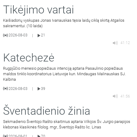
Tikėjimo vartai
Kaišiadorių vyskupas Jonas Ivanauskas tęsia laidų ciklą skirtą Atgailos
sakramentui. (10 laida)
2026-08-03
21
|
41:12
Katechezė
Rugpjūčio mėnesio popiežiaus intenciją aptaria Pasaulinio popiežiaus
maldos tinklo koordinatorius Lietuvoje kun. Mindaugas Malinauskas SJ.
Kalbina
2026-08-03
39
|
41:56
Šventadienio žinia
Sekmadienio Šventojo Rašto skaitinius aptaria Vilkijos Šv. Jurgio parapijos
klebonas klasikinės filolog. mgr., Šventojo Rašto lic. Linas
2026-08-01
70
|