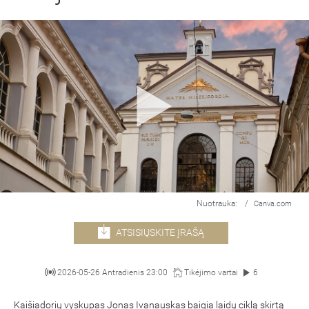
Nuotrauka:
/
Canva.com
ATSISIŲSKITE ĮRAŠĄ
2026-05-26 Antradienis 23:00
Tikėjimo vartai
6
Kaišiadorių vyskupas Jonas Ivanauskas baigia laidų ciklą skirtą