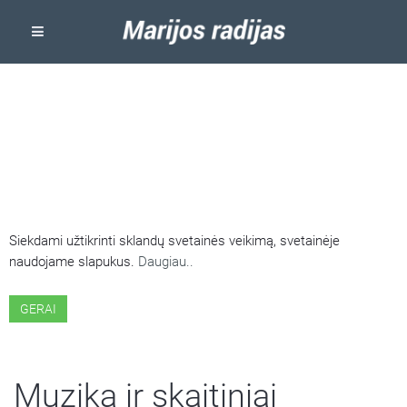
ŠIOJE SVETAINĖJE NAUDOJAMI
SLAPUKAI
Siekdami užtikrinti sklandų svetainės veikimą, svetainėje
naudojame slapukus.
Daugiau..
GERAI
Muzika ir skaitiniai