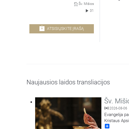
Šv. Mišios
31
ATSISIŲSKITE ĮRAŠĄ
Naujausios laidos transliacijos
Šv. Miši
2026-08-06
Evangelija pa
Kristaus Aps
Share