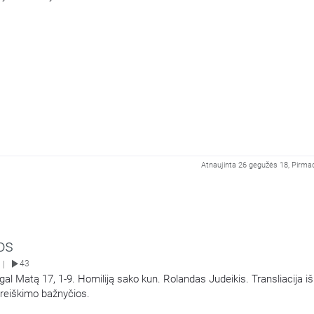
Atnaujinta 26 gegužės 18, Pirmad
os
43
|
gal Matą 17, 1-9. Homiliją sako kun. Rolandas Judeikis. Transliacija iš
ireiškimo bažnyčios.