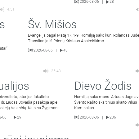
2026-08-06
28
|
4:51
s
Šv. Mišios
Evangelija pagal Matą 17, 1-9. Homiliją sako kun. Rolandas Jude
Transliacija iš Prienų Kristaus Apsireiškimo
itai“
2026-08-06
43
|
35:43
ualijos
Dievo Žodis
iversiteto, istorijos fakulteto
Homiliją sako mons. Artūras Jagelavi
 dr. Liudas Jovaiša pasakoja apie
Švento Rašto skaitinius skaito Vilius
otiejų Valančių. Kalbina Žygimantas
Kaminskas.
.
8-06
29
2026-08-06
236
|
|