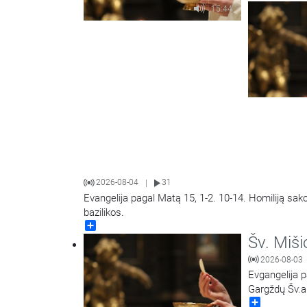
15:44
2026-08-04
31
|
Evangelija pagal Matą 15, 1-2. 10-14. Homiliją sak
bazilikos.
Share
Šv. Miši
2026-08-03
Evgangelija p
Gargždų Šv.a
Share