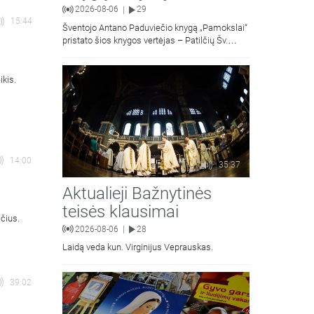
2026-08-06
29
|
15:44
Šventojo Antano Paduviečio knygą „Pamokslai“
pristato šios knygos vertėjas – Patilčių Šv.
Petro Išvadavimo parapijos klebonas, kun.
moralinės teologijos dr. Algirdas Petras
ikis.
14:00
35:37
Aktualieji Bažnytinės
teisės klausimai
čius.
2026-08-06
28
|
Laidą veda kun. Virginijus Veprauskas.
39:02