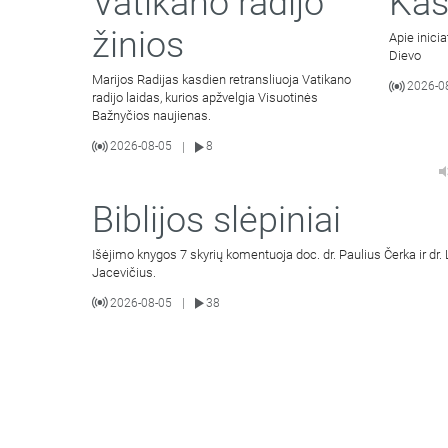
Vatikano radijo
Kas
žinios
Apie inici
Dievo
Marijos Radijas kasdien retransliuoja Vatikano
2026-0
radijo laidas, kurios apžvelgia Visuotinės
Bažnyčios naujienas.
2026-08-05
8
|
Biblijos slėpiniai
Išėjimo knygos 7 skyrių komentuoja doc. dr. Paulius Čerka ir dr.
Jacevičius.
2026-08-05
38
|