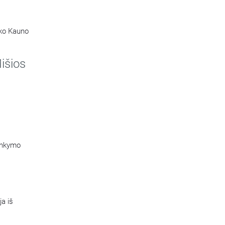
ako Kauno
 Marijos
išios
lankymo
a iš