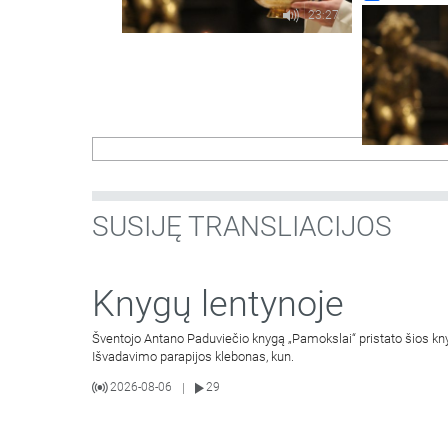
23:27
SUSIJĘ TRANSLIACIJOS
Knygų lentynoje
Šventojo Antano Paduviečio knygą „Pamokslai“ pristato šios knyg
Išvadavimo parapijos klebonas, kun.
2026-08-06
29
|