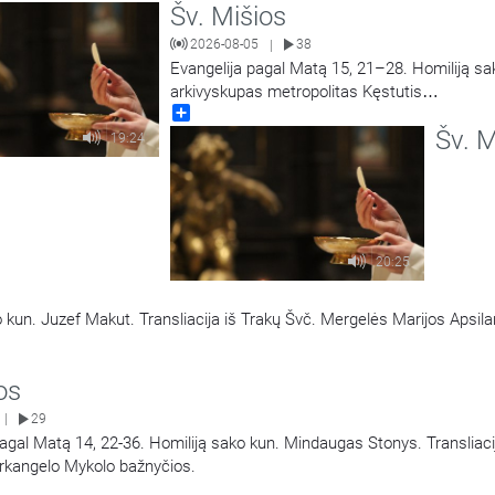
Šv. Mišios
2026-08-05
38
|
Evangelija pagal Matą 15, 21–28. Homiliją s
arkivyskupas metropolitas Kęstutis
Share
Kėvalas.Transliacija iš Šiluvos Švč. Mergelės
Šv. M
Gimimo bazilikos.
19:24
20:25
o kun. Juzef Makut. Transliacija iš Trakų Švč. Mergelės Marijos Apsi
os
29
|
agal Matą 14, 22-36. Homiliją sako kun. Mindaugas Stonys. Transliacij
rkangelo Mykolo bažnyčios.