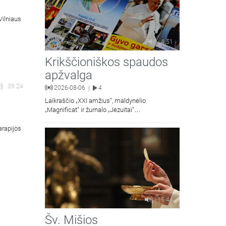
Vilniaus
4:51
Krikščioniškos spaudos
apžvalga
39:24
2026-08-06
4
|
Laikraščio „XXI amžius“, maldynėlio
„Magnificat“ ir žurnalo „Jėzuitai“
naujųjų numerių apžvalgos.
arapijos
15:44
Šv. Mišios