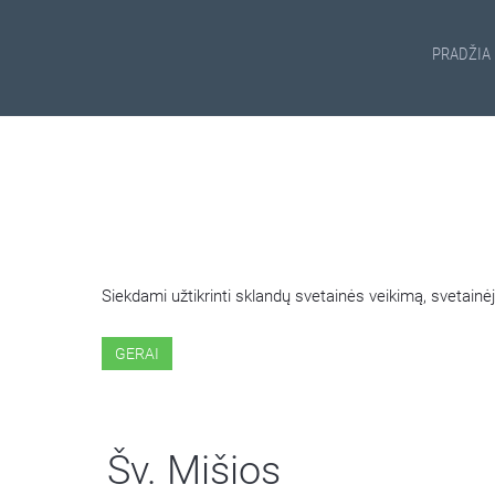
PRADŽIA
ŠIOJE SVETAINĖJE NAUDOJ
Siekdami užtikrinti sklandų svetainės veikimą, svetai
GERAI
Šv. Mišios