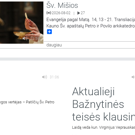
Šv. Mišios
2026-08-02
27
|
Evangelija pagal Matą. 14, 13 - 21. Transliacij
Kauno Šv. apaštalų Petro ir Povilo arkikatedr
Share
bazilikos.
22:58
daugiau
31:06
Aktualieji
Bažnytinės
os vertėjas – Patilčių Šv. Petro
teisės klausi
Laidą veda kun. Virginijus Veprauska