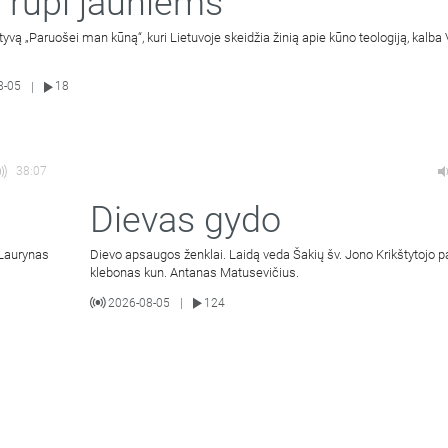
 rūpi jauniems
atyvą „Paruošei man kūną“, kuri Lietuvoje skeidžia žinią apie kūno teologiją, kalba 
8-05
18
|
38:07
Dievas gydo
 Laurynas
Dievo apsaugos ženklai. Laidą veda Šakių šv. Jono Krikštytojo p
klebonas kun. Antanas Matusevičius.
2026-08-05
124
|