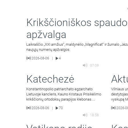
Krikščioniškos spaudo
apžvalga
Laikraščio „XXI amžius“, maldynėlio „Magnificat“ ir žurnalo „Jėzu
naujųjų numerių apžvalgos.
2026-08-06
4
|
37:09
Katechezė
Akt
Konstantinopolio patriarchato egzarchato
Vilniaus un
Lietuvoje kancleris, Kauno Kristaus Prisikėlimo
dėstytojas
krikščionių ortodoksų parapijos klebonas
vyskupą M
kunigas Vitalijus Mockus
Jacevičius
2026-08-06
70
2026-0
|
18:58