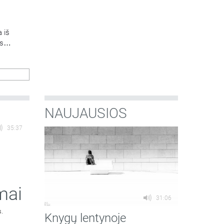
a iš
os
NAUJAUSIOS
35:37
mai
31:06
s.
Knygų lentynoje