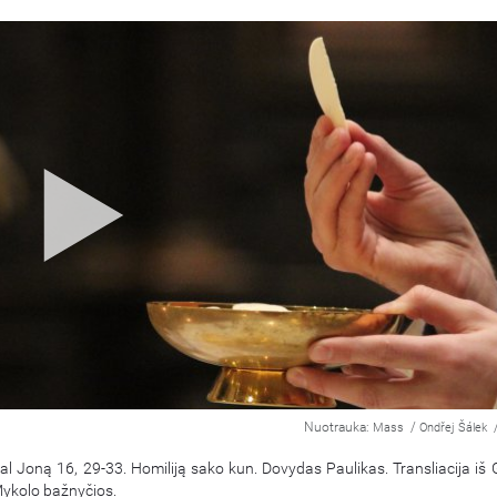
Nuotrauka:
/
Mass
Ondřej Šálek
al Joną 16, 29-33. Homiliją sako kun. Dovydas Paulikas. Transliacija iš
Mykolo bažnyčios.