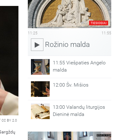
TIESIOGIAI
11:25
11:55
Rožinio malda
11:55 Viešpaties Angelo
malda
12:00 Šv. Mišios
13:00 Valandų liturgijos
Dieninė malda
/
CC BY 2.0
 Gargždų