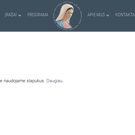
ĮRAŠAI
PROGRAMA
APIE MUS
KONTAKTA
AMI SLAPUKAI
nėje naudojame slapukus.
Daugiau..