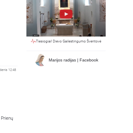
Tiesiogiai! Dievo Gailestingumo Šventovė
Marijos radijas | Facebook
ienis 12:48
 Prienų