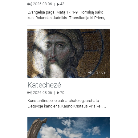
2026-08-06
43
|
Evangelija pagal Matą 17, 1-9. Homiliją sako
kun. Rolandas Judeikis. Transliacija iš Prienų
Kristaus Apsireiškimo bažnyčios.
37:09
Katechezė
2026-08-06
70
|
Konstantinopolio patriarchato egzarchato
Lietuvoje kancleris, Kauno Kristaus Prisikėlimo
krikščionių ortodoksų parapijos klebonas
kunigas Vitalijus Mockus pasakoja apie
Kristaus Atsimainymo šventę.