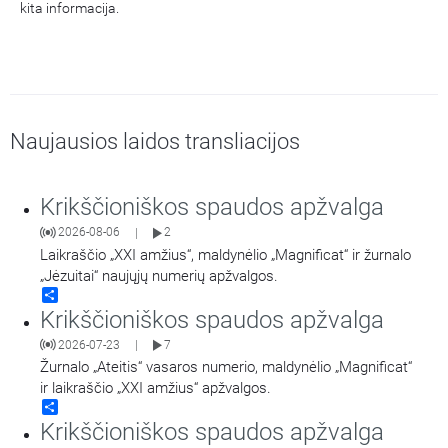
kita informacija.
Naujausios laidos transliacijos
Krikščioniškos spaudos apžvalga
2026-08-06
2
|
Laikraščio „XXI amžius“, maldynėlio „Magnificat“ ir žurnalo
„Jėzuitai“ naujųjų numerių apžvalgos.
Share
Krikščioniškos spaudos apžvalga
2026-07-23
7
|
Žurnalo „Ateitis“ vasaros numerio, maldynėlio „Magnificat“
ir laikraščio „XXI amžius“ apžvalgos.
Share
Krikščioniškos spaudos apžvalga