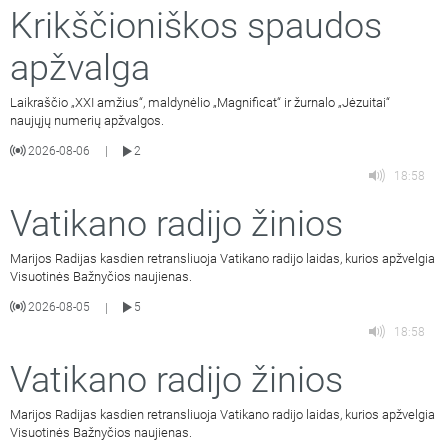
Krikščioniškos spaudos
apžvalga
Laikraščio „XXI amžius“, maldynėlio „Magnificat“ ir žurnalo „Jėzuitai“
naujųjų numerių apžvalgos.
2026-08-06
2
|
18:58
Vatikano radijo žinios
Marijos Radijas kasdien retransliuoja Vatikano radijo laidas, kurios apžvelgia
Visuotinės Bažnyčios naujienas.
2026-08-05
5
|
18:58
Vatikano radijo žinios
Marijos Radijas kasdien retransliuoja Vatikano radijo laidas, kurios apžvelgia
Visuotinės Bažnyčios naujienas.