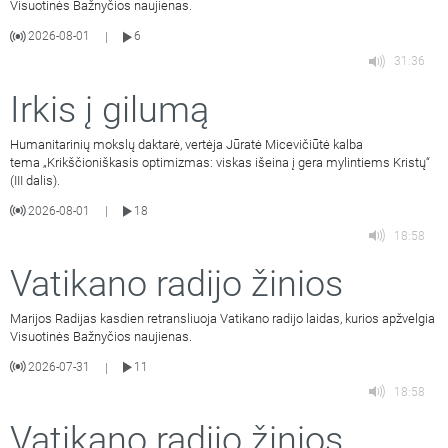
Visuotinės Bažnyčios naujienas.
2026-08-01
6
|
31:36
Irkis į gilumą
Humanitarinių mokslų daktarė, vertėja Jūratė Micevičiūtė kalba
tema „Krikščioniškasis optimizmas: viskas išeina į gera mylintiems Kristų“
(III dalis).
2026-08-01
18
|
18:58
Vatikano radijo žinios
Marijos Radijas kasdien retransliuoja Vatikano radijo laidas, kurios apžvelgia
Visuotinės Bažnyčios naujienas.
2026-07-31
11
|
18:58
Vatikano radijo žinios