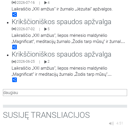
2026-07-16
4
|
Laikraščio „XXI amžius“ ir žurnalo „Jėzuitai“ apžvalgos.
Share
Krikščioniškos spaudos apžvalga
2026-07-02
5
|
Laikraščio „XXI amžius“, liepos mėnesio maldynėlio
„Magnificat“, meditacijų žurnalo „Žodis tarp mūsų“ ir žurnalo
Share
„Jėzuitai“ apžvalgos.
Krikščioniškos spaudos apžvalga
2026-06-25
2
|
Laikraščio „XXI amžius“, liepos mėnesio maldynėlio
„Magnificat“ ir meditacijų žurnalo „Žodis tarp mūsų“
Share
apžvalgos.
daugiau
SUSIJĘ TRANSLIACIJOS
4:51