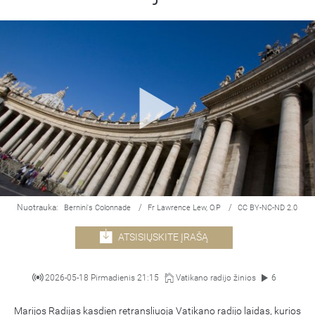
Nuotrauka:
/
/
Bernini's Colonnade
Fr Lawrence Lew, O.P
CC BY-NC-ND 2.0
ATSISIŲSKITE ĮRAŠĄ
2026-05-18 Pirmadienis 21:15
Vatikano radijo žinios
6
Marijos Radijas kasdien retransliuoja Vatikano radijo laidas, kurios