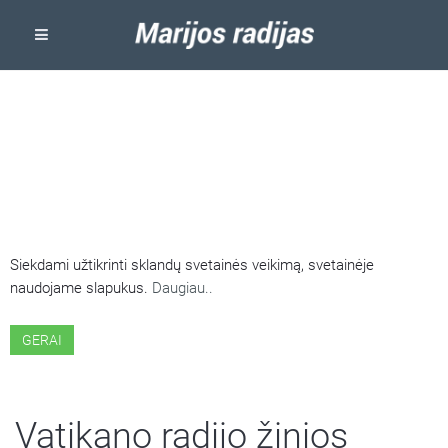
ŠIOJE SVETAINĖJE NAUDOJAMI
SLAPUKAI
Siekdami užtikrinti sklandų svetainės veikimą, svetainėje
naudojame slapukus.
Daugiau..
GERAI
Vatikano radijo žinios