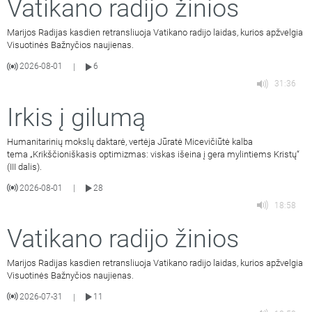
Vatikano radijo žinios
Marijos Radijas kasdien retransliuoja Vatikano radijo laidas, kurios apžvelgia
Visuotinės Bažnyčios naujienas.
2026-08-01
6
|
31:36
Irkis į gilumą
Humanitarinių mokslų daktarė, vertėja Jūratė Micevičiūtė kalba
tema „Krikščioniškasis optimizmas: viskas išeina į gera mylintiems Kristų“
(III dalis).
2026-08-01
28
|
18:58
Vatikano radijo žinios
Marijos Radijas kasdien retransliuoja Vatikano radijo laidas, kurios apžvelgia
Visuotinės Bažnyčios naujienas.
2026-07-31
11
|