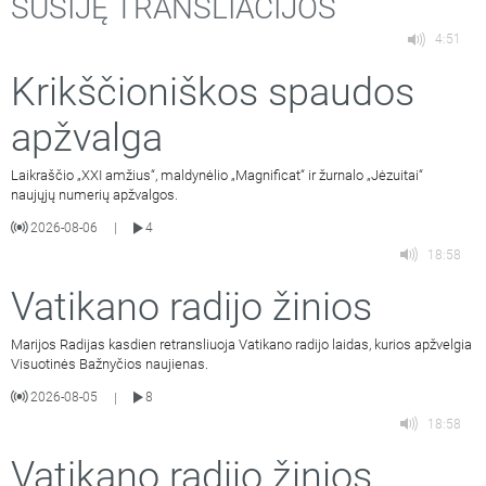
SUSIJĘ TRANSLIACIJOS
4:51
Krikščioniškos spaudos
apžvalga
Laikraščio „XXI amžius“, maldynėlio „Magnificat“ ir žurnalo „Jėzuitai“
naujųjų numerių apžvalgos.
2026-08-06
4
|
18:58
Vatikano radijo žinios
Marijos Radijas kasdien retransliuoja Vatikano radijo laidas, kurios apžvelgia
Visuotinės Bažnyčios naujienas.
2026-08-05
8
|
18:58
Vatikano radijo žinios