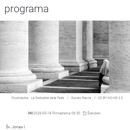
programa
Nuotrauka:
/
/
La Solitudine della Fede
Giovani Racca
CC BY-NC-ND 2.0
2026-05-18 Pirmadienis 06:50
Šiandien
Šv. Jonas I.