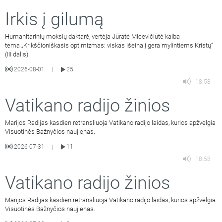
Irkis į gilumą
Humanitarinių mokslų daktarė, vertėja Jūratė Micevičiūtė kalba
tema „Krikščioniškasis optimizmas: viskas išeina į gera mylintiems Kristų“
(III dalis).
2026-08-01
25
|
18:58
Vatikano radijo žinios
Marijos Radijas kasdien retransliuoja Vatikano radijo laidas, kurios apžvelgia
Visuotinės Bažnyčios naujienas.
2026-07-31
11
|
18:58
Vatikano radijo žinios
Marijos Radijas kasdien retransliuoja Vatikano radijo laidas, kurios apžvelgia
Visuotinės Bažnyčios naujienas.