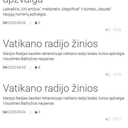
Laikraščio „XXI amžius“, maldynėlio „Magnificat“ ir žurnalo „Jėzuitai“
naujųjų numerių apžvalgos.
2026-08-06
3
|
18:58
Vatikano radijo žinios
Marijos Radijas kasdien retransliuoja Vatikano radijo laidas, kurios apžvelgia
Visuotinės Bažnyčios naujienas.
2026-08-05
8
|
18:58
Vatikano radijo žinios
Marijos Radijas kasdien retransliuoja Vatikano radijo laidas, kurios apžvelgia
Visuotinės Bažnyčios naujienas.
2026-08-04
5
|
18:57