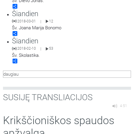
Šv. Dievo Jonas.
Share
Šiandien
2018-03-01
12
|
Šv. Joana Marija Bonomo
Share
Šiandien
2018-02-10
53
|
Šv. Skolastika.
Share
daugiau
SUSIJĘ TRANSLIACIJOS
4:51
Krikščioniškos spaudos
apžvalga