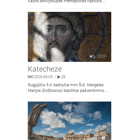
Kauno arkivyskupas metropolitas Kęstutis
Kėvalas.Transliacija iš Šiluvos Švč. Mergelės
Marijos Gimimo bazilikos.
35:31
Katechezė
2026-08-05
28
|
Rugpjūčio 5 d. bažnyčia mini Švč. Mergelės
Marijos (Didžiosios) bazilikos pašventinimo
metines - liaudiškai vadinamą Marijos
Snieginės švente. Šiluvos Švč. Mergelės