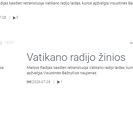
dijas kasdien retransliuoja Vatikano radijo laidas, kurios apžvelgia Visuotinės B
7-28
5
|
18:57
Vatikano radijo žinios
ios
Marijos Radijas kasdien retransliuoja Vatikano radijo laidas, kur
apžvelgia Visuotinės Bažnyčios naujienas.
2026-07-26
1
|