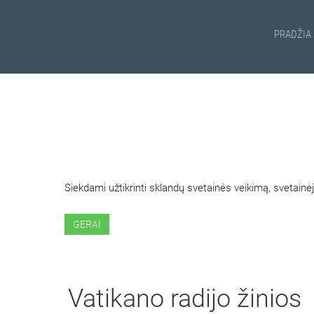
PRADŽIA
ŠIOJE SVETAINĖJE NAUDOJ
Siekdami užtikrinti sklandų svetainės veikimą, svetai
GERAI
Vatikano radijo žinios