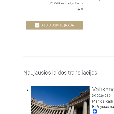
Vatikano radijo žinios
0
ATSISIŲSKITE ĮRAŠĄ
Naujausios laidos transliacijos
Vatikano
2026-08-04
Marijos Radij
Bažnyčios na
Share