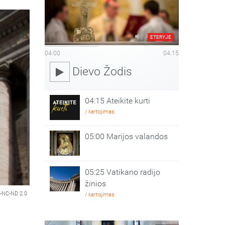
ETERYJE
04:00
04:15
Dievo Žodis
04:15 Ateikite kurti
/ kartojimas
05:00 Marijos valandos
05:25 Vatikano radijo
žinios
-NC-ND 2.0
/ kartojimas