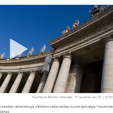
Nuotrauka:
/
/
Bernini's Colonnade
Fr Lawrence Lew, O.P
CC BY
 kasdien retransliuoja Vatikano radijo laidas, kurios apžvelgia Visuotinės
ienas.