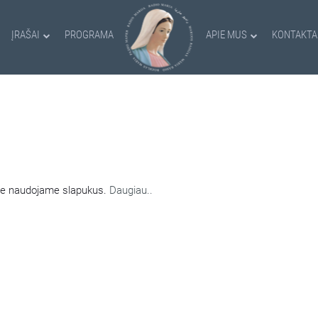
ĮRAŠAI
PROGRAMA
APIE MUS
KONTAKTA
AMI SLAPUKAI
nėje naudojame slapukus.
Daugiau..