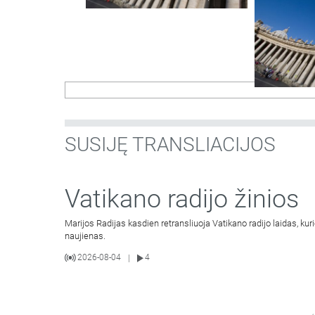
SUSIJĘ TRANSLIACIJOS
Vatikano radijo žinios
Marijos Radijas kasdien retransliuoja Vatikano radijo laidas, ku
naujienas.
2026-08-04
4
|