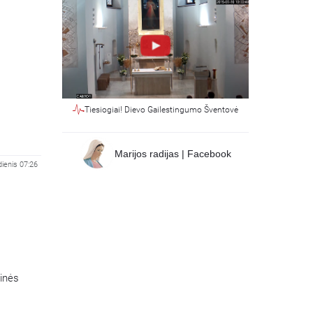
Tiesiogiai! Dievo Gailestingumo Šventovė
Marijos radijas | Facebook
ienis 07:26
tinės