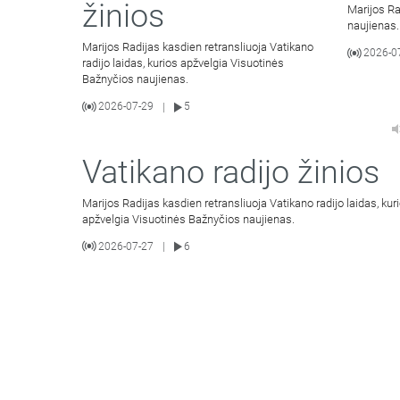
žinios
Marijos Ra
naujienas.
Marijos Radijas kasdien retransliuoja Vatikano
2026-0
radijo laidas, kurios apžvelgia Visuotinės
Bažnyčios naujienas.
2026-07-29
5
|
Vatikano radijo žinios
Marijos Radijas kasdien retransliuoja Vatikano radijo laidas, kur
apžvelgia Visuotinės Bažnyčios naujienas.
2026-07-27
6
|