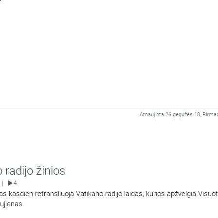
Atnaujinta 26 gegužės 18, Pirmad
 radijo žinios
4
|
as kasdien retransliuoja Vatikano radijo laidas, kurios apžvelgia Visuo
ujienas.