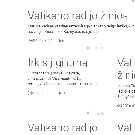
Vatikano radijo žinios
Marijos Radijas kasdien retransliuoja Vatikano radijo laidas, kur
apžvelgia Visuotinės Bažnyčios naujienas.
2026-08-02
6
|
31:36
Irkis į gilumą
Vat
žin
Humanitarinių mokslų daktarė,
vertėja Jūratė Micevičiūtė kalba
tema „Krikščioniškasis optimizmas: viskas
Marijos Ra
išeina į gera mylintiems Kristų“ (III dalis).
radijo lai
2026-08-01
16
|
Bažnyčios
2026-0
18:58
Vatikano radijo
Vat