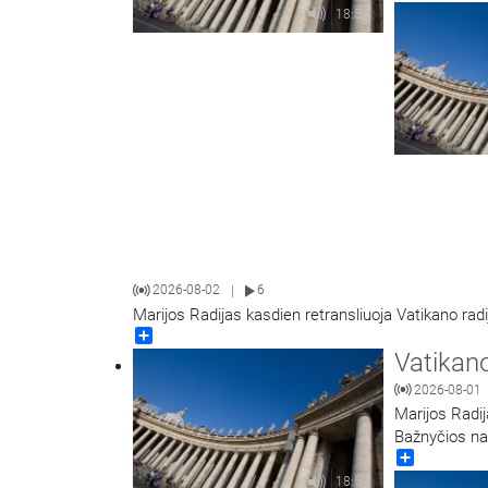
18:58
2026-08-02
6
|
Marijos Radijas kasdien retransliuoja Vatikano radi
Share
Vatikano
2026-08-01
Marijos Radij
Bažnyčios na
Share
18:58