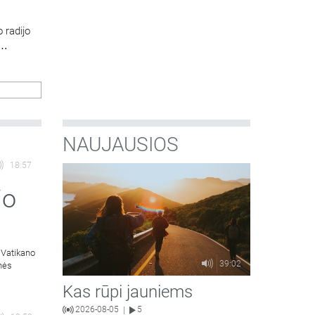
 radijo
NAUJAUSIOS
18:57
jo
 Vatikano
39:02
inės
Kas rūpi jauniems
2026-08-05
5
|