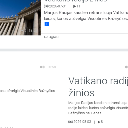
2026-07-31
11
|
Marijos Radijas kasdien retransliuoja Vatikano
laidas, kurios apžvelgia Visuotinės Bažnyčios
Share
naujienas.
18:58
daugiau
18:58
Vatikano radi
žinios
rios apžvelgia Visuotinės Bažnyčios
Marijos Radijas kasdien retransliuoja
radijo laidas, kurios apžvelgia Visuot
Bažnyčios naujienas.
2026-08-03
8
|