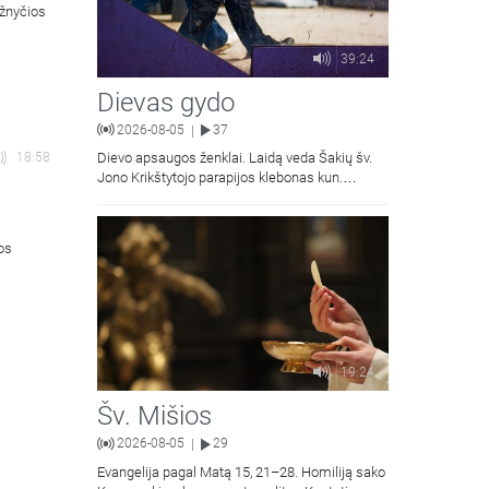
ažnyčios
39:24
Dievas gydo
2026-08-05
37
|
18:58
Dievo apsaugos ženklai. Laidą veda Šakių šv.
Jono Krikštytojo parapijos klebonas kun.
Antanas Matusevičius.
ios
19:24
Šv. Mišios
2026-08-05
29
|
Evangelija pagal Matą 15, 21–28. Homiliją sako