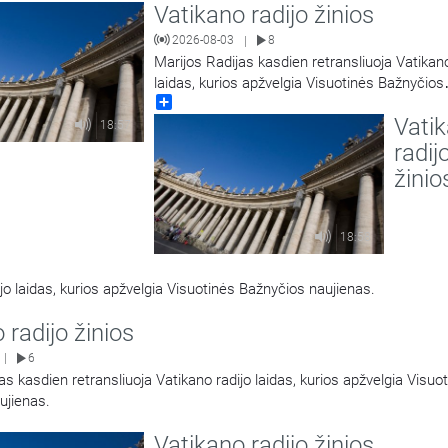
Vatikano radijo žinios
2026-08-03
8
|
Marijos Radijas kasdien retransliuoja Vatikano
laidas, kurios apžvelgia Visuotinės Bažnyčios
Share
naujienas.
Vati
18:57
radij
žinio
18:58
jo laidas, kurios apžvelgia Visuotinės Bažnyčios naujienas.
 radijo žinios
6
|
as kasdien retransliuoja Vatikano radijo laidas, kurios apžvelgia Visuo
ujienas.
Vatikano radijo žinios