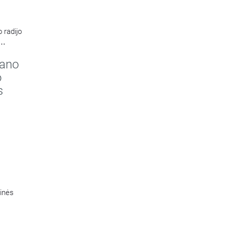
 radijo
kano
o
s
tinės