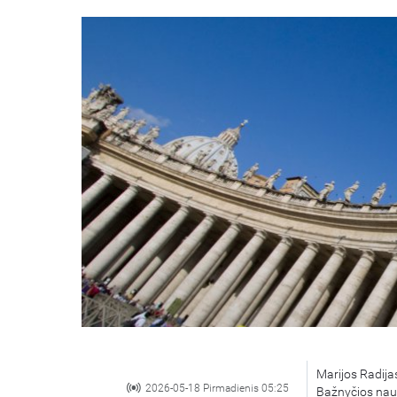
Marijos Radijas
2026-05-18 Pirmadienis 05:25
Bažnyčios nauj