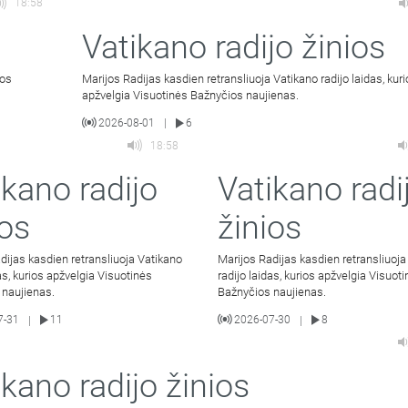
18:58
Vatikano radijo žinios
ios
Marijos Radijas kasdien retransliuoja Vatikano radijo laidas, kur
apžvelgia Visuotinės Bažnyčios naujienas.
2026-08-01
6
|
18:58
ikano radijo
Vatikano radi
ios
žinios
dijas kasdien retransliuoja Vatikano
Marijos Radijas kasdien retransliuoja
das, kurios apžvelgia Visuotinės
radijo laidas, kurios apžvelgia Visuot
 naujienas.
Bažnyčios naujienas.
7-31
11
2026-07-30
8
|
|
ikano radijo žinios