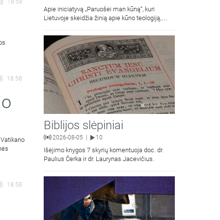
18:58
Apie iniciatyvą „Paruošei man kūną“, kuri
Lietuvoje skeidžia žinią apie kūno teologiją,
kalba Vilniaus Dievo Gailestingumo šventovės
jaunimas.
ios
18:58
jo
38:07
Biblijos slėpiniai
2026-08-05
10
|
 Vatikano
inės
Išėjimo knygos 7 skyrių komentuoja doc. dr.
Paulius Čerka ir dr. Laurynas Jacevičius.
18:58