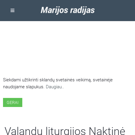
ŠIOJE SVETAINĖJE NAUDOJAMI
SLAPUKAI
Siekdami užtikrinti sklandų svetainės veikimą, svetainėje
naudojame slapukus.
Daugiau..
GERAI
Valandų liturgijos Naktinė