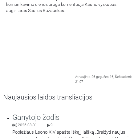
komunikavimo dienos proga komentuoja Kauno vyskupas
augziliaras Saulius Bužauskas.
Atnaujinta 26 gegužės 16, Šeštadienis
21:07
Naujausios laidos transliacijos
Ganytojo žodis
2026-08-01
9
|
Popiežiaus Leono XIV apaštališkąjį laišką „Braižyti naujus