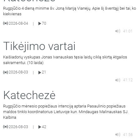
Rugpjūčio 4 dieną minime šv. Joną Mariją Vianėjų. Apie šį šventąjį bei tai, ko
kiekvienas
2026-08-04
70
|
41:01
Tikėjimo vartai
Kaišiadorių vyskupas Jonas Ivanauskas tęsia laidų ciklą skirtą Atgailos
sakramentui. (10 laida)
2026-08-03
21
|
41:12
Katechezė
Rugpjūčio mėnesio popiežiaus intenciją aptaria Pasaulinio popiežiaus
maldos tinklo koordinatorius Lietuvoje kun. Mindaugas Malinauskas SJ.
Kalbina
2026-08-03
42
|
41:56