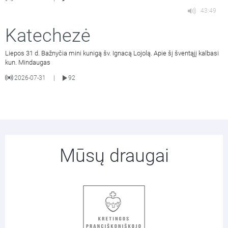
43:49
Katechezė
Liepos 31 d. Bažnyčia mini kunigą šv. Ignacą Lojolą. Apie šį šventąjį kalbasi
kun. Mindaugas
2026-07-31
92
|
Mūsų draugai