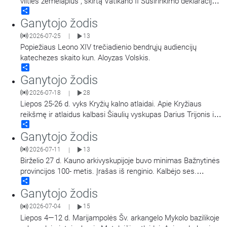
vilties žemėlapius“, skirtą Vatikano II Susirinkimo deklaracijos
Share
Gravissimum educationis 60-ųjų metinių proga, skaito kun.
Ganytojo žodis
Aloyzas Volskis.
2026-07-25
13
|
Popiežiaus Leono XIV trečiadienio bendrųjų audiencijų
katechezes skaito kun. Aloyzas Volskis.
Share
Ganytojo žodis
2026-07-18
28
|
Liepos 25-26 d. vyks Kryžių kalno atlaidai. Apie Kryžiaus
reikšmę ir atlaidus kalbasi Šiaulių vyskupas Darius Trijonis ir
Share
MR programų direktorius kun. Nerijus Pipiras.
Ganytojo žodis
2026-07-11
13
|
Birželio 27 d. Kauno arkivyskupijoje buvo minimas Bažnytinės
provincijos 100- metis. Įrašas iš renginio. Kalbėjo ses.
Share
Viktorija Plečkaitytė MVS ir popiežiaus Leono XIV
Ganytojo žodis
pasiuntinys arkivyskupas Paulas Richardas Gallagheris.
2026-07-04
15
|
Liepos 4—12 d. Marijampolės Šv. arkangelo Mykolo bazilikoje