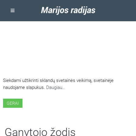
ŠIOJE SVETAINĖJE NAUDOJAMI
SLAPUKAI
Siekdami užtikrinti sklandų svetainės veikimą, svetainėje
naudojame slapukus.
Daugiau..
GERAI
Ganytojo žodis