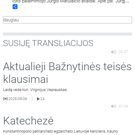
vyks palaimintojo Jurgio Matulaičio atlaidai. Apie pal. Jurgį
Share
Matulaitį ir jo indėlį kuriant Bažnytinę provinciją
kalbasi Vilkaviškio vyskupas Rimantas Norvila ir Marijos
daugiau
radijo programų direktorius kun. Nerijus Pipiras.
SUSIJĘ TRANSLIACIJOS
35:37
Aktualieji Bažnytinės teisės
klausimai
Laidą veda kun. Virginijus Veprauskas.
2026-08-06
24
|
37:09
Katechezė
Konstantinopolio patriarchato egzarchato Lietuvoje kancleris, Kauno