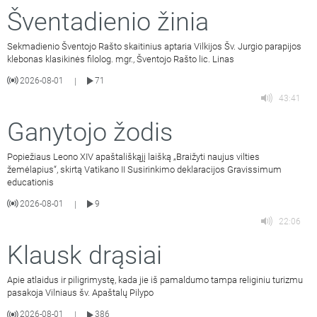
Šventadienio žinia
Sekmadienio Šventojo Rašto skaitinius aptaria Vilkijos Šv. Jurgio parapijos
klebonas klasikinės filolog. mgr., Šventojo Rašto lic. Linas
2026-08-01
71
|
43:41
Ganytojo žodis
Popiežiaus Leono XIV apaštališkąjį laišką „Braižyti naujus vilties
žemėlapius“, skirtą Vatikano II Susirinkimo deklaracijos Gravissimum
educationis
2026-08-01
9
|
22:06
Klausk drąsiai
Apie atlaidus ir piligrimystę, kada jie iš pamaldumo tampa religiniu turizmu
pasakoja Vilniaus šv. Apaštalų Pilypo
2026-08-01
386
|