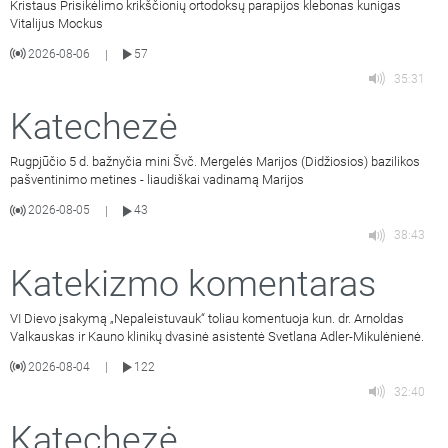
Kristaus Prisikėlimo krikščionių ortodoksų parapijos klebonas kunigas
Vitalijus Mockus
2026-08-06
57
|
35:31
Katechezė
Rugpjūčio 5 d. bažnyčia mini Švč. Mergelės Marijos (Didžiosios) bazilikos
pašventinimo metines - liaudiškai vadinamą Marijos
2026-08-05
43
|
38:43
Katekizmo komentaras
VI Dievo įsakymą „Nepaleistuvauk“ toliau komentuoja kun. dr. Arnoldas
Valkauskas ir Kauno klinikų dvasinė asistentė Svetlana Adler-Mikulėnienė.
2026-08-04
122
|
32:40
Katechezė