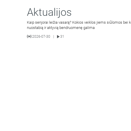
Aktualijos
Kaip senjorai leižia vasarą? Kokios veiklos jiems siūlomos bei k
nuostabią ir aktyvią bendruomenę galima
2026-07-30
31
|