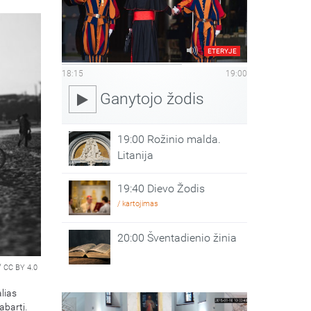
ETERYJE
18:15
19:00
Ganytojo žodis
19:00 Rožinio malda.
Litanija
19:40 Dievo Žodis
/ kartojimas
20:00 Šventadienio žinia
/
CC BY 4.0
lias
abartį.