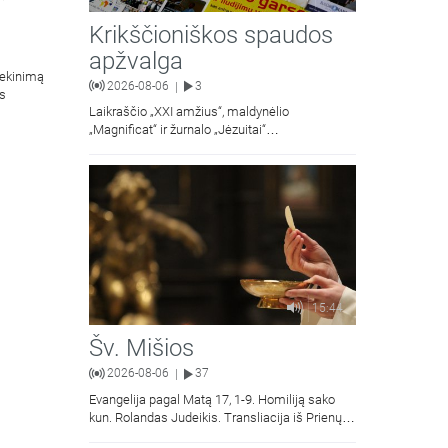
Krikščioniškos spaudos
apžvalga
iekinimą
2026-08-06
3
|
os
Laikraščio „XXI amžius“, maldynėlio
„Magnificat“ ir žurnalo „Jėzuitai“
naujųjų numerių apžvalgos.
15:44
Šv. Mišios
2026-08-06
37
|
Evangelija pagal Matą 17, 1-9. Homiliją sako
kun. Rolandas Judeikis. Transliacija iš Prienų
Kristaus Apsireiškimo bažnyčios.