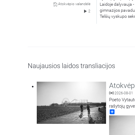
Laidoje dalyvauja -
Atokvėpio valandėlė
gimnazijos pavaduo
2
Telšių vyskupo sek
Naujausios laidos transliacijos
Atokvėp
2026-08-01
Poeto Vytauto
rašytojų gyve
Share
42:37