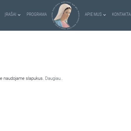
ĮRAŠAI
PROGRAMA
APIE MUS
KONTAKTA
AMI SLAPUKAI
nėje naudojame slapukus.
Daugiau..