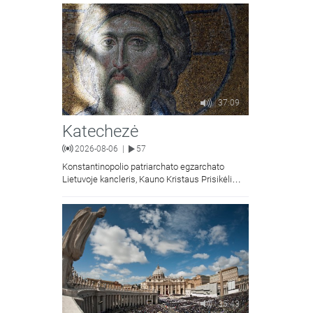
37:09
Katechezė
2026-08-06
57
|
Konstantinopolio patriarchato egzarchato
Lietuvoje kancleris, Kauno Kristaus Prisikėlimo
krikščionių ortodoksų parapijos klebonas
kunigas Vitalijus Mockus pasakoja apie
Kristaus Atsimainymo šventę.
35:43