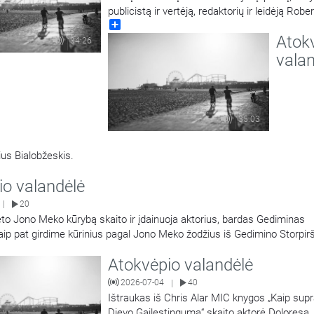
publicistą ir vertėją, redaktorių ir leidėją Robe
Share
Keturakį pristato Maironio lietuvių literatūros
Atok
muziejaus muziejininkė Virginija Paplauskienė
34:26
vala
35:03
ius Bialobžeskis.
io valandėlė
20
|
to Jono Meko kūrybą skaito ir įdainuoja aktorius, bardas Gediminas
Taip pat girdime kūrinius pagal Jono Meko žodžius iš Gedimino Storpir
 „Šaknys“.
Atokvėpio valandėlė
2026-07-04
40
|
Ištraukas iš Chris Alar MIC knygos „Kaip supr
Dievo Gailestingumą“ skaito aktorė Doloresa