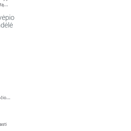
rtą
vėpio
.
ndėlė
ščio
asti