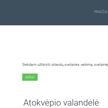
PRADŽIA
ŠIOJE SVETAINĖJE NAUDOJ
Siekdami užtikrinti sklandų svetainės veikimą, svetai
GERAI
Atokvėpio valandėlė