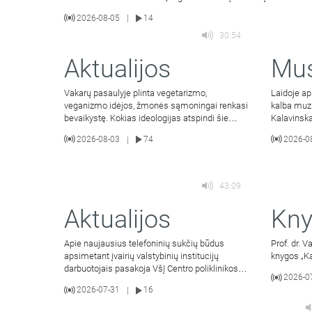
2026-08-05
14
|
30:54
Aktualijos
Mus
Vakarų pasaulyje plinta vegetarizmo,
Laidoje ap
veganizmo idėjos, žmonės sąmoningai renkasi
kalba muzi
bevaikystę. Kokias ideologijas atspindi šie
Kalavinska
pasirinkimai
2026-08-03
74
2026-0
|
43:09
Aktualijos
Kny
Apie naujausius telefoninių sukčių būdus
Prof. dr. 
apsimetant įvairių valstybinių institucijų
knygos „Ka
darbuotojais pasakoja VšĮ Centro poliklinikos
2026-0
komunikacijos ir
2026-07-31
16
|