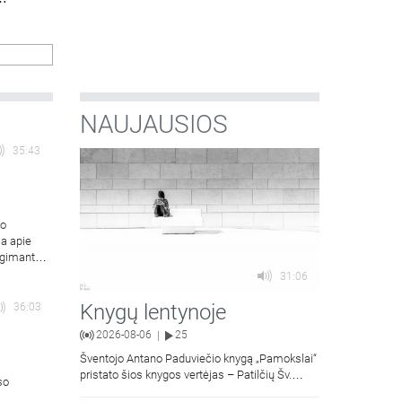
NAUJAUSIOS
35:43
to
ja apie
ygimantas
31:06
Knygų lentynoje
36:03
2026-08-06
25
|
Šventojo Antano Paduviečio knygą „Pamokslai“
pristato šios knygos vertėjas – Patilčių Šv.
so
Petro Išvadavimo parapijos klebonas, kun.