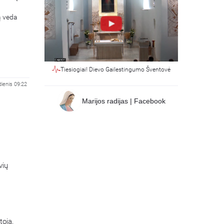
ą veda
Tiesiogiai! Dievo Gailestingumo Šventovė
ienis 09:22
Marijos radijas | Facebook
vių
toją,