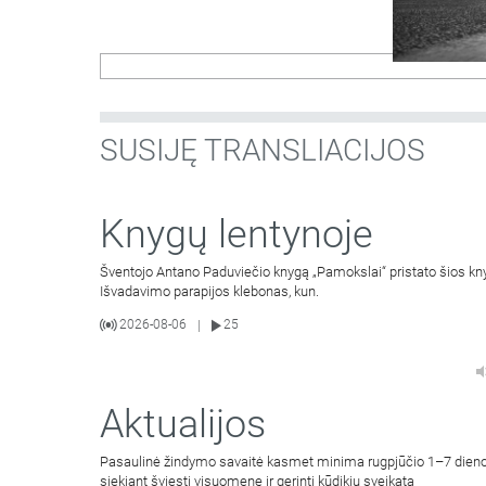
SUSIJĘ TRANSLIACIJOS
Knygų lentynoje
Šventojo Antano Paduviečio knygą „Pamokslai“ pristato šios knyg
Išvadavimo parapijos klebonas, kun.
2026-08-06
25
|
Aktualijos
Pasaulinė žindymo savaitė kasmet minima rugpjūčio 1–7 dien
siekiant šviesti visuomenę ir gerinti kūdikių sveikatą