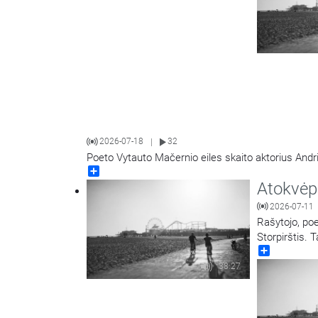
2026-07-18
32
|
Poeto Vytauto Mačernio eiles skaito aktorius Andr
Share
Atokvėp
2026-07-11
Rašytojo, poe
Storpirštis. 
Share
dainų rinkinio
38:27