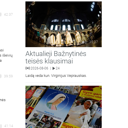
moralinės teologijos dr. Algirdas Petras
42:37
35:37
asi
Aktualieji Bažnytinės
s išeivių
teisės klausimai
ja
2026-08-06
24
|
Laidą veda kun. Virginijus Veprauskas.
39:59
rnės
41:14
4:51