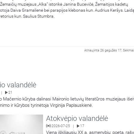
 Žemaičių muziejaus „Alka“ istorikė Janina Bucevičė, Žemaitijos kadetų
toja Daiva Gramalienė bei parapijos klebonas kun. Audrius Keršys. Laid
retorius kun. Saulius Stumbra.
Atnaujinta 26 gegužės 17, Sekmad
io valandėlė
21
|
 Mačernio kūryba dalinasi Maironio lietuvių literatūros muziejaus išei
nimo ir kūrybos tyrinėtoja Virginija Paplauskienė.
Atokvėpio valandėlė
2026-07-25
17
|
Vieną iškiliausių XX a. asmenybių: poetą, rašy