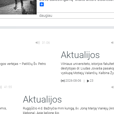
Share
Kazragytė.
40:02
daugiau
31:06
Aktualijos
os vertėjas – Patilčių Šv. Petro
Vilniaus universiteto, istorijos fakulte
dėstytojas dr. Liudas Jovaiša pasako
vyskupą Motiejų Valančių. Kalbina Ž
Jacevičius.
2026-08-06
23
|
41:55
Aktualijos
omis,
Rugpjūčio 4 d. Bažnyčia mini kunigą, šv. Joną Mariją Vianėjų (Ar
kleboną). Apie kelionę šio