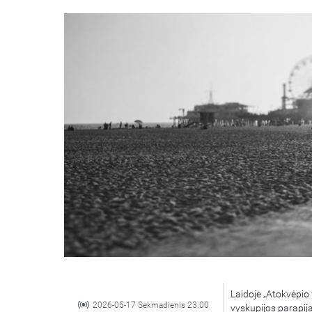
Laidoje „Atokvėpio 
2026-05-17 Sekmadienis 23:00
vyskupijos parapija