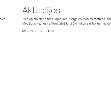
Aktualijos
okią
Tiesioginio eterio metu apie Švč. Mergelės Marijos statulos išn
Medžiugorije, nusikaltimų prieš krikščioniškus simbolius, mald
2026-07-29
75
|