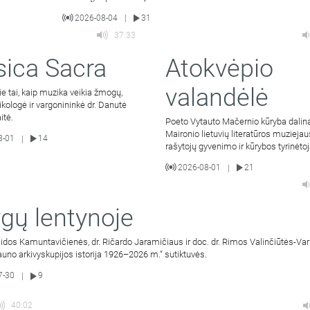
2026-08-04
31
|
37:33
ica Sacra
Atokvėpio
valandėlė
ie tai, kaip muzika veikia žmogų,
kologė ir vargonininkė dr. Danutė
itė.
Poeto Vytauto Mačernio kūryba dalin
Maironio lietuvių literatūros muziejau
8-01
14
|
rašytojų gyvenimo ir kūrybos tyrinėto
2026-08-01
21
|
gų lentynoje
Vaidos Kamuntavičienės, dr. Ričardo Jaramičiaus ir doc. dr. Rimos Valinčiūtės-Va
uno arkivyskupijos istorija 1926–2026 m.“ sutiktuvės.
7-30
9
|
40:02