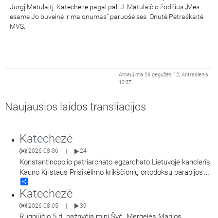
Jurgį Matulaitį. Katechezę pagal pal. J. Matulaičio žodžius „Mes
esame Jo buveinė ir malonumas“ paruošė ses. Onutė Petraškaitė
MVS.
Atnaujinta 26 gegužės 12, Antradienis
12:37
Naujausios laidos transliacijos
Katechezė
2026-08-06
24
|
Konstantinopolio patriarchato egzarchato Lietuvoje kancleris,
Kauno Kristaus Prisikėlimo krikščionių ortodoksų parapijos
Share
klebonas kunigas Vitalijus Mockus pasakoja apie Kristaus
Katechezė
Atsimainymo šventę. Kalbina Regina Statkuvienė.
2026-08-05
39
|
Rugpjūčio 5 d. bažnyčia mini Švč. Mergelės Marijos