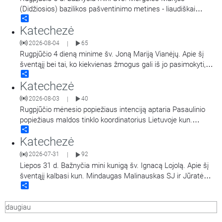
(Didžiosios) bazilikos pašventinimo metines - liaudiškai
Share
vadinamą Marijos Snieginės švente. Šiluvos Švč. Mergelės
Katechezė
Marijos Gimimo bazilika, popiežiaus Pranciškaus sprendimu
yra paskelbta dvasine Marijos Didžiosios bazilikos dukterimi,
2026-08-04
65
|
turint teisę teikti visas dvasines Romos šventovės
…
Rugpjūčio 4 dieną minime šv. Joną Mariją Vianėjų. Apie šį
šventąjį bei tai, ko kiekvienas žmogus gali iš jo pasimokyti,
Share
kalba kun. dr. Nerijus Pipiras.
Katechezė
2026-08-03
40
|
Rugpjūčio mėnesio popiežiaus intenciją aptaria Pasaulinio
popiežiaus maldos tinklo koordinatorius Lietuvoje kun.
Share
Mindaugas Malinauskas SJ. Kalbina Aistė Ivanovaitė-
Katechezė
Petraitienė.
2026-07-31
92
|
Liepos 31 d. Bažnyčia mini kunigą šv. Ignacą Lojolą. Apie šį
šventąjį kalbasi kun. Mindaugas Malinauskas SJ ir Jūratė
Share
Bieliauskaitė.
daugiau