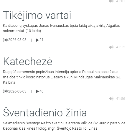
41:01
Tikėjimo vartai
Kaišiadorių vyskupas Jonas Ivanauskas tęsia laidų ciklą skirtą Atgailos
sakramentui. (10 laida)
2026-08-03
21
|
41:12
Katechezė
Rugpjūčio mėnesio popiežiaus intenciją aptaria Pasaulinio popiežiaus
maldos tinklo koordinatorius Lietuvoje kun. Mindaugas Malinauskas SJ.
Kalbina
2026-08-03
40
|
41:56
Šventadienio žinia
Sekmadienio Šventojo Rašto skaitinius aptaria Vilkijos Šv. Jurgio parapijos
klebonas klasikinės filolog. mgr., Šventojo Rašto lic. Linas