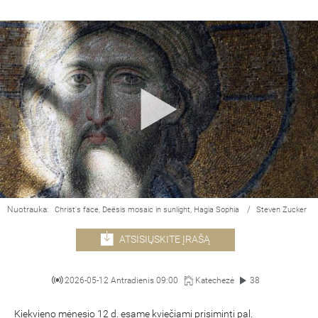
Nuotrauka:
/
Christ's face, Deësis mosaic in sunlight, Hagia Sophia
Steven Zucker
ATSISIŲSKITE ĮRAŠĄ
2026-05-12 Antradienis 09:00
Katechezė
38
Kiekvieno mėnesio 12 d. esame kviečiami prisiminti pal.