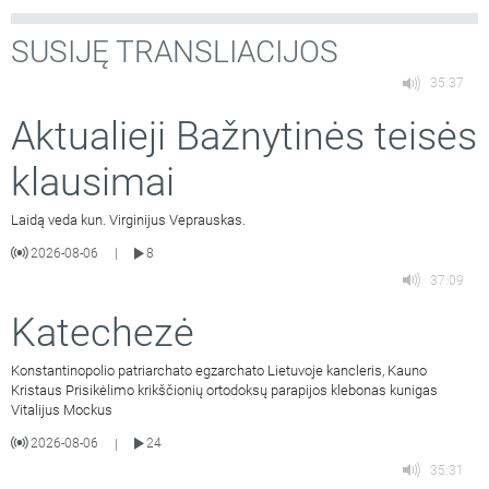
SUSIJĘ TRANSLIACIJOS
35:37
Aktualieji Bažnytinės teisės
klausimai
Laidą veda kun. Virginijus Veprauskas.
2026-08-06
8
|
37:09
Katechezė
Konstantinopolio patriarchato egzarchato Lietuvoje kancleris, Kauno
Kristaus Prisikėlimo krikščionių ortodoksų parapijos klebonas kunigas
Vitalijus Mockus
2026-08-06
24
|
35:31