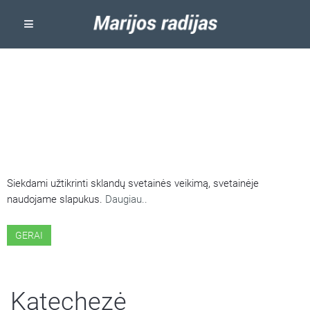
ŠIOJE SVETAINĖJE NAUDOJAMI
SLAPUKAI
Siekdami užtikrinti sklandų svetainės veikimą, svetainėje
naudojame slapukus.
Daugiau..
GERAI
Katechezė