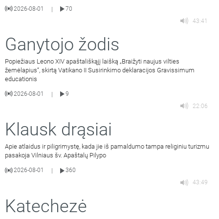
2026-08-01
70
|
43:41
Ganytojo žodis
Popiežiaus Leono XIV apaštališkąjį laišką „Braižyti naujus vilties
žemėlapius“, skirtą Vatikano II Susirinkimo deklaracijos Gravissimum
educationis
2026-08-01
9
|
22:06
Klausk drąsiai
Apie atlaidus ir piligrimystę, kada jie iš pamaldumo tampa religiniu turizmu
pasakoja Vilniaus šv. Apaštalų Pilypo
2026-08-01
360
|
43:49
Katechezė