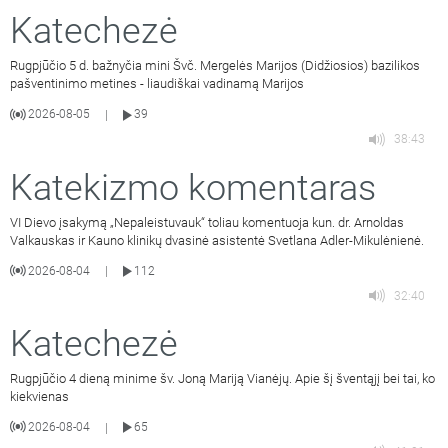
Katechezė
Rugpjūčio 5 d. bažnyčia mini Švč. Mergelės Marijos (Didžiosios) bazilikos
pašventinimo metines - liaudiškai vadinamą Marijos
2026-08-05
39
|
38:43
Katekizmo komentaras
VI Dievo įsakymą „Nepaleistuvauk“ toliau komentuoja kun. dr. Arnoldas
Valkauskas ir Kauno klinikų dvasinė asistentė Svetlana Adler-Mikulėnienė.
2026-08-04
112
|
32:40
Katechezė
Rugpjūčio 4 dieną minime šv. Joną Mariją Vianėjų. Apie šį šventąjį bei tai, ko
kiekvienas
2026-08-04
65
|