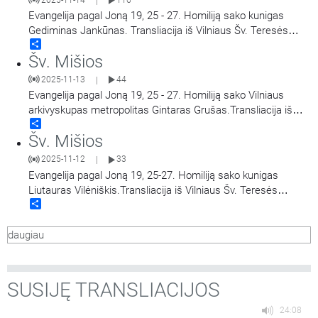
|
Evangelija pagal Joną 19, 25 - 27. Homiliją sako kunigas
Gediminas Jankūnas. Transliacija iš Vilniaus Šv. Teresės
Share
bažnyčios. Aušros Vartų Švč. Mergelės Marijos
Šv. Mišios
Gailestingumo Motinos atlaidai.
2025-11-13
44
|
Evangelija pagal Joną 19, 25 - 27. Homiliją sako Vilniaus
arkivyskupas metropolitas Gintaras Grušas.Transliacija iš
Share
Vilniaus Šv. Teresės bažnyčios. Aušros Vartų Švč. Mergelės
Šv. Mišios
Marijos Gailestingumo Motinos atlaidai.
2025-11-12
33
|
Evangelija pagal Joną 19, 25-27. Homiliją sako kunigas
Liutauras Vilėniškis.Transliacija iš Vilniaus Šv. Teresės
Share
bažnyčios. Aušros Vartų Švč. Mergelės Marijos
Gailestingumo Motinos atlaidai.
daugiau
SUSIJĘ TRANSLIACIJOS
24:08