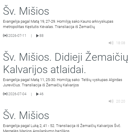
Šv. Mišios
Evangelija pagal Matą 19, 27-29. Homiliją sako Kauno arkivyskupas
metropolitas Kęstutis Kėvalas. Transliacija iš Žemaičių
2026-07-11
88
|
18:08
Šv. Mišios. Didieji Žemaičių
Kalvarijos atlaidai.
Evangelija pagal Matą 11, 25-30. Homiliją sako Telšių vyskupas Algirdas
Jurevičius. Transliacija iš Žemaičių Kalvarijos
2026-07-04
46
|
20:20
Šv. Mišios
Evangelija pagal Luką 2, 41 - 52. Transliacija iš Žemaičių Kalvarijos Švč.
Mergelės Marijos Apsilankymo bazilikos.