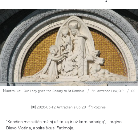
Nuotrauka:
/
/
Our Lady gives the Rosary to St Dominic
Fr Lawrence Lew, O.P.
CC 
2026-05-12 Antradienis 06:20
Rožinis
"Kasdien melskitės rožinį už taiką ir už karo pabaigą", - ragino
Dievo Motina, apsireiškusi Fatimoje.