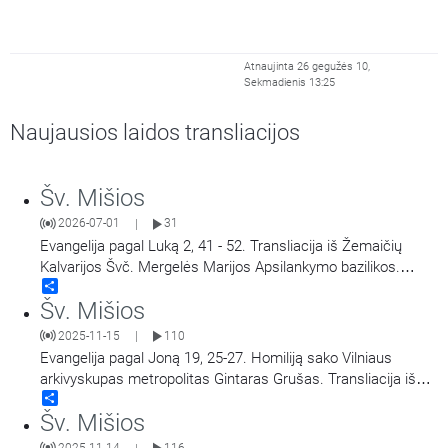
Atnaujinta 26 gegužės 10,
Sekmadienis 13:25
Naujausios laidos transliacijos
Šv. Mišios
2026-07-01
31
|
Evangelija pagal Luką 2, 41 - 52. Transliacija iš Žemaičių
Kalvarijos Švč. Mergelės Marijos Apsilankymo bazilikos.
Share
Didieji Žemaičių Kalvarijos atllaidai. Šv. Mišias aukoja arkiv.
Šv. Mišios
Georg Gänswein, vysk. Jonas Ivanauskas.
2025-11-15
110
|
Evangelija pagal Joną 19, 25-27. Homiliją sako Vilniaus
arkivyskupas metropolitas Gintaras Grušas. Transliacija iš
Share
Vilniaus Šv. Teresės bažnyčios. Aušros Vartų Švč. Mergelės
Šv. Mišios
Marijos Gailestingumo Motinos atlaidai.
2025-11-14
116