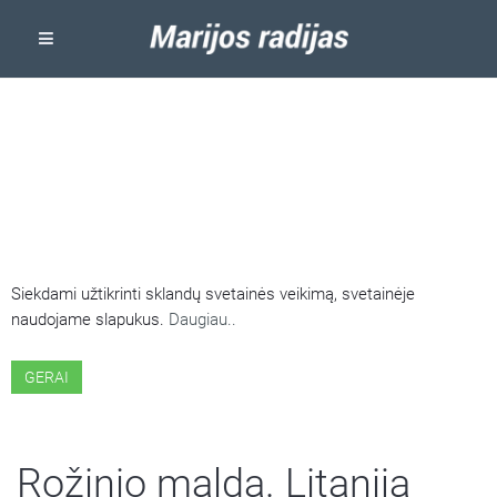
ŠIOJE SVETAINĖJE NAUDOJAMI
SLAPUKAI
Siekdami užtikrinti sklandų svetainės veikimą, svetainėje
naudojame slapukus.
Daugiau..
GERAI
Rožinio malda. Litanija