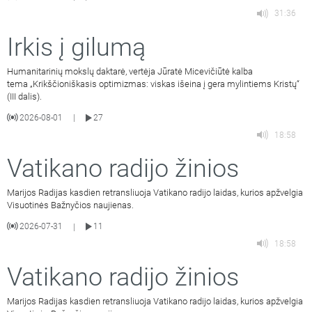
31:36
Irkis į gilumą
Humanitarinių mokslų daktarė, vertėja Jūratė Micevičiūtė kalba
tema „Krikščioniškasis optimizmas: viskas išeina į gera mylintiems Kristų“
(III dalis).
2026-08-01
27
|
18:58
Vatikano radijo žinios
Marijos Radijas kasdien retransliuoja Vatikano radijo laidas, kurios apžvelgia
Visuotinės Bažnyčios naujienas.
2026-07-31
11
|
18:58
Vatikano radijo žinios
Marijos Radijas kasdien retransliuoja Vatikano radijo laidas, kurios apžvelgia