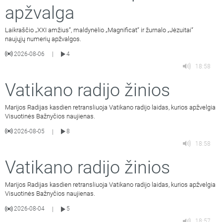
apžvalga
Laikraščio „XXI amžius“, maldynėlio „Magnificat“ ir žurnalo „Jėzuitai“
naujųjų numerių apžvalgos.
2026-08-06
4
|
18:58
Vatikano radijo žinios
Marijos Radijas kasdien retransliuoja Vatikano radijo laidas, kurios apžvelgia
Visuotinės Bažnyčios naujienas.
2026-08-05
8
|
18:58
Vatikano radijo žinios
Marijos Radijas kasdien retransliuoja Vatikano radijo laidas, kurios apžvelgia
Visuotinės Bažnyčios naujienas.
2026-08-04
5
|
18:57