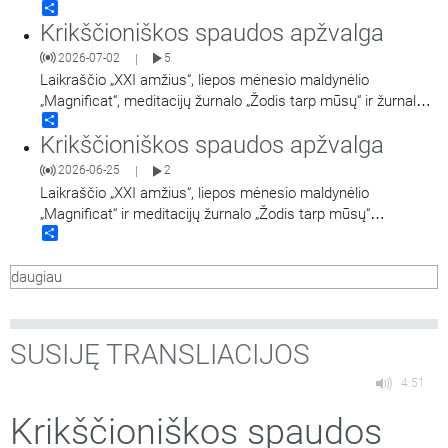
Share
Krikščioniškos spaudos apžvalga
2026-07-02
5
|
Laikraščio „XXI amžius“, liepos mėnesio maldynėlio
„Magnificat“, meditacijų žurnalo „Žodis tarp mūsų“ ir žurnalo
Share
„Jėzuitai“ apžvalgos.
Krikščioniškos spaudos apžvalga
2026-06-25
2
|
Laikraščio „XXI amžius“, liepos mėnesio maldynėlio
„Magnificat“ ir meditacijų žurnalo „Žodis tarp mūsų“
Share
apžvalgos.
daugiau
SUSIJĘ TRANSLIACIJOS
4:51
Krikščioniškos spaudos