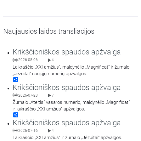
Naujausios laidos transliacijos
Krikščioniškos spaudos apžvalga
2026-08-06
4
|
Laikraščio „XXI amžius“, maldynėlio „Magnificat“ ir žurnalo
„Jėzuitai“ naujųjų numerių apžvalgos.
Share
Krikščioniškos spaudos apžvalga
2026-07-23
7
|
Žurnalo „Ateitis“ vasaros numerio, maldynėlio „Magnificat“
ir laikraščio „XXI amžius“ apžvalgos.
Share
Krikščioniškos spaudos apžvalga
2026-07-16
4
|
Laikraščio „XXI amžius“ ir žurnalo „Jėzuitai“ apžvalgos.