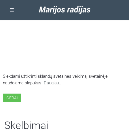
ŠIOJE SVETAINĖJE NAUDOJAMI
SLAPUKAI
Siekdami užtikrinti sklandų svetainės veikimą, svetainėje
naudojame slapukus.
Daugiau..
GERAI
Skelbimai