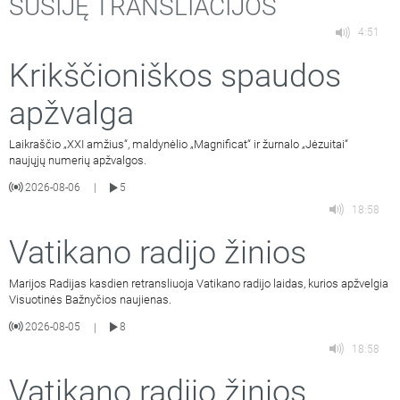
SUSIJĘ TRANSLIACIJOS
4:51
Krikščioniškos spaudos
apžvalga
Laikraščio „XXI amžius“, maldynėlio „Magnificat“ ir žurnalo „Jėzuitai“
naujųjų numerių apžvalgos.
2026-08-06
5
|
18:58
Vatikano radijo žinios
Marijos Radijas kasdien retransliuoja Vatikano radijo laidas, kurios apžvelgia
Visuotinės Bažnyčios naujienas.
2026-08-05
8
|
18:58
Vatikano radijo žinios