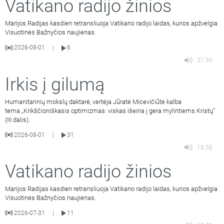
Vatikano radijo žinios
Marijos Radijas kasdien retransliuoja Vatikano radijo laidas, kurios apžvelgia
Visuotinės Bažnyčios naujienas.
2026-08-01
6
|
31:36
Irkis į gilumą
Humanitarinių mokslų daktarė, vertėja Jūratė Micevičiūtė kalba
tema „Krikščioniškasis optimizmas: viskas išeina į gera mylintiems Kristų“
(III dalis).
2026-08-01
31
|
18:58
Vatikano radijo žinios
Marijos Radijas kasdien retransliuoja Vatikano radijo laidas, kurios apžvelgia
Visuotinės Bažnyčios naujienas.
2026-07-31
11
|