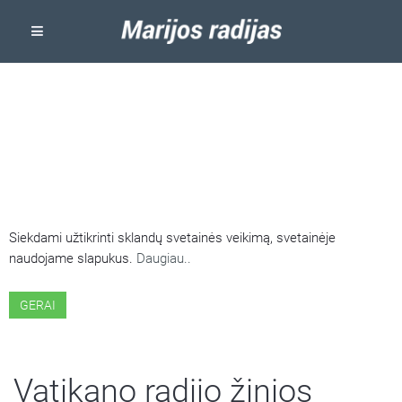
ŠIOJE SVETAINĖJE NAUDOJAMI
SLAPUKAI
Siekdami užtikrinti sklandų svetainės veikimą, svetainėje
naudojame slapukus.
Daugiau..
GERAI
Vatikano radijo žinios