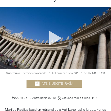
Nuotrauka:
/
/
Bernini's Colonnade
Fr Lawrence Lew, O.P
CC BY-NC-ND 2.0
ATSISIŲSKITE ĮRAŠĄ
2026-05-12 Antradienis 07:40
Vatikano radijo žinios
2
Marijos Radijas kasdien retransliuoja Vatikano radijo laidas, kurios