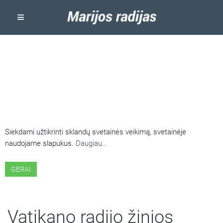
ŠIOJE SVETAINĖJE NAUDOJAMI
SLAPUKAI
Siekdami užtikrinti sklandų svetainės veikimą, svetainėje
naudojame slapukus.
Daugiau..
GERAI
Vatikano radijo žinios