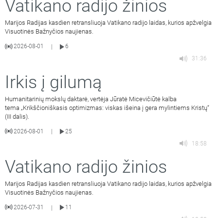
Vatikano radijo žinios
Marijos Radijas kasdien retransliuoja Vatikano radijo laidas, kurios apžvelgia
Visuotinės Bažnyčios naujienas.
2026-08-01
6
|
31:36
Irkis į gilumą
Humanitarinių mokslų daktarė, vertėja Jūratė Micevičiūtė kalba
tema „Krikščioniškasis optimizmas: viskas išeina į gera mylintiems Kristų“
(III dalis).
2026-08-01
25
|
18:58
Vatikano radijo žinios
Marijos Radijas kasdien retransliuoja Vatikano radijo laidas, kurios apžvelgia
Visuotinės Bažnyčios naujienas.
2026-07-31
11
|