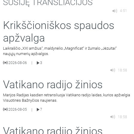
SUSIJĘ TRANSLIACIJOS
4:51
Krikščioniškos spaudos
apžvalga
Laikraščio „XXI amžius“, maldynėlio „Magnificat“ ir žurnalo „Jėzuitai“
naujųjų numerių apžvalgos.
2026-08-06
3
|
18:58
Vatikano radijo žinios
Marijos Radijas kasdien retransliuoja Vatikano radijo laidas, kurios apžvelgia
Visuotinės Bažnyčios naujienas.
2026-08-05
7
|
18:58
Vatikano radijo žinios