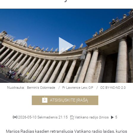
Nuotrauka:
/
/
Bernini's Colonnade
Fr Lawrence Lew, O.P
CC BY-NC-ND 2.0
ATSISIŲSKITE ĮRAŠĄ
2026-05-10 Sekmadienis 21:15
Vatikano radijo žinios
5
Marijos Radijas kasdien retransliuoja Vatikano radijo laidas, kurios