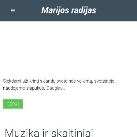
ŠIOJE SVETAINĖJE NAUDOJAMI
SLAPUKAI
Siekdami užtikrinti sklandų svetainės veikimą, svetainėje
naudojame slapukus.
Daugiau..
GERAI
Muzika ir skaitiniai