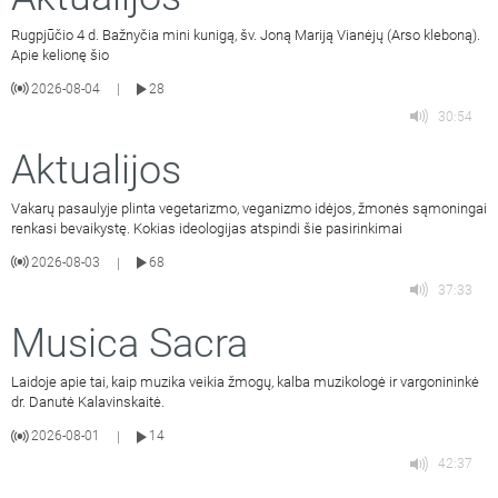
Rugpjūčio 4 d. Bažnyčia mini kunigą, šv. Joną Mariją Vianėjų (Arso kleboną).
Apie kelionę šio
2026-08-04
28
|
30:54
Aktualijos
Vakarų pasaulyje plinta vegetarizmo, veganizmo idėjos, žmonės sąmoningai
renkasi bevaikystę. Kokias ideologijas atspindi šie pasirinkimai
2026-08-03
68
|
37:33
Musica Sacra
Laidoje apie tai, kaip muzika veikia žmogų, kalba muzikologė ir vargonininkė
dr. Danutė Kalavinskaitė.
2026-08-01
14
|
42:37