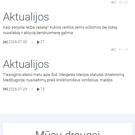
40:02
Aktualijos
Kaip senjorai leižia vasarą? Kokios veiklos jiems siūlomos bei kokią
nuostabią ir aktyvią bendruomenę galima
2026-07-30
27
|
41:14
Aktualijos
Tiesioginio eterio metu apie Švč. Mergelės Marijos statulos išniekinimą
Medžiugorije, nusikaltimų prieš krikščioniškus simbolius, maldos
2026-07-29
75
|