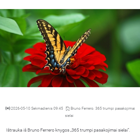
2026-05-10 Sekmadienis 09:45
Bruno Ferrero. 365 trumpi pasakojimai
sielai
Ištrauka iš Bruno Ferrero knygos „365 trumpi pasakojimai sielai“.