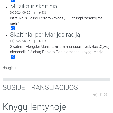
Share
Muzika ir skaitiniai
2024-09-20
436
|
Ištrauka iš Bruno Ferrero knygos „365 trumpi pasakojimai
sielai“.
Share
Skaitiniai per Marijos radiją
2020-05-05
175
|
Skaitiniai Mergelei Marijai skirtam mėnesiui. Leidyklos „Gyvieji
akmenėliai“ išleistą Raniero Cantalamessa knygą „Marija -
Share
Bažnyčios veidrodis“ skaito kunigas Nerijus Pipiras.
daugiau
SUSIJĘ TRANSLIACIJOS
31:06
Knygų lentynoje