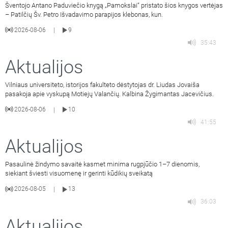
Šventojo Antano Paduviečio knygą „Pamokslai“ pristato šios knygos vertėjas
– Patilčių Šv. Petro Išvadavimo parapijos klebonas, kun.
2026-08-06
9
|
35:43
Aktualijos
Vilniaus universiteto, istorijos fakulteto dėstytojas dr. Liudas Jovaiša
pasakoja apie vyskupą Motiejų Valančių. Kalbina Žygimantas Jacevičius.
2026-08-06
10
|
41:55
Aktualijos
Pasaulinė žindymo savaitė kasmet minima rugpjūčio 1–7 dienomis,
siekiant šviesti visuomenę ir gerinti kūdikių sveikatą
2026-08-05
13
|
36:03
Aktualijos