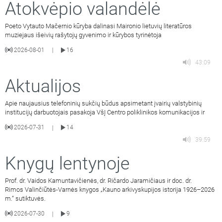
Atokvėpio valandėlė
Poeto Vytauto Mačernio kūryba dalinasi Maironio lietuvių literatūros
muziejaus išeivių rašytojų gyvenimo ir kūrybos tyrinėtoja
2026-08-01
16
|
43:09
Aktualijos
Apie naujausius telefoninių sukčių būdus apsimetant įvairių valstybinių
institucijų darbuotojais pasakoja VšĮ Centro poliklinikos komunikacijos ir
2026-07-31
14
|
39:59
Knygų lentynoje
Prof. dr. Vaidos Kamuntavičienės, dr. Ričardo Jaramičiaus ir doc. dr.
Rimos Valinčiūtės-Varnės knygos „Kauno arkivyskupijos istorija 1926–2026
m.“ sutiktuvės.
2026-07-30
9
|