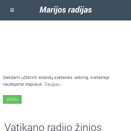
ŠIOJE SVETAINĖJE NAUDOJAMI
SLAPUKAI
Siekdami užtikrinti sklandų svetainės veikimą, svetainėje
naudojame slapukus.
Daugiau..
GERAI
Vatikano radijo žinios