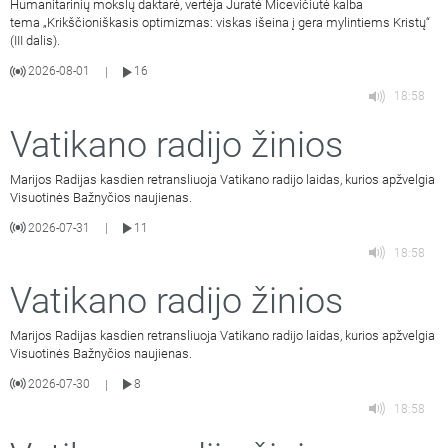
Humanitarinių mokslų daktarė, vertėja Jūratė Micevičiūtė kalba
tema „Krikščioniškasis optimizmas: viskas išeina į gera mylintiems Kristų“
(III dalis).
2026-08-01
16
|
18:58
Vatikano radijo žinios
Marijos Radijas kasdien retransliuoja Vatikano radijo laidas, kurios apžvelgia
Visuotinės Bažnyčios naujienas.
2026-07-31
11
|
18:58
Vatikano radijo žinios
Marijos Radijas kasdien retransliuoja Vatikano radijo laidas, kurios apžvelgia
Visuotinės Bažnyčios naujienas.
2026-07-30
8
|
18:58