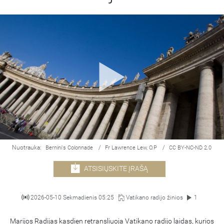
Nuotrauka:
/
/
Bernini's Colonnade
Fr Lawrence Lew, O.P
CC BY-NC-ND 2.0
ATSISIŲSKITE ĮRAŠĄ
2026-05-10 Sekmadienis 05:25
Vatikano radijo žinios
1
Marijos Radijas kasdien retransliuoja Vatikano radijo laidas, kurios