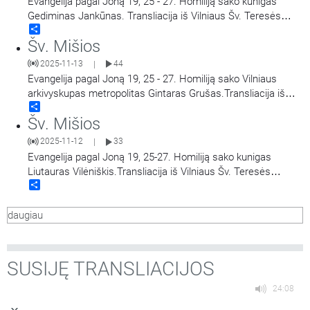
Evangelija pagal Joną 19, 25 - 27. Homiliją sako kunigas
Gediminas Jankūnas. Transliacija iš Vilniaus Šv. Teresės
Share
bažnyčios. Aušros Vartų Švč. Mergelės Marijos
Šv. Mišios
Gailestingumo Motinos atlaidai.
2025-11-13
44
|
Evangelija pagal Joną 19, 25 - 27. Homiliją sako Vilniaus
arkivyskupas metropolitas Gintaras Grušas.Transliacija iš
Share
Vilniaus Šv. Teresės bažnyčios. Aušros Vartų Švč. Mergelės
Šv. Mišios
Marijos Gailestingumo Motinos atlaidai.
2025-11-12
33
|
Evangelija pagal Joną 19, 25-27. Homiliją sako kunigas
Liutauras Vilėniškis.Transliacija iš Vilniaus Šv. Teresės
Share
bažnyčios. Aušros Vartų Švč. Mergelės Marijos
Gailestingumo Motinos atlaidai.
daugiau
SUSIJĘ TRANSLIACIJOS
24:08