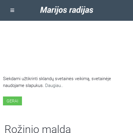
ŠIOJE SVETAINĖJE NAUDOJAMI
SLAPUKAI
Siekdami užtikrinti sklandų svetainės veikimą, svetainėje
naudojame slapukus.
Daugiau..
GERAI
Rožinio malda