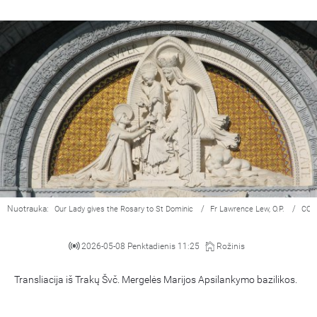
Nuotrauka:
/
/
Our Lady gives the Rosary to St Dominic
Fr Lawrence Lew, O.P.
CC 
2026-05-08 Penktadienis 11:25
Rožinis
Transliacija iš Trakų Švč. Mergelės Marijos Apsilankymo bazilikos.