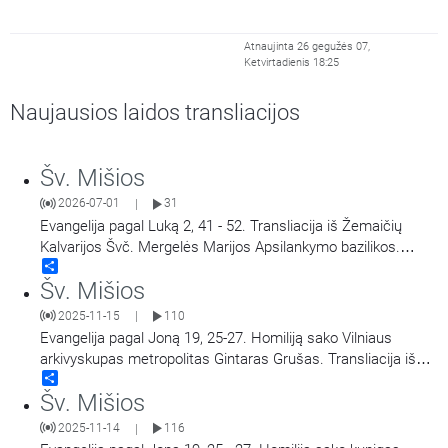
Atnaujinta 26 gegužės 07,
Ketvirtadienis 18:25
Naujausios laidos transliacijos
Šv. Mišios
2026-07-01
31
|
Evangelija pagal Luką 2, 41 - 52. Transliacija iš Žemaičių
Kalvarijos Švč. Mergelės Marijos Apsilankymo bazilikos.
Share
Didieji Žemaičių Kalvarijos atllaidai. Šv. Mišias aukoja arkiv.
Šv. Mišios
Georg Gänswein, vysk. Jonas Ivanauskas.
2025-11-15
110
|
Evangelija pagal Joną 19, 25-27. Homiliją sako Vilniaus
arkivyskupas metropolitas Gintaras Grušas. Transliacija iš
Share
Vilniaus Šv. Teresės bažnyčios. Aušros Vartų Švč. Mergelės
Šv. Mišios
Marijos Gailestingumo Motinos atlaidai.
2025-11-14
116
|