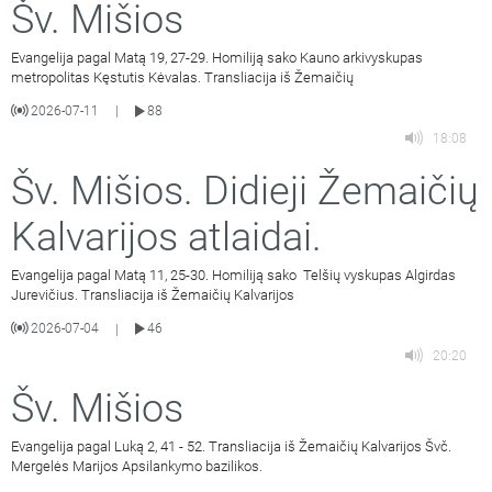
Šv. Mišios
Evangelija pagal Matą 19, 27-29. Homiliją sako Kauno arkivyskupas
metropolitas Kęstutis Kėvalas. Transliacija iš Žemaičių
2026-07-11
88
|
18:08
Šv. Mišios. Didieji Žemaičių
Kalvarijos atlaidai.
Evangelija pagal Matą 11, 25-30. Homiliją sako Telšių vyskupas Algirdas
Jurevičius. Transliacija iš Žemaičių Kalvarijos
2026-07-04
46
|
20:20
Šv. Mišios
Evangelija pagal Luką 2, 41 - 52. Transliacija iš Žemaičių Kalvarijos Švč.
Mergelės Marijos Apsilankymo bazilikos.