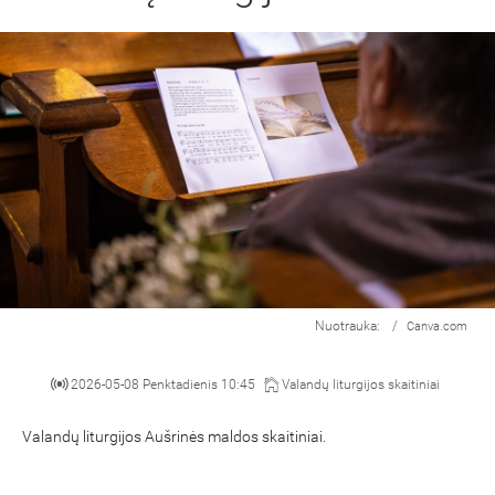
Nuotrauka:
/
Canva.com
2026-05-08 Penktadienis 10:45
Valandų liturgijos skaitiniai
Valandų liturgijos Aušrinės maldos skaitiniai.