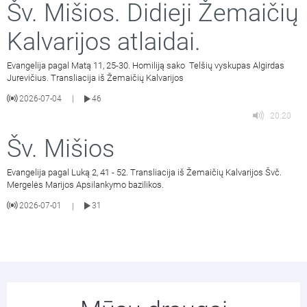
Šv. Mišios. Didieji Žemaičių
Kalvarijos atlaidai.
Evangelija pagal Matą 11, 25-30. Homiliją sako Telšių vyskupas Algirdas
Jurevičius. Transliacija iš Žemaičių Kalvarijos
2026-07-04
46
|
20:20
Šv. Mišios
Evangelija pagal Luką 2, 41 - 52. Transliacija iš Žemaičių Kalvarijos Švč.
Mergelės Marijos Apsilankymo bazilikos.
2026-07-01
31
|