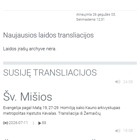
Atnaujinta 26 gegužės 03,
Sekmadienis 12:31
Naujausios laidos transliacijos
Laidos įrašų archyve nėra.
SUSIJĘ TRANSLIACIJOS
24:08
Šv. Mišios
Evangelija pagal Matą 19, 27-29. Homiliją sako Kauno arkivyskupas
metropolitas Kęstutis Kėvalas. Transliacija iš Žemaičių
2026-07-11
88
|
18:08