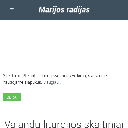
ŠIOJE SVETAINĖJE NAUDOJAMI
SLAPUKAI
Siekdami užtikrinti sklandų svetainės veikimą, svetainėje
naudojame slapukus.
Daugiau..
GERAI
Valandų liturgijos skaitiniai