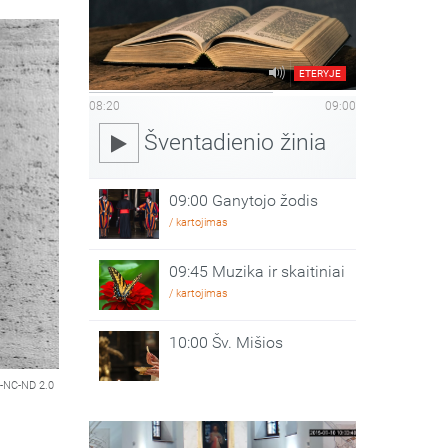
ETERYJE
08:20
09:00
Šventadienio žinia
09:00 Ganytojo žodis
/ kartojimas
09:45 Muzika ir skaitiniai
/ kartojimas
10:00 Šv. Mišios
-NC-ND 2.0