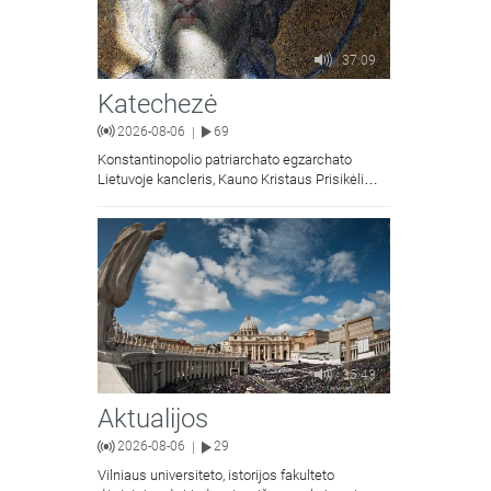
37:09
Katechezė
2026-08-06
69
|
Konstantinopolio patriarchato egzarchato
Lietuvoje kancleris, Kauno Kristaus Prisikėlimo
krikščionių ortodoksų parapijos klebonas
kunigas Vitalijus Mockus pasakoja apie
Kristaus Atsimainymo šventę.
35:43
Aktualijos
2026-08-06
29
|
Vilniaus universiteto, istorijos fakulteto