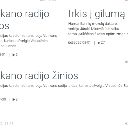
18:58
ikano radijo
Irkis į gilumą
ios
Humanitarinių mokslų daktarė,
vertėja Jūratė Micevičiūtė kalba
tema „Krikščioniškasis optimizmas: 
dijas kasdien retransliuoja Vatikano
išeina į gera mylintiems Kristų“ (III dal
das, kurios apžvelgia Visuotinės
2026-08-01
27
|
 naujienas.
8-01
6
|
ikano radijo žinios
dijas kasdien retransliuoja Vatikano radijo laidas, kurios apžvelgia Visuotinės B
7-30
8
|
18:58