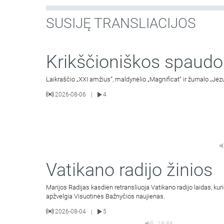
SUSIJĘ TRANSLIACIJOS
Krikščioniškos spaudo
Laikraščio „XXI amžius“, maldynėlio „Magnificat“ ir žurnalo „Jėz
2026-08-06
4
|
Vatikano radijo žinios
Marijos Radijas kasdien retransliuoja Vatikano radijo laidas, kur
apžvelgia Visuotinės Bažnyčios naujienas.
2026-08-04
5
|