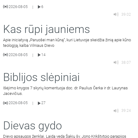
2026-08-05
6
|
39:02
Kas rūpi jauniems
Apie iniciatyvą „Paruošei man kūną“, kuri Lietuvoje skeidžia žinią apie kūno
teologiją, kalba Vilniaus Dievo
2026-08-05
14
|
38:07
Biblijos slėpiniai
Išėjimo knygos 7 skyrių komentuoja doc. dr. Paulius Čerka ir dr. Laurynas
Jacevičius.
2026-08-05
27
|
39:24
Dievas gydo
Dievo apsaugos ženklai. Laidą veda Šakių šv. Jono Krikštytojo parapijos