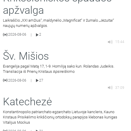
apžvalga
Laikraščio „XXI amžius“, maldynėlio „Magnificat“ ir žurnalo „Jėzuitai“
naujųjų numerių apžvalgos.
2026-08-06
2
|
15:44
Šv. Mišios
Evangelija pagal Matą 17, 1-9. Homiliją sako kun. Rolandas Judeikis.
Transliacija iš Prienų Kristaus Apsireiškimo
2026-08-06
27
|
37:09
Katechezė
Konstantinopolio patriarchato egzarchato Lietuvoje kancleris, Kauno
Kristaus Prisikėlimo krikščionių ortodoksų parapijos klebonas kunigas
Vitalijus Mockus