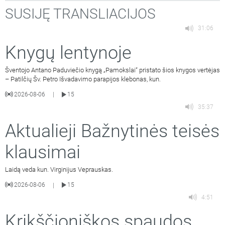
SUSIJĘ TRANSLIACIJOS
31:06
Knygų lentynoje
Šventojo Antano Paduviečio knygą „Pamokslai“ pristato šios knygos vertėjas
– Patilčių Šv. Petro Išvadavimo parapijos klebonas, kun.
2026-08-06
15
|
35:37
Aktualieji Bažnytinės teisės
klausimai
Laidą veda kun. Virginijus Veprauskas.
2026-08-06
15
|
4:51
Krikščioniškos spaudos