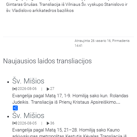
Gintaras Grušas. Transliacija iš Vilniaus Šv. vyskupo Stanislovo ir
šv. Vladislovo arkikatedros bazilikos
Atnaujinta 26 vasario 16, Pirmadienis
14:41
Naujausios laidos transliacijos
Šv. Mišios
2026-08-06
27
|
Evangelija pagal Matą 17, 1-9. Homiliją sako kun. Rolandas
Judeikis. Transliacija iš Prienų Kristaus Apsireiškimo
Share
bažnyčios.
Šv. Mišios
2026-08-05
36
|
Evangelija pagal Matą 15, 21–28. Homiliją sako Kauno
arkivyskupas metropolitas Kęstutis Kėvalas.Transliacija iš