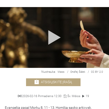
Nuotrauka:
/
/
Mass
Ondřej Šálek
CC BY 2.0
ATSISIŲSKITE ĮRAŠĄ
2026-02-16 Pirmadienis 12:30
Šv. Mišios
19
Evangelija pagal Morkų 8, 11 - 13. Homiliją saoko arkivysk.