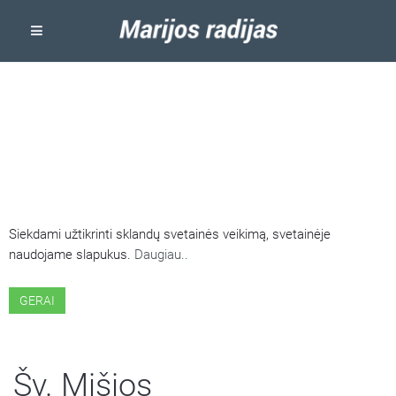
ŠIOJE SVETAINĖJE NAUDOJAMI
SLAPUKAI
Siekdami užtikrinti sklandų svetainės veikimą, svetainėje
naudojame slapukus.
Daugiau..
GERAI
Šv. Mišios