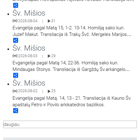
Share
Šiluvos Švč. Mergelės Marijos Gimimo bazilikos.
Šv. Mišios
2026-08-04
31
|
Evangelija pagal Matą 15, 1-2. 10-14. Homiliją sako kun.
Juzef Makut. Transliacija iš Trakų Švč. Mergelės Marijos
Share
Apsilankymo bazilikos.
Šv. Mišios
2026-08-03
29
|
Evgangelija pagal Matą 14, 22-36. Homiliją sako kun.
Mindaugas Stonys. Transliacija iš Gargždų Šv.arkangelo
Share
Mykolo bažnyčios.
Šv. Mišios
2026-08-02
25
|
Evangelija pagal Matą. 14, 13 - 21. Transliacija iš Kauno Šv.
apaštalų Petro ir Povilo arkikatedros bazilikos.
Share
daugiau