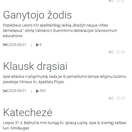
43:41
Ganytojo žodis
Popiežiaus Leono XIV apaštališkąjį laišką „Braižyti naujus vilties
žemėlapius“, skirtą Vatikano II Susirinkimo deklaracijos Gravissimum
educationis
2026-08-01
9
|
22:06
Klausk drąsiai
Apie atlaidus ir piligrimystę, kada jie iš pamaldumo tampa religiniu turizmu
pasakoja Vilniaus šv. Apaštalų Pilypo
2026-08-01
360
|
43:49
Katechezė
Liepos 31 d. Bažnyčia mini kunigą šv. Ignacą Lojolą. Apie šį šventąjį kalbasi
kun. Mindaugas