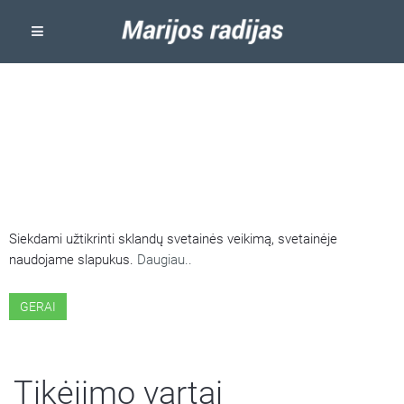
ŠIOJE SVETAINĖJE NAUDOJAMI
SLAPUKAI
Siekdami užtikrinti sklandų svetainės veikimą, svetainėje
naudojame slapukus.
Daugiau..
GERAI
Tikėjimo vartai