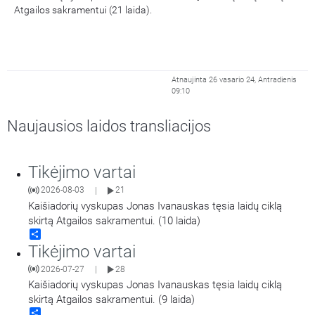
Atgailos sakramentui (21 laida).
Atnaujinta 26 vasario 24, Antradienis
09:10
Naujausios laidos transliacijos
Tikėjimo vartai
2026-08-03
21
|
Kaišiadorių vyskupas Jonas Ivanauskas tęsia laidų ciklą
skirtą Atgailos sakramentui. (10 laida)
Share
Tikėjimo vartai
2026-07-27
28
|
Kaišiadorių vyskupas Jonas Ivanauskas tęsia laidų ciklą
skirtą Atgailos sakramentui. (9 laida)
Share