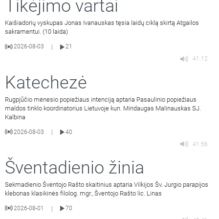
Tikėjimo vartai
Kaišiadorių vyskupas Jonas Ivanauskas tęsia laidų ciklą skirtą Atgailos
sakramentui. (10 laida)
2026-08-03
21
|
41:12
Katechezė
Rugpjūčio mėnesio popiežiaus intenciją aptaria Pasaulinio popiežiaus
maldos tinklo koordinatorius Lietuvoje kun. Mindaugas Malinauskas SJ.
Kalbina
2026-08-03
40
|
41:56
Šventadienio žinia
Sekmadienio Šventojo Rašto skaitinius aptaria Vilkijos Šv. Jurgio parapijos
klebonas klasikinės filolog. mgr., Šventojo Rašto lic. Linas
2026-08-01
70
|