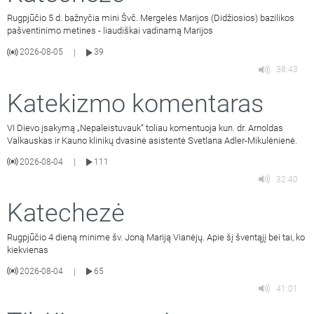
Rugpjūčio 5 d. bažnyčia mini Švč. Mergelės Marijos (Didžiosios) bazilikos
pašventinimo metines - liaudiškai vadinamą Marijos
2026-08-05
39
|
38:43
Katekizmo komentaras
VI Dievo įsakymą „Nepaleistuvauk“ toliau komentuoja kun. dr. Arnoldas
Valkauskas ir Kauno klinikų dvasinė asistentė Svetlana Adler-Mikulėnienė.
2026-08-04
111
|
32:40
Katechezė
Rugpjūčio 4 dieną minime šv. Joną Mariją Vianėjų. Apie šį šventąjį bei tai, ko
kiekvienas
2026-08-04
65
|
41:01