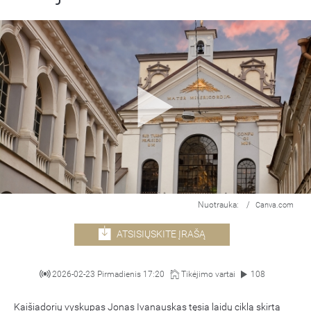
Nuotrauka:
/
Canva.com
ATSISIŲSKITE ĮRAŠĄ
2026-02-23 Pirmadienis 17:20
Tikėjimo vartai
108
Kaišiadorių vyskupas Jonas Ivanauskas tęsia laidų ciklą skirtą