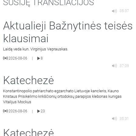
SUSIJĘ TRANSLIACIJOS
35:37
Aktualieji Bažnytinės teisės
klausimai
Laidą veda kun. Virginijus Veprauskas.
2026-08-06
8
|
37:09
Katechezė
Konstantinopolio patriarchato egzarchato Lietuvoje kancleris, Kauno
Kristaus Prisikėlimo krikščionių ortodoksų parapijos klebonas kunigas
Vitalijus Mockus
2026-08-06
23
|
35:31
Katechezė