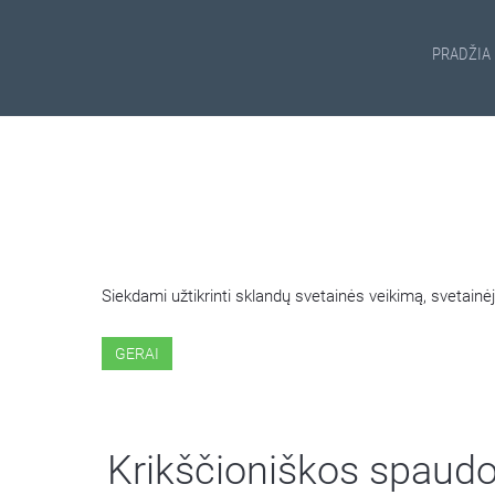
PRADŽIA
ŠIOJE SVETAINĖJE NAUDOJ
Siekdami užtikrinti sklandų svetainės veikimą, svetai
GERAI
Krikščioniškos spaud