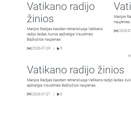
Vatikano radijo
Vat
žinios
Marijos Ra
naujienas.
Marijos Radijas kasdien retransliuoja Vatikano
2026-0
radijo laidas, kurios apžvelgia Visuotinės
Bažnyčios naujienas.
2026-07-29
5
|
Vatikano radijo žinios
Marijos Radijas kasdien retransliuoja Vatikano radijo laidas, kur
apžvelgia Visuotinės Bažnyčios naujienas.
2026-07-27
6
|