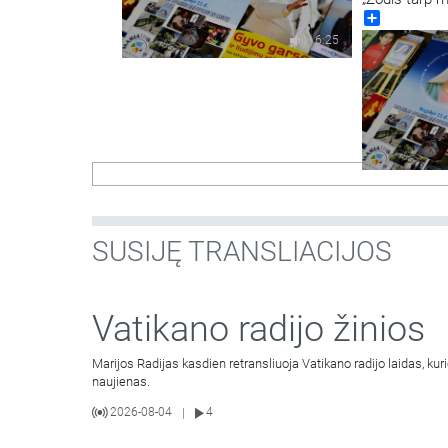
Share
6:25
SUSIJĘ TRANSLIACIJOS
Vatikano radijo žinios
Marijos Radijas kasdien retransliuoja Vatikano radijo laidas, ku
naujienas.
2026-08-04
4
|