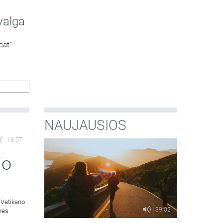
valga
cat“
NAUJAUSIOS
18:57
jo
 Vatikano
39:02
inės