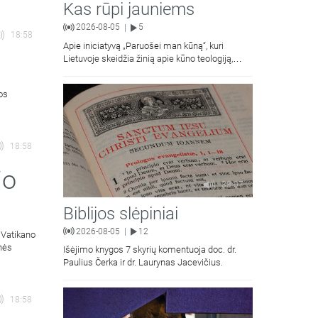
Kas rūpi jauniems
2026-08-05
5
|
18:58
Apie iniciatyvą „Paruošei man kūną“, kuri
Lietuvoje skeidžia žinią apie kūno teologiją,
kalba Vilniaus Dievo Gailestingumo šventovės
jaunimas.
ios
18:58
jo
38:07
Biblijos slėpiniai
2026-08-05
12
|
 Vatikano
inės
Išėjimo knygos 7 skyrių komentuoja doc. dr.
Paulius Čerka ir dr. Laurynas Jacevičius.
18:58