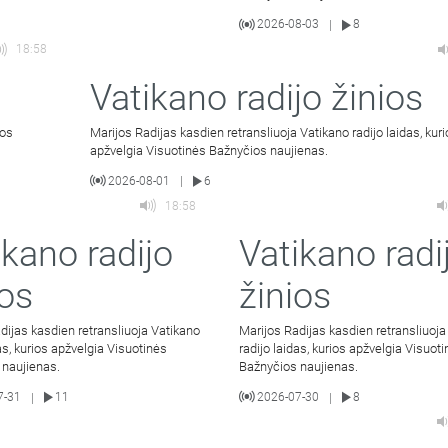
2026-08-03
8
|
18:58
Vatikano radijo žinios
ios
Marijos Radijas kasdien retransliuoja Vatikano radijo laidas, kur
apžvelgia Visuotinės Bažnyčios naujienas.
2026-08-01
6
|
18:58
ikano radijo
Vatikano radi
ios
žinios
dijas kasdien retransliuoja Vatikano
Marijos Radijas kasdien retransliuoja
das, kurios apžvelgia Visuotinės
radijo laidas, kurios apžvelgia Visuot
 naujienas.
Bažnyčios naujienas.
7-31
11
2026-07-30
8
|
|