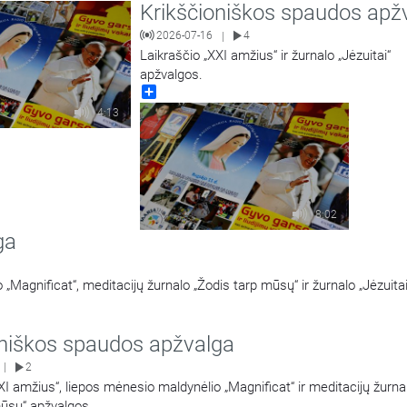
Krikščioniškos spaudos apž
2026-07-16
4
|
Laikraščio „XXI amžius“ ir žurnalo „Jėzuitai“
apžvalgos.
Share
4:13
8:02
ga
„Magnificat“, meditacijų žurnalo „Žodis tarp mūsų“ ir žurnalo „Jėzuitai
oniškos spaudos apžvalga
2
|
XI amžius“, liepos mėnesio maldynėlio „Magnificat“ ir meditacijų žurna
mūsų“ apžvalgos.