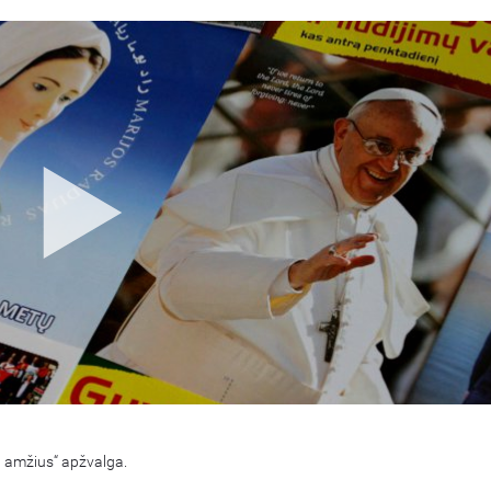
I amžius“ apžvalga.