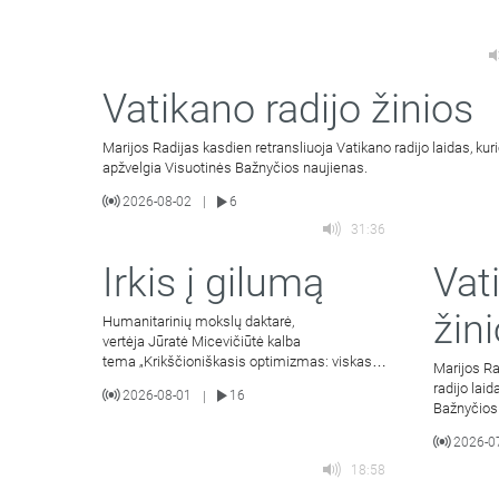
Vatikano radijo žinios
Marijos Radijas kasdien retransliuoja Vatikano radijo laidas, kur
apžvelgia Visuotinės Bažnyčios naujienas.
2026-08-02
6
|
31:36
Irkis į gilumą
Vat
žin
Humanitarinių mokslų daktarė,
vertėja Jūratė Micevičiūtė kalba
tema „Krikščioniškasis optimizmas: viskas
Marijos Ra
išeina į gera mylintiems Kristų“ (III dalis).
radijo lai
2026-08-01
16
|
Bažnyčios
2026-0
18:58