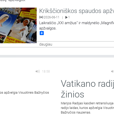
Krikščioniškos spaudos apž
2026-06-11
1
|
Laikraščio „XXI amžius“ ir maldynėlio „Magnifi
apžvalgos.
Share
6:19
daugiau
18:58
Vatikano radi
žinios
rios apžvelgia Visuotinės Bažnyčios
Marijos Radijas kasdien retransliuoja
radijo laidas, kurios apžvelgia Visuot
Bažnyčios naujienas.