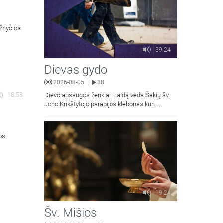
ažnyčios
39:24
Dievas gydo
2026-08-05
38
|
18:58
Dievo apsaugos ženklai. Laidą veda Šakių šv.
Jono Krikštytojo parapijos klebonas kun.
Antanas Matusevičius.
ios
19:24
Šv. Mišios