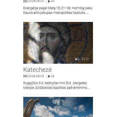
2026-08-05
30
|
Evangelija pagal Matą 15, 21–28. Homiliją sako
Kauno arkivyskupas metropolitas Kęstutis
Kėvalas.Transliacija iš Šiluvos Švč. Mergelės
Marijos Gimimo bazilikos.
35:31
Katechezė
2026-08-05
28
|
Rugpjūčio 5 d. bažnyčia mini Švč. Mergelės
Marijos (Didžiosios) bazilikos pašventinimo
metines - liaudiškai vadinamą Marijos
Snieginės švente. Šiluvos Švč. Mergelės