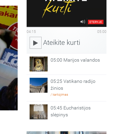
ETERYJE
04:15
05:00
Ateikite kurti
05:00 Marijos valandos
05:25 Vatikano radijo
žinios
/ kartojimas
05:45 Eucharistijos
slėpinys