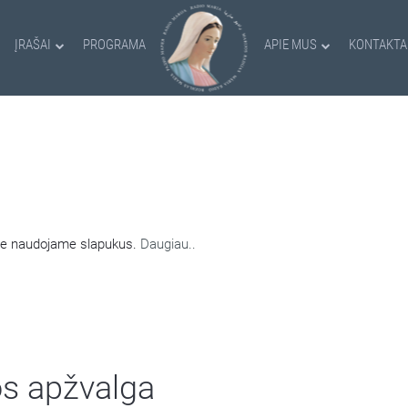
ĮRAŠAI
PROGRAMA
APIE MUS
KONTAKTA
AMI SLAPUKAI
nėje naudojame slapukus.
Daugiau..
os apžvalga