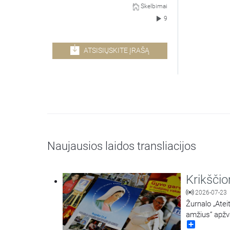
Skelbimai
9
ATSISIŲSKITE ĮRAŠĄ
Naujausios laidos transliacijos
Krikšči
2026-07-23
Žurnalo „Atei
amžius“ apžv
Share