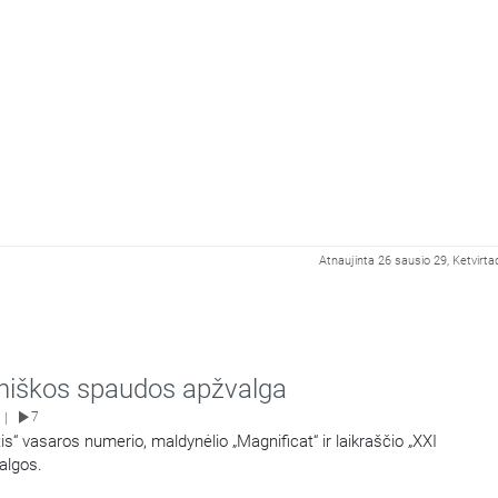
Atnaujinta 26 sausio 29, Ketvirta
oniškos spaudos apžvalga
7
|
tis“ vasaros numerio, maldynėlio „Magnificat“ ir laikraščio „XXI
algos.