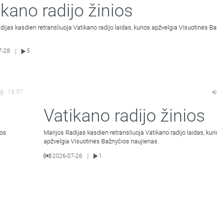
ikano radijo žinios
dijas kasdien retransliuoja Vatikano radijo laidas, kurios apžvelgia Visuotinės B
7-28
5
|
18:57
Vatikano radijo žinios
ios
Marijos Radijas kasdien retransliuoja Vatikano radijo laidas, kur
apžvelgia Visuotinės Bažnyčios naujienas.
2026-07-26
1
|