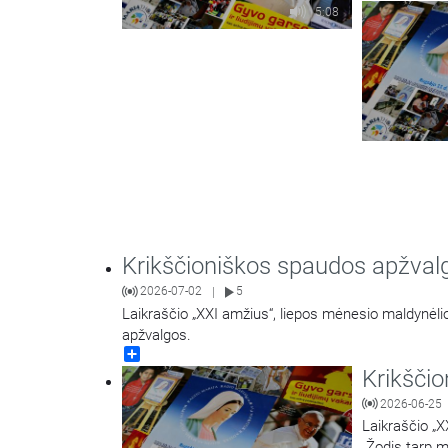
5:08
Krikščioniškos spaudos apžval
2026-07-02
5
|
Laikraščio „XXI amžius“, liepos mėnesio maldynėlio 
apžvalgos.
Share
Krikšči
2026-06-25
Laikraščio „X
„Žodis tarp 