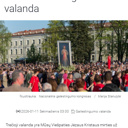
valanda
Nuotrauka:
/
Nacionalinis gailestingumo kongresas
Marija Stanulytė
2026-01-11 Sekmadienis 03:00
Gailestingumo valanda
Trečioji valanda yra Mūsų Viešpaties Jėzaus Kristaus mirties už