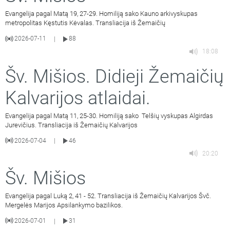
Evangelija pagal Matą 19, 27-29. Homiliją sako Kauno arkivyskupas
metropolitas Kęstutis Kėvalas. Transliacija iš Žemaičių
2026-07-11
88
|
18:08
Šv. Mišios. Didieji Žemaičių
Kalvarijos atlaidai.
Evangelija pagal Matą 11, 25-30. Homiliją sako Telšių vyskupas Algirdas
Jurevičius. Transliacija iš Žemaičių Kalvarijos
2026-07-04
46
|
20:20
Šv. Mišios
Evangelija pagal Luką 2, 41 - 52. Transliacija iš Žemaičių Kalvarijos Švč.
Mergelės Marijos Apsilankymo bazilikos.
2026-07-01
31
|