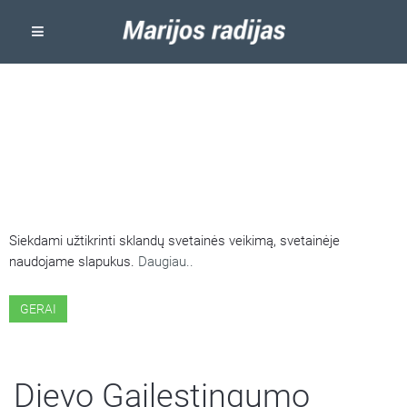
ŠIOJE SVETAINĖJE NAUDOJAMI
SLAPUKAI
Siekdami užtikrinti sklandų svetainės veikimą, svetainėje
naudojame slapukus.
Daugiau..
GERAI
Dievo Gailestingumo