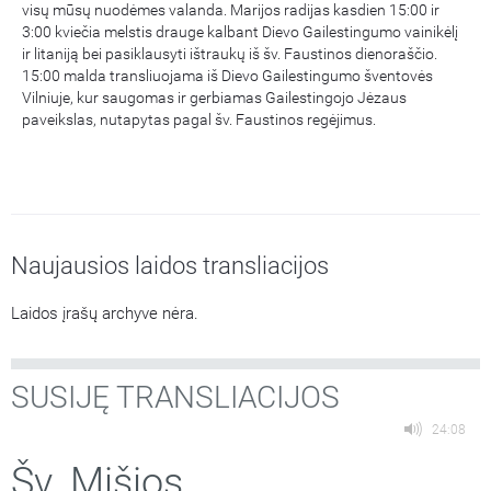
visų mūsų nuodėmes valanda. Marijos radijas kasdien 15:00 ir
3:00 kviečia melstis drauge kalbant Dievo Gailestingumo vainikėlį
ir litaniją bei pasiklausyti ištraukų iš šv. Faustinos dienoraščio.
15:00 malda transliuojama iš Dievo Gailestingumo šventovės
Vilniuje, kur saugomas ir gerbiamas Gailestingojo Jėzaus
paveikslas, nutapytas pagal šv. Faustinos regėjimus.
Naujausios laidos transliacijos
Laidos įrašų archyve nėra.
SUSIJĘ TRANSLIACIJOS
24:08
Šv. Mišios