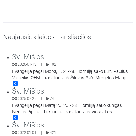
Naujausios laidos transliacijos
Šv. Mišios
2026-01-13
102
|
Evangelija pagal Morkų 1, 21-28. Homiliją sako kun. Paulius
Vaineikis OFM. Transliacija iš Šiluvos Švč. Mergelės Marijos
Share
Gimimo bazilikos.
Šv. Mišios
2025-07-25
74
|
Evangelija pagal Matą 20, 20 - 28. Homiliją sako kunigas
Nerijus Pipiras. Tiesioginė transliacija iš Viešpaties
Share
Apreiškimo Švč. Mergelei Marijai koplyčios Marijos radijuje
Šv. Mišios
Kaune.
2022-01-01
421
|