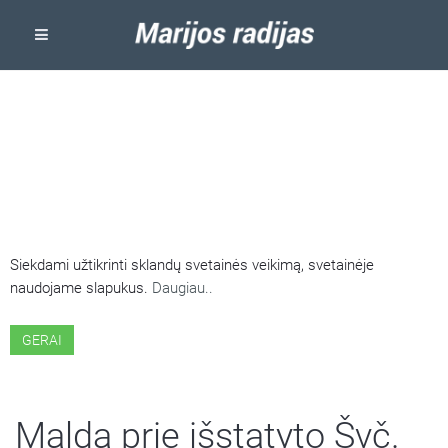
ŠIOJE SVETAINĖJE NAUDOJAMI
SLAPUKAI
Siekdami užtikrinti sklandų svetainės veikimą, svetainėje
naudojame slapukus.
Daugiau..
GERAI
Malda prie išstatyto Švč.