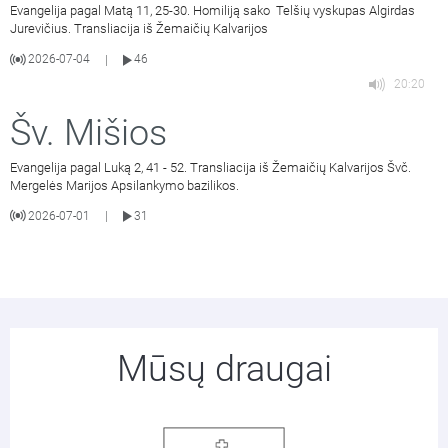
Evangelija pagal Matą 11, 25-30. Homiliją sako Telšių vyskupas Algirdas
Jurevičius. Transliacija iš Žemaičių Kalvarijos
2026-07-04
46
|
20:20
Šv. Mišios
Evangelija pagal Luką 2, 41 - 52. Transliacija iš Žemaičių Kalvarijos Švč.
Mergelės Marijos Apsilankymo bazilikos.
2026-07-01
31
|
Mūsų draugai