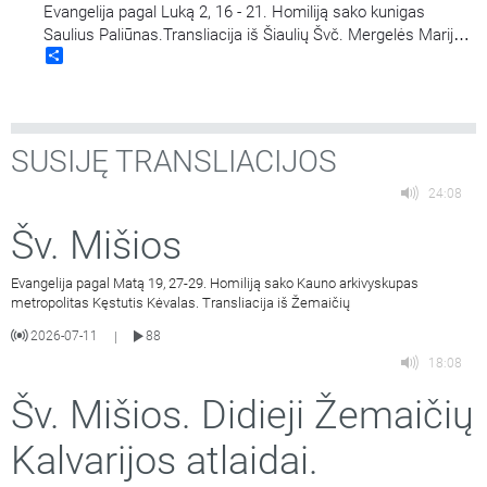
Evangelija pagal Luką 2, 16 - 21. Homiliją sako kunigas
Saulius Paliūnas.Transliacija iš Šiaulių Švč. Mergelės Marijos
Share
Nekaltojo Prasidėjimo bažnyčios.
SUSIJĘ TRANSLIACIJOS
24:08
Šv. Mišios
Evangelija pagal Matą 19, 27-29. Homiliją sako Kauno arkivyskupas
metropolitas Kęstutis Kėvalas. Transliacija iš Žemaičių
2026-07-11
88
|
18:08
Šv. Mišios. Didieji Žemaičių
Kalvarijos atlaidai.