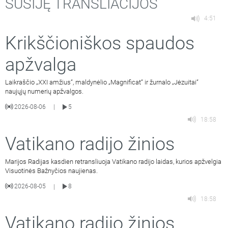
SUSIJĘ TRANSLIACIJOS
4:51
Krikščioniškos spaudos
apžvalga
Laikraščio „XXI amžius“, maldynėlio „Magnificat“ ir žurnalo „Jėzuitai“
naujųjų numerių apžvalgos.
2026-08-06
5
|
18:58
Vatikano radijo žinios
Marijos Radijas kasdien retransliuoja Vatikano radijo laidas, kurios apžvelgia
Visuotinės Bažnyčios naujienas.
2026-08-05
8
|
18:58
Vatikano radijo žinios