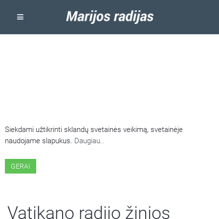
ŠIOJE SVETAINĖJE NAUDOJAMI
SLAPUKAI
Siekdami užtikrinti sklandų svetainės veikimą, svetainėje
naudojame slapukus.
Daugiau..
GERAI
Vatikano radijo žinios