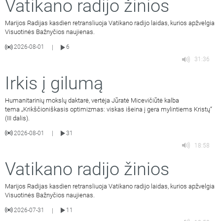
Vatikano radijo žinios
Marijos Radijas kasdien retransliuoja Vatikano radijo laidas, kurios apžvelgia
Visuotinės Bažnyčios naujienas.
2026-08-01
6
|
31:36
Irkis į gilumą
Humanitarinių mokslų daktarė, vertėja Jūratė Micevičiūtė kalba
tema „Krikščioniškasis optimizmas: viskas išeina į gera mylintiems Kristų“
(III dalis).
2026-08-01
31
|
18:58
Vatikano radijo žinios
Marijos Radijas kasdien retransliuoja Vatikano radijo laidas, kurios apžvelgia
Visuotinės Bažnyčios naujienas.
2026-07-31
11
|