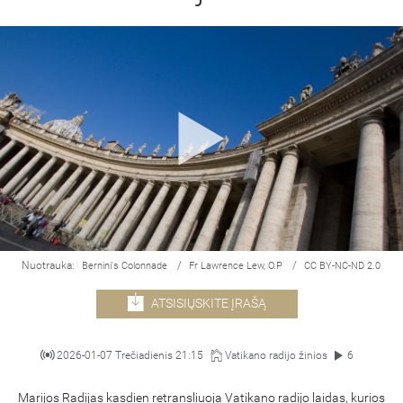
Nuotrauka:
/
/
Bernini's Colonnade
Fr Lawrence Lew, O.P
CC BY-NC-ND 2.0
ATSISIŲSKITE ĮRAŠĄ
2026-01-07 Trečiadienis 21:15
Vatikano radijo žinios
6
Marijos Radijas kasdien retransliuoja Vatikano radijo laidas, kurios