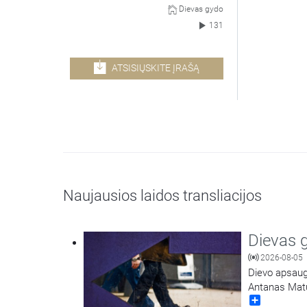
Dievas gydo
131
ATSISIŲSKITE ĮRAŠĄ
Naujausios laidos transliacijos
Dievas 
2026-08-05
Dievo apsaugo
Antanas Mat
Share