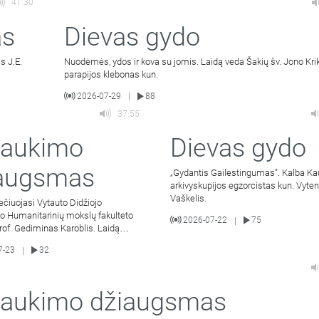
41:30
as
Dievas gydo
s J.E.
Nuodėmės, ydos ir kova su jomis. Laidą veda Šakių šv. Jono Kri
parapijos klebonas kun.
2026-07-29
88
|
37:55
šaukimo
Dievas gydo
augsmas
„Gydantis Gailestingumas”. Kalba K
arkivyskupijos egzorcistas kun. Vyten
Vaškelis.
ečiuojasi Vytauto Didžiojo
to Humanitarinių mokslų fakulteto
2026-07-22
75
|
of. Gediminas Karoblis. Laidą
uvos sveikatos mokslų
7-23
32
|
aukimo džiaugsmas