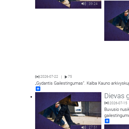
39:24
2026-07-22
75
|
„Gydantis Gailestingumas”. Kalba Kauno arkivyskup
Share
Dievas 
2026-07-15
Buvusio nusik
gailestingum
Share
27:51