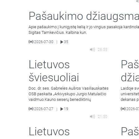
Pašaukimo džiaugsm
Apie pašaukimo į kunigystę kelią ir jo vingius pasakoja kardinola
Sigitas Tamkevičius. Kalbina kun.
2026-07-30
35
|
26:55
Lietuvos
Pa
šviesuoliai
dži
Doc. dr. ses. Gabrielės Aušros Vasiliauskaitės
Laidoje sv
OSB paskaita „Arkivyskupo Jurgio Matulaičio
universite
vaidmuo Kauno seserų benediktinių
dekanas pr
veda Liet
2026-07-27
19
2026-0
|
21:50
Lietuvos
Paš