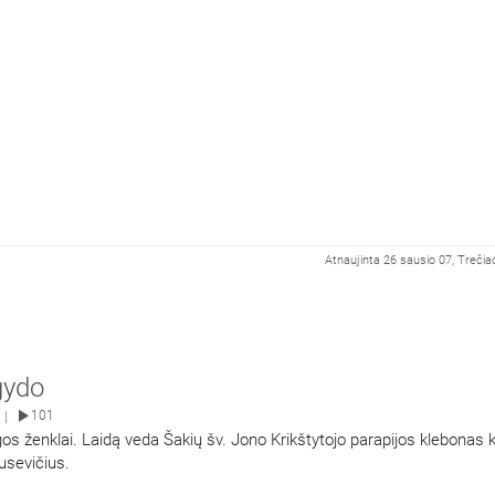
Atnaujinta 26 sausio 07, Trečia
gydo
101
|
s ženklai. Laidą veda Šakių šv. Jono Krikštytojo parapijos klebonas 
usevičius.