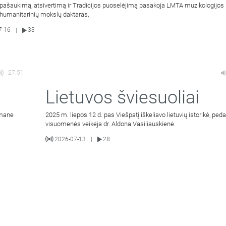
pašaukimą, atsivertimą ir Tradicijos puoselėjimą pasakoja LMTA muzikologijos
 humanitarinių mokslų daktaras,
7-16
33
|
27:51
Lietuvos šviesuoliai
 mane
2025 m. liepos 12 d. pas Viešpatį iškeliavo lietuvių istorikė, ped
visuomenės veikėja dr. Aldona Vasiliauskienė.
2026-07-13
28
|