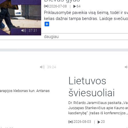
2026-07-08
64
|
Priklausomybė paveikia visą šeimą, todėl ir s
kelias dažnai tampa bendras. Laidoje svečiu
Share
narys ir jo žmona, Al-Anon narė, kurie dalysis
patirtimi, kaip keitėsi jų gyvenimas, santykiai i
37:31
požiūris, kai sveikti pradėjo ne vienas žmogus
daugiau
šeima.
39:24
Lietuvos
šviesuoliai
parapijos klebonas kun. Antanas
Dr. Ričardo Jaramičiaus paskaita „Va
Juozapas Stankevičius apie Kauno ar
kasdienybę“. Įrašas iš konferencijos 
2026-08-03
20
|