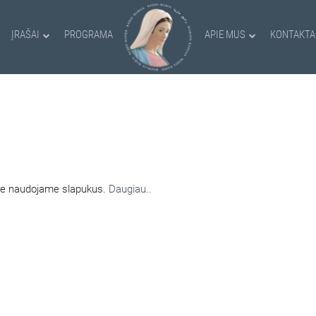
ĮRAŠAI
PROGRAMA
APIE MUS
KONTAKTA
AMI SLAPUKAI
nėje naudojame slapukus.
Daugiau..