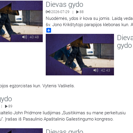
Dievas gydo
2026-07-29
88
|
Nuodėmės, ydos ir kova su jomis. Laidą veda
šv. Jono Krikštytojo parapijos klebonas kun.
Share
Matusevičius.
Diev
40:48
gydo
42:43
ijos egzorcistas kun. Vytenis Vaškelis.
gydo
89
|
altėlio John Pridmore liudijimas „Susitikimas su mane perkeitusiu
u“. Įrašas iš Pasaulinio Apaštalinio Gailestingumo kongreso.
Dievas gydo