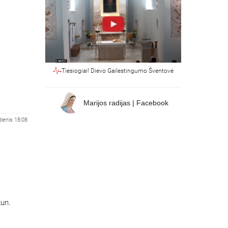
Tiesiogiai! Dievo Gailestingumo Šventovė
Marijos radijas | Facebook
dienis 18:08
kun.