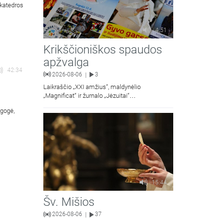
 katedros
4:51
Krikščioniškos spaudos
apžvalga
42:34
2026-08-06
3
|
Laikraščio „XXI amžius“, maldynėlio
„Magnificat“ ir žurnalo „Jėzuitai“
naujųjų numerių apžvalgos.
agogė,
15:44
Šv. Mišios
2026-08-06
37
|