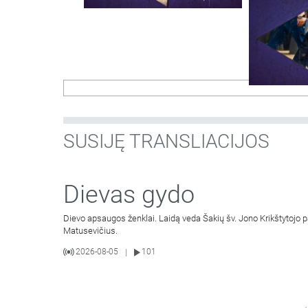
SUSIJĘ TRANSLIACIJOS
Dievas gydo
Dievo apsaugos ženklai. Laidą veda Šakių šv. Jono Krikštytojo 
Matusevičius.
2026-08-05
101
|