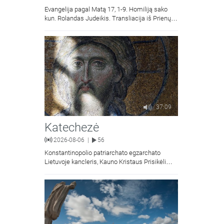
Evangelija pagal Matą 17, 1-9. Homiliją sako
kun. Rolandas Judeikis. Transliacija iš Prienų
Kristaus Apsireiškimo bažnyčios.
37:09
Katechezė
2026-08-06
56
|
Konstantinopolio patriarchato egzarchato
Lietuvoje kancleris, Kauno Kristaus Prisikėlimo
krikščionių ortodoksų parapijos klebonas
kunigas Vitalijus Mockus pasakoja apie
Kristaus Atsimainymo šventę.