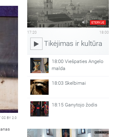
ETERYJE
17:20
18:00
Tikėjimas ir kultūra
18:00 Viešpaties Angelo
malda
18:03 Skelbimai
18:15 Ganytojo žodis
/
CC BY 2.0
ntanas