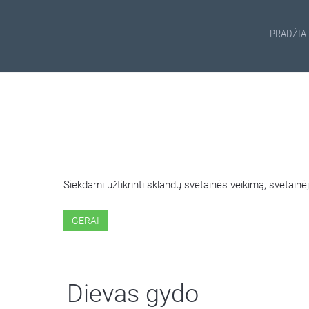
PRADŽIA
ŠIOJE SVETAINĖJE NAUDOJ
Siekdami užtikrinti sklandų svetainės veikimą, svetai
GERAI
Dievas gydo