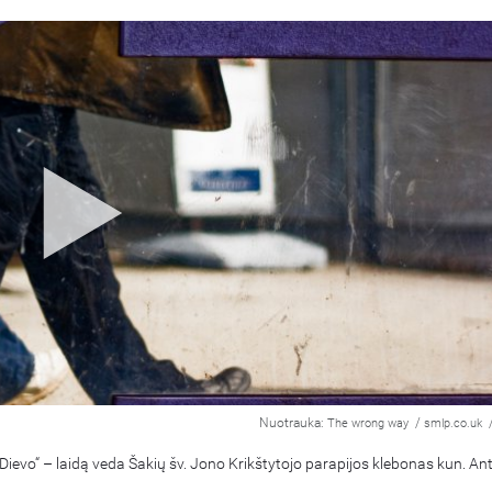
Nuotrauka:
/
The wrong way
smlp.co.uk
Dievo“ – laidą veda Šakių šv. Jono Krikštytojo parapijos klebonas kun. A