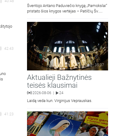
40:48
Šventojo Antano Paduviečio knygą „Pamokslai“
pristato šios knygos vertėjas – Patilčių Šv.
Petro Išvadavimo parapijos klebonas, kun.
moralinės teologijos dr. Algirdas Petras
kštytojo
42:43
35:37
auno
Aktualieji Bažnytinės
is
teisės klausimai
2026-08-06
24
|
Laidą veda kun. Virginijus Veprauskas.
41:23