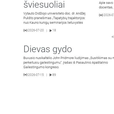
šviesuoliai
Apie savo 
docentas,
Vytauto Didžiojo universiteto doc. dr. Andžėj
2026-0
Pukšto pranešimas „Tapatybių trajaktorijos:
nuo Kauno kunigų seminarijos lietuvystės
2026-07-20
18
|
Dievas gydo
Buvusio nusikaltėlio John Pridmore liudijimas „Susitikimas su
perkeitusiu gailestingumu“. Įrašas iš Pasaulinio Apaštalinio
Gailestingumo kongreso.
2026-07-15
89
|