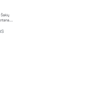
 Šakių
 Antanas
as