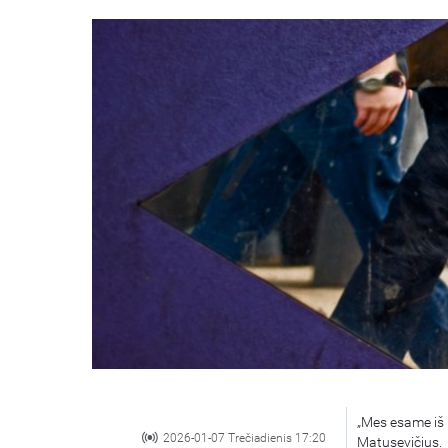
„Mes esame iš 
2026-01-07 Trečiadienis 17:20
Matusevičius.