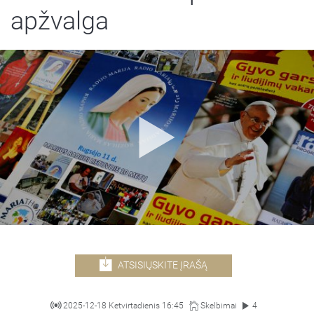
apžvalga
ATSISIŲSKITE ĮRAŠĄ
2025-12-18 Ketvirtadienis 16:45
Skelbimai
4