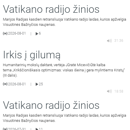
Vatikano radijo žinios
Marijos Radijas kasdien retransliuoja Vatikano radijo laidas, kurios apžvelgia
Visuotinės Bažnyčios naujienas.
2026-08-01
6
|
31:36
Irkis į gilumą
Humanitarinių mokslų daktarė, vertėja Jūratė Micevičiūtė kalba
tema „Krikščioniškasis optimizmas: viskas išeina į gera mylintiems Kristų“
(III dalis).
2026-08-01
25
|
18:58
Vatikano radijo žinios
Marijos Radijas kasdien retransliuoja Vatikano radijo laidas, kurios apžvelgia
Visuotinės Bažnyčios naujienas.
2026-07-31
11
|