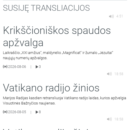
SUSIJĘ TRANSLIACIJOS
4:51
Krikščioniškos spaudos
apžvalga
Laikraščio „XXI amžius“, maldynėlio „Magnificat“ ir žurnalo „Jėzuitai“
naujųjų numerių apžvalgos.
2026-08-06
3
|
18:58
Vatikano radijo žinios
Marijos Radijas kasdien retransliuoja Vatikano radijo laidas, kurios apžvelgia
Visuotinės Bažnyčios naujienas.
2026-08-05
8
|
18:58