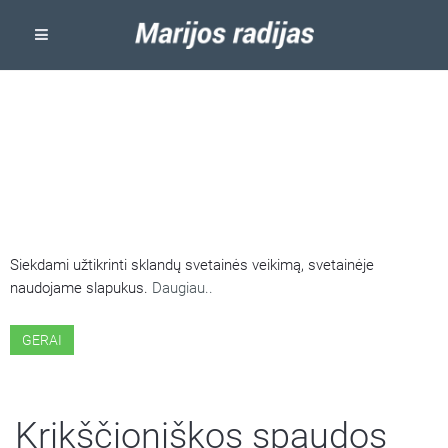
ŠIOJE SVETAINĖJE NAUDOJAMI
SLAPUKAI
Siekdami užtikrinti sklandų svetainės veikimą, svetainėje
naudojame slapukus.
Daugiau..
GERAI
Krikščioniškos spaudos