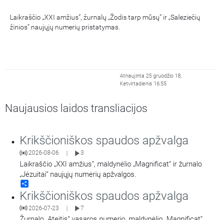
Laikraščio „XXI amžius“, žurnalų „Žodis tarp mūsų“ ir „Saleziečių
žinios“ naujųjų numerių pristatymas.
Atnaujinta 25 gruodžio 18,
Ketvirtadienis 16:55
Naujausios laidos transliacijos
Krikščioniškos spaudos apžvalga
2026-08-06
3
|
Laikraščio „XXI amžius“, maldynėlio „Magnificat“ ir žurnalo
„Jėzuitai“ naujųjų numerių apžvalgos.
Share
Krikščioniškos spaudos apžvalga
2026-07-23
7
|
Žurnalo „Ateitis“ vasaros numerio, maldynėlio „Magnificat“