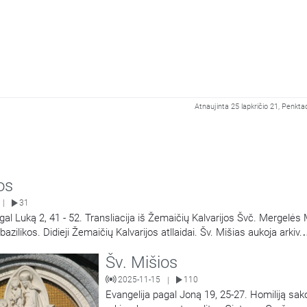
Atnaujinta 25 lapkričio 21, Penkta
os
31
|
gal Luką 2, 41 - 52. Transliacija iš Žemaičių Kalvarijos Švč. Mergelės 
zilikos. Didieji Žemaičių Kalvarijos atllaidai. Šv. Mišias aukoja arkiv.
Georg Gänswein, vysk. Jonas Ivanauskas.
Šv. Mišios
2025-11-15
110
|
Evangelija pagal Joną 19, 25-27. Homiliją sak