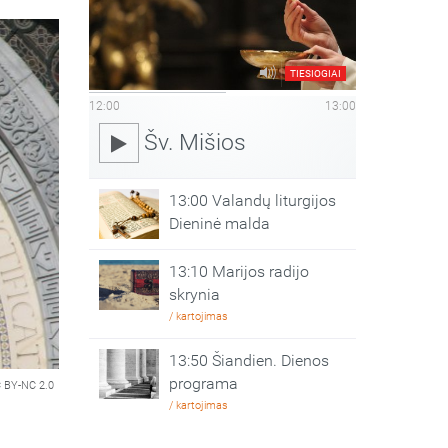
TIESIOGIAI
12:00
13:00
Šv. Mišios
13:00 Valandų liturgijos
Dieninė malda
13:10 Marijos radijo
skrynia
/ kartojimas
13:50 Šiandien. Dienos
programa
 BY-NC 2.0
/ kartojimas