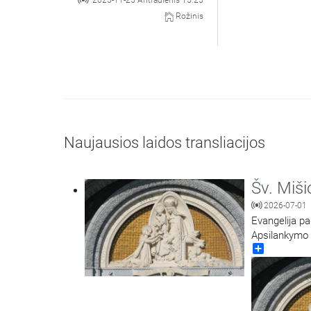
2025-11-25 Antradienis 15:25
Rožinis
Naujausios laidos transliacijos
Šv. Miši
2026-07-01
Evangelija pa
Apsilankymo ba
Share
20:20