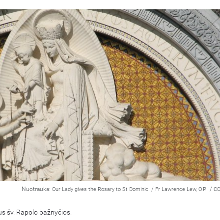
Nuotrauka:
/
/
Our Lady gives the Rosary to St Dominic
Fr Lawrence Lew, O.P.
CC
aus šv. Rapolo bažnyčios.