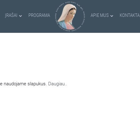
ĮRAŠAI
PROGRAMA
APIE MUS
KONTAKTA
AMI SLAPUKAI
nėje naudojame slapukus.
Daugiau..