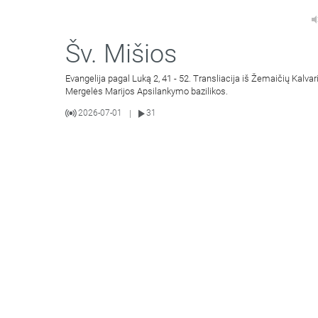
Šv. Mišios
Evangelija pagal Luką 2, 41 - 52. Transliacija iš Žemaičių Kalvar
Mergelės Marijos Apsilankymo bazilikos.
2026-07-01
31
|