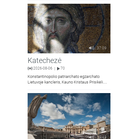
37:09
Katechezė
2026-08-06
70
|
Konstantinopolio patriarchato egzarchato
Lietuvoje kancleris, Kauno Kristaus Prisikėlimo
krikščionių ortodoksų parapijos klebonas
kunigas Vitalijus Mockus pasakoja apie
Kristaus Atsimainymo šventę.
35:43