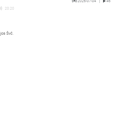
2026-07-04
46
|
20:20
ijos Švč.