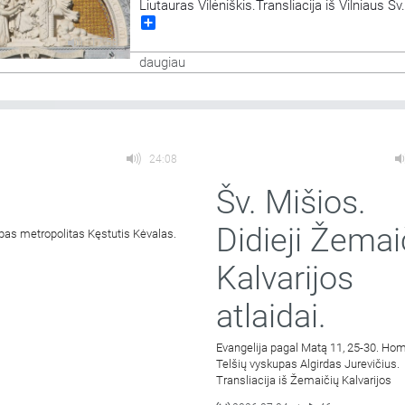
Liutauras Vilėniškis.Transliacija iš Vilniaus Š
Share
bažnyčios. Aušros Vartų Švč. Mergelės Marij
Gailestingumo Motinos atlaidai.
17:58
daugiau
24:08
Šv. Mišios.
Didieji Žemai
pas metropolitas Kęstutis Kėvalas.
Kalvarijos
atlaidai.
Evangelija pagal Matą 11, 25-30. Hom
Telšių vyskupas Algirdas Jurevičius.
Transliacija iš Žemaičių Kalvarijos