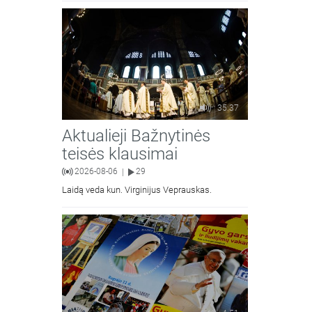
moralinės teologijos dr. Algirdas Petras
35:37
Aktualieji Bažnytinės
teisės klausimai
2026-08-06
29
|
Laidą veda kun. Virginijus Veprauskas.