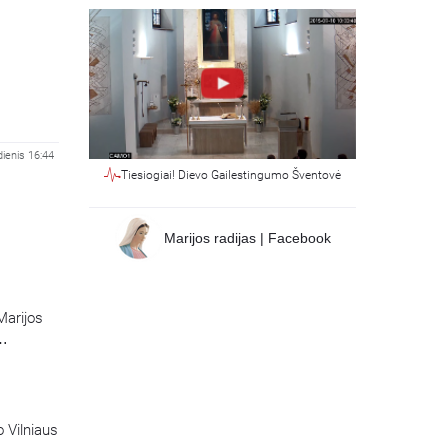
dienis 16:44
Tiesiogiai! Dievo Gailestingumo Šventovė
Marijos radijas | Facebook
Marijos
o Vilniaus