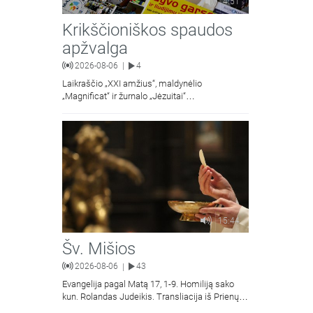
4:51
Krikščioniškos spaudos
apžvalga
2026-08-06
4
|
Laikraščio „XXI amžius“, maldynėlio
„Magnificat“ ir žurnalo „Jėzuitai“
naujųjų numerių apžvalgos.
15:44
Šv. Mišios
2026-08-06
43
|
Evangelija pagal Matą 17, 1-9. Homiliją sako
kun. Rolandas Judeikis. Transliacija iš Prienų
Kristaus Apsireiškimo bažnyčios.