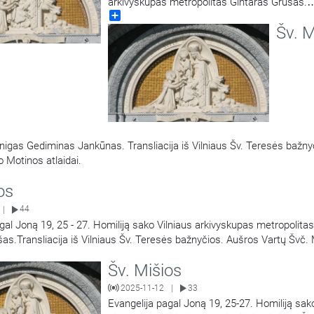
arkivyskupas metropolitas Gintaras Grušas.
Share
Transliacija iš Vilniaus Šv. Teresės bažnyčios
Šv. M
Vartų Švč. Mergelės Marijos Gailestingumo 
18:21
atlaidai.
27:05
unigas Gediminas Jankūnas. Transliacija iš Vilniaus Šv. Teresės bažny
 Motinos atlaidai.
os
44
|
gal Joną 19, 25 - 27. Homiliją sako Vilniaus arkivyskupas metropolitas
as.Transliacija iš Vilniaus Šv. Teresės bažnyčios. Aušros Vartų Švč.
estingumo Motinos atlaidai.
Šv. Mišios
2025-11-12
33
|
Evangelija pagal Joną 19, 25-27. Homiliją sak