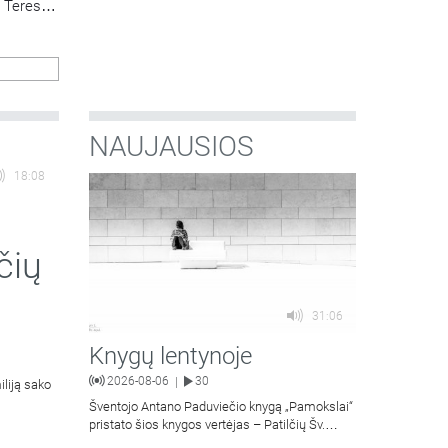
v. Teresės
os
NAUJAUSIOS
18:08
čių
31:06
Knygų lentynoje
2026-08-06
30
|
iliją sako
Šventojo Antano Paduviečio knygą „Pamokslai“
pristato šios knygos vertėjas – Patilčių Šv.
Petro Išvadavimo parapijos klebonas, kun.