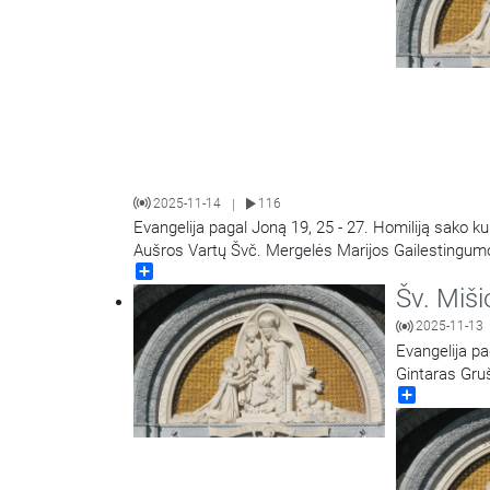
2025-11-14
116
|
Evangelija pagal Joną 19, 25 - 27. Homiliją sako k
Aušros Vartų Švč. Mergelės Marijos Gailestingumo
Share
Šv. Miši
2025-11-13
Evangelija pa
Gintaras Gruš
Share
Marijos Gail
16:02