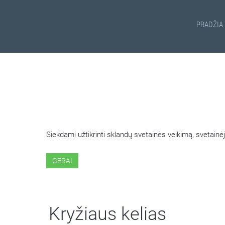
PRADŽIA
ŠIOJE SVETAINĖJE NAUDOJ
Siekdami užtikrinti sklandų svetainės veikimą, svetai
GERAI
Kryžiaus kelias