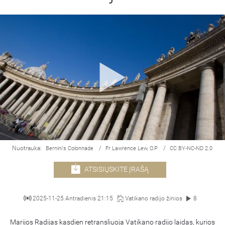
Nuotrauka:
/
/
Bernini's Colonnade
Fr Lawrence Lew, O.P
CC BY-NC-ND 2.0
ATSISIŲSKITE ĮRAŠĄ
2025-11-25 Antradienis 21:15
Vatikano radijo žinios
8
Marijos Radijas kasdien retransliuoja Vatikano radijo laidas, kurios