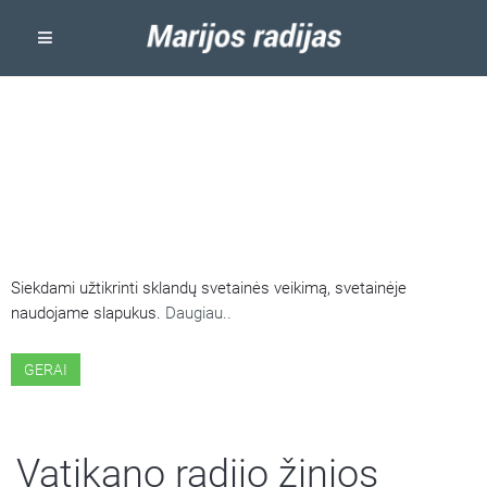
ŠIOJE SVETAINĖJE NAUDOJAMI
SLAPUKAI
Siekdami užtikrinti sklandų svetainės veikimą, svetainėje
naudojame slapukus.
Daugiau..
GERAI
Vatikano radijo žinios