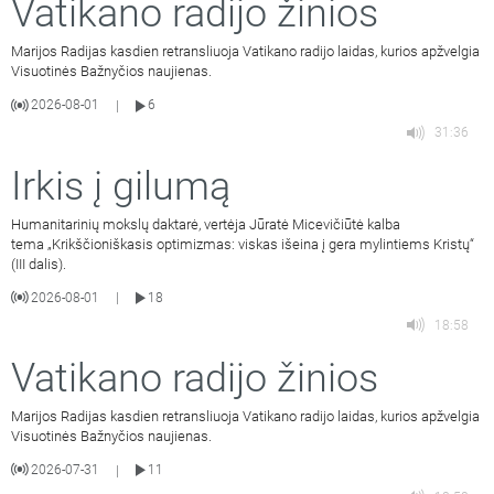
Vatikano radijo žinios
Marijos Radijas kasdien retransliuoja Vatikano radijo laidas, kurios apžvelgia
Visuotinės Bažnyčios naujienas.
2026-08-01
6
|
31:36
Irkis į gilumą
Humanitarinių mokslų daktarė, vertėja Jūratė Micevičiūtė kalba
tema „Krikščioniškasis optimizmas: viskas išeina į gera mylintiems Kristų“
(III dalis).
2026-08-01
18
|
18:58
Vatikano radijo žinios
Marijos Radijas kasdien retransliuoja Vatikano radijo laidas, kurios apžvelgia
Visuotinės Bažnyčios naujienas.
2026-07-31
11
|