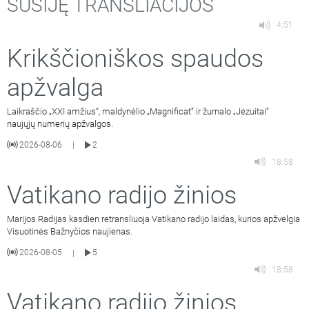
SUSIJĘ TRANSLIACIJOS
4:51
Krikščioniškos spaudos
apžvalga
Laikraščio „XXI amžius“, maldynėlio „Magnificat“ ir žurnalo „Jėzuitai“
naujųjų numerių apžvalgos.
2026-08-06
2
|
18:58
Vatikano radijo žinios
Marijos Radijas kasdien retransliuoja Vatikano radijo laidas, kurios apžvelgia
Visuotinės Bažnyčios naujienas.
2026-08-05
5
|
18:58
Vatikano radijo žinios