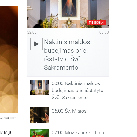
TIESIOGIAI
22:00
00:00
Naktinis maldos
budėjimas prie
išstatyto Švč.
Sakramento
00:00 Naktinis maldos
budėjimas prie išstatyto
Švč. Sakramento
06:00 Šv. Mišios
Canva.com
Marijai
07:00 Muzika ir skaitiniai