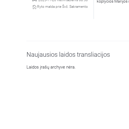
2025-11-20 Ketvirtadienis 08:50
koplyčios Marijos 
Ryto malda prie Švč. Sakramento
Naujausios laidos transliacijos
Laidos įrašų archyve nėra.