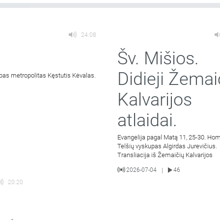
24:08
Šv. Mišios.
Didieji Žemai
pas metropolitas Kęstutis Kėvalas.
Kalvarijos
atlaidai.
Evangelija pagal Matą 11, 25-30. Hom
Telšių vyskupas Algirdas Jurevičius.
Transliacija iš Žemaičių Kalvarijos
2026-07-04
46
|
20:20