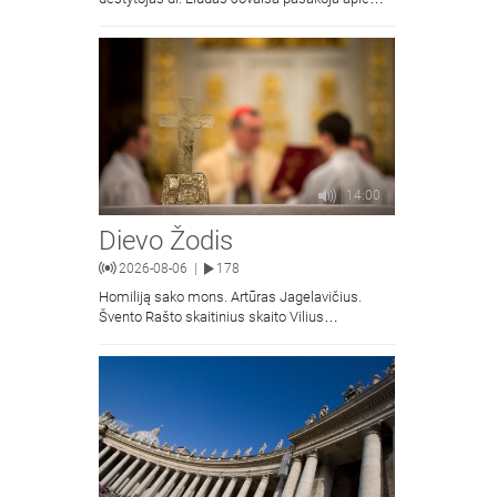
vyskupą Motiejų Valančių. Kalbina Žygimantas
Jacevičius.
14:00
Dievo Žodis
2026-08-06
178
|
Homiliją sako mons. Artūras Jagelavičius.
Švento Rašto skaitinius skaito Vilius
Kaminskas.