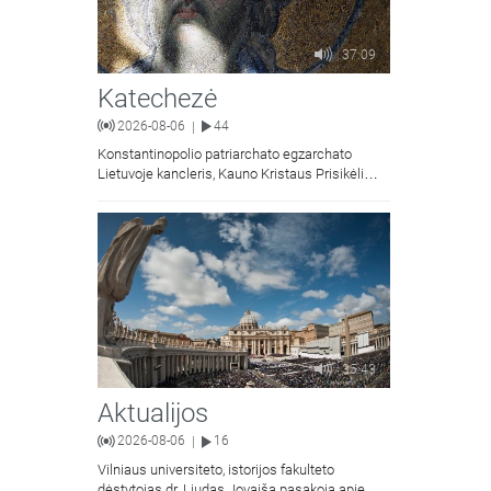
37:09
Katechezė
2026-08-06
44
|
Konstantinopolio patriarchato egzarchato
Lietuvoje kancleris, Kauno Kristaus Prisikėlimo
krikščionių ortodoksų parapijos klebonas
kunigas Vitalijus Mockus pasakoja apie
Kristaus Atsimainymo šventę.
35:43
Aktualijos
2026-08-06
16
|
Vilniaus universiteto, istorijos fakulteto
dėstytojas dr. Liudas Jovaiša pasakoja apie