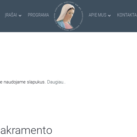
ĮRAŠAI
PROGRAMA
APIE MUS
KONTAKTA
AMI SLAPUKAI
nėje naudojame slapukus.
Daugiau..
 Sakramento