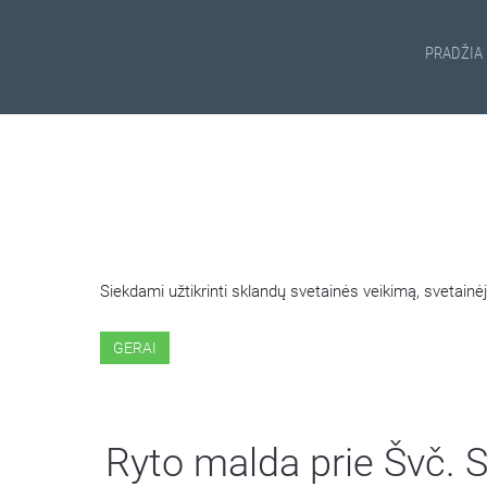
PRADŽIA
ŠIOJE SVETAINĖJE NAUDOJ
Siekdami užtikrinti sklandų svetainės veikimą, svetai
GERAI
Ryto malda prie Švč.