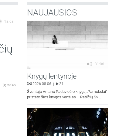
NAUJAUSIOS
18:08
čių
31:06
Knygų lentynoje
2026-08-06
21
|
iliją sako
Šventojo Antano Paduviečio knygą „Pamokslai“
pristato šios knygos vertėjas – Patilčių Šv.
Petro Išvadavimo parapijos klebonas, kun.
moralinės teologijos dr. Algirdas Petras