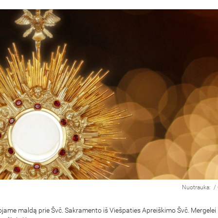
Nuotrauka:
/
uojame maldą prie Švč. Sakramento iš Viešpaties Apreiškimo Švč. Mergelei 