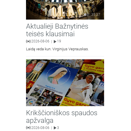
35:37
Aktualieji Bažnytinės
teisės klausimai
2026-08-06
19
|
Laidą veda kun. Virginijus Veprauskas.
4:51
Krikščioniškos spaudos
apžvalga
2026-08-06
3
|