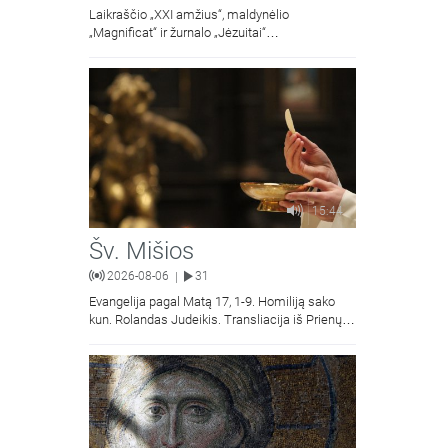
Laikraščio „XXI amžius“, maldynėlio
„Magnificat“ ir žurnalo „Jėzuitai“
naujųjų numerių apžvalgos.
15:44
Šv. Mišios
2026-08-06
31
|
Evangelija pagal Matą 17, 1-9. Homiliją sako
kun. Rolandas Judeikis. Transliacija iš Prienų
Kristaus Apsireiškimo bažnyčios.