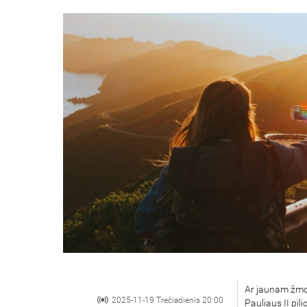
Ar jaunam žmog
2025-11-19 Trečiadienis 20:00
Pauliaus II pi