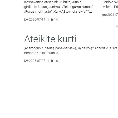
Kassavaitinė ateitininkų rubrika, kurioje
Laidoje sv
girdėsite laidas jaunimui: „Teisingumo kursas“
Mileris. Pr
„Focus mokinystė“ „Ką MĄSto moksleiviai?“
2026-0
„Apie
2026-07-14
14
|
Ateikite kurti
,Ar žmogus turi teisę pasakyti viską, ką galvoją? Ar žodžio laisvė 
neribota? Ir kas nutinka,
2026-07-07
16
|