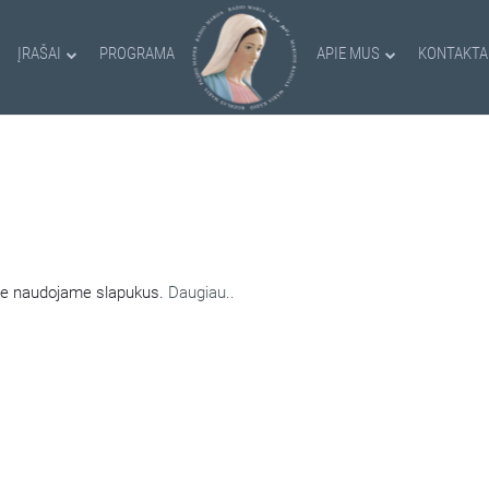
ĮRAŠAI
PROGRAMA
APIE MUS
KONTAKTA
AMI SLAPUKAI
nėje naudojame slapukus.
Daugiau..