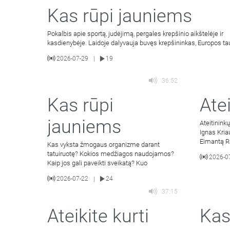
Kas rūpi jauniems
Pokalbis apie sportą, judėjimą, pergales krepšinio aikštelėje ir
kasdienybėje. Laidoje dalyvauja buvęs krepšininkas, Europos ta
2026-07-29
19
|
36:52
Kas rūpi
Atei
jauniems
Ateitinink
Ignas Kria
Eimantą Ra
Kas vyksta žmogaus organizme darant
tyrimą.
tatuiruotę? Kokios medžiagos naudojamos?
2026-0
Kaip jos gali paveikti sveikatą? Kuo
2026-07-22
24
|
37:15
Ateikite kurti
Kas