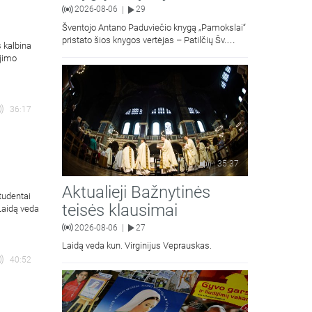
2026-08-06
29
|
Šventojo Antano Paduviečio knygą „Pamokslai“
pristato šios knygos vertėjas – Patilčių Šv.
s kalbina
Petro Išvadavimo parapijos klebonas, kun.
ėjimo
moralinės teologijos dr. Algirdas Petras
36:17
35:37
Aktualieji Bažnytinės
tudentai
teisės klausimai
 Laidą veda
2026-08-06
27
|
Laidą veda kun. Virginijus Veprauskas.
40:52