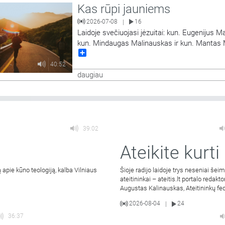
Kas rūpi jauniems
2026-07-08
16
|
Laidoje svečiuojasi jėzuitai: kun. Eugenijus M
kun. Mindaugas Malinauskas ir kun. Mantas M
Share
Pristato „Magis“ projektą ir kalbasi apie jaunys
viltį.
40:52
daugiau
39:02
Ateikite kurti
 apie kūno teologiją, kalba Vilniaus
Šioje radijo laidoje trys neseniai šei
ateitininkai – ateitis.lt portalo redakto
Augustas Kalinauskas, Ateitininkų fe
2026-08-04
24
|
36:37