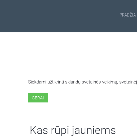
PRADŽIA
ŠIOJE SVETAINĖJE NAUDOJ
Siekdami užtikrinti sklandų svetainės veikimą, svetai
GERAI
Kas rūpi jauniems