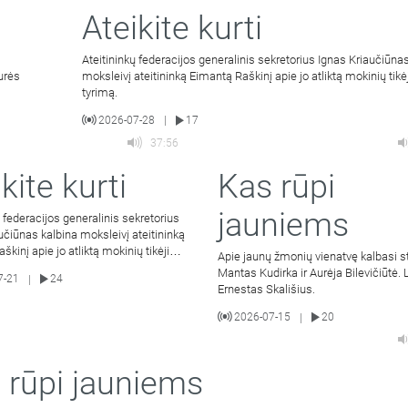
Ateikite kurti
Ateitininkų federacijos generalinis sekretorius Ignas Kriaučiūna
urės
moksleivį ateitininką Eimantą Raškinį apie jo atliktą mokinių tik
tyrimą.
2026-07-28
17
|
37:56
kite kurti
Kas rūpi
jauniems
ų federacijos generalinis sekretorius
učiūnas kalbina moksleivį ateitininką
škinį apie jo atliktą mokinių tikėjimo
Apie jaunų žmonių vienatvę kalbasi s
Mantas Kudirka ir Aurėja Bilevičiūtė.
7-21
24
|
Ernestas Skališius.
2026-07-15
20
|
 rūpi jauniems