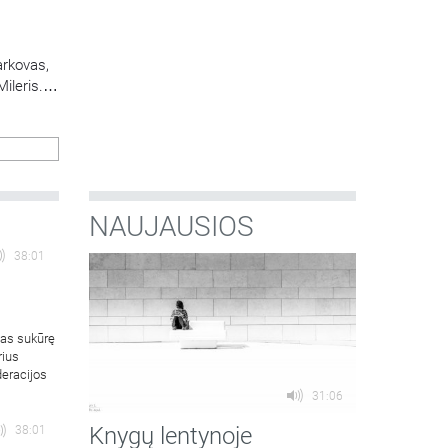
arkovas,
ileris.
tę ir
NAUJAUSIOS
38:01
mas sukūrę
rius
deracijos
31:06
Knygų lentynoje
38:01