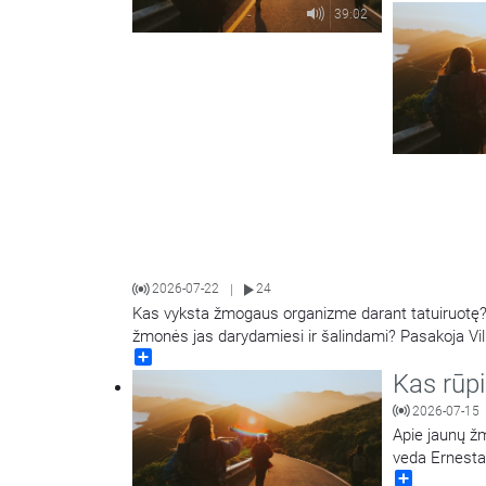
39:02
2026-07-22
24
|
Kas vyksta žmogaus organizme darant tatuiruotę? 
žmonės jas darydamiesi ir šalindami? Pasakoja Vil
Share
dermatovenerologas dr. Tadas Raudonis. Kalbina 
Kas rūp
2026-07-15
Apie jaunų žm
veda Ernesta
Share