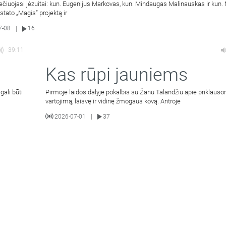
ečiuojasi jėzuitai: kun. Eugenijus Markovas, kun. Mindaugas Malinauskas ir kun
istato „Magis“ projektą ir
7-08
16
|
39:11
Kas rūpi jauniems
gali būti
Pirmoje laidos dalyje pokalbis su Žanu Talandžiu apie priklaus
vartojimą, laisvę ir vidinę žmogaus kovą. Antroje
2026-07-01
37
|