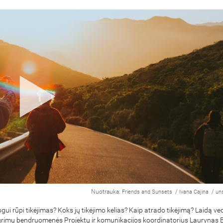
Nuotrauka:
/
/
Friends and Sunsets
Ivana Cajina
un
ui rūpi tikėjimas? Koks jų tikėjimo kelias? Kaip atrado tikėjimą? Laidą v
ligrimų bendruomenės Projektų ir komunikacijos koordinatorius Laurynas 