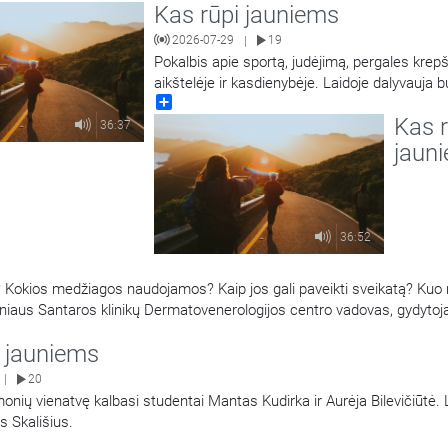
Kas rūpi jauniems
2026-07-29
19
|
Pokalbis apie sportą, judėjimą, pergales krepš
aikštelėje ir kasdienybėje. Laidoje dalyvauja 
Share
krepšininkas, Europos taurės laimėtojas, tris 
Kas r
LKL čempionas, tris kartus LKL oro karalius,
36:37
krepšinio treneris Darius Sirtautas. Laidą ve
jaun
Tamulis. Antroje laidos dalyje tais pačiais kl
kalbinamas jaunimas
…
36:52
Kokios medžiagos naudojamos? Kaip jos gali paveikti sveikatą? Kuo r
niaus Santaros klinikų Dermatovenerologijos centro vadovas, gydytoj
Regina Statkuvienė.
i jauniems
20
|
onių vienatvę kalbasi studentai Mantas Kudirka ir Aurėja Bilevičiūtė. 
s Skališius.