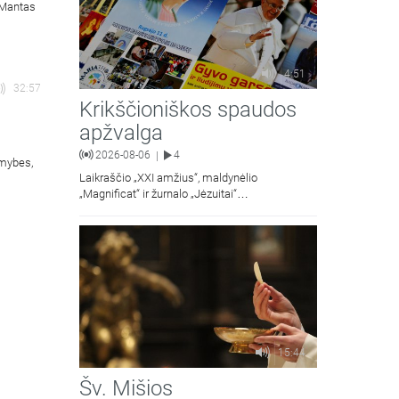
. Mantas
4:51
32:57
Krikščioniškos spaudos
apžvalga
2026-08-06
4
|
omybes,
Laikraščio „XXI amžius“, maldynėlio
„Magnificat“ ir žurnalo „Jėzuitai“
naujųjų numerių apžvalgos.
15:44
Šv. Mišios