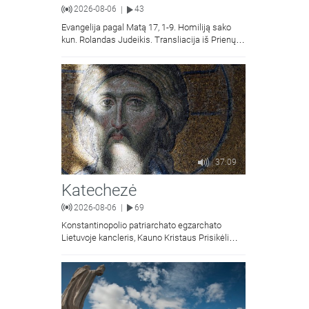
2026-08-06
43
|
Evangelija pagal Matą 17, 1-9. Homiliją sako
kun. Rolandas Judeikis. Transliacija iš Prienų
Kristaus Apsireiškimo bažnyčios.
37:09
Katechezė
2026-08-06
69
|
Konstantinopolio patriarchato egzarchato
Lietuvoje kancleris, Kauno Kristaus Prisikėlimo
krikščionių ortodoksų parapijos klebonas
kunigas Vitalijus Mockus pasakoja apie
Kristaus Atsimainymo šventę.