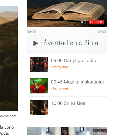
ETERYJE
08:20
09:00
Šventadienio žinia
09:00 Ganytojo žodis
/ kartojimas
09:45 Muzika ir skaitiniai
/ kartojimas
10:00 Šv. Mišios
splash.com
eda Jono
Būda.