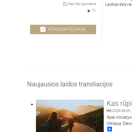
Laidoje dalyva
Kas rūpi jauniems
71
ATSISIŲSKITE ĮRAŠĄ
Naujausios laidos transliacijos
Kas rūp
2026-08-05
Apie iniciaty
Vilniaus Die
Share