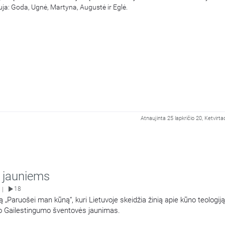
uja: Goda, Ugnė, Martyna, Augustė ir Eglė.
Atnaujinta 25 lapkričio 20, Ketvirta
i jauniems
18
|
vą „Paruošei man kūną“, kuri Lietuvoje skeidžia žinią apie kūno teologiją
vo Gailestingumo šventovės jaunimas.