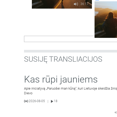
36:17
SUSIJĘ TRANSLIACIJOS
Kas rūpi jauniems
Apie iniciatyvą „Paruošei man kūną“, kuri Lietuvoje skeidžia žinią
Dievo
2026-08-05
18
|