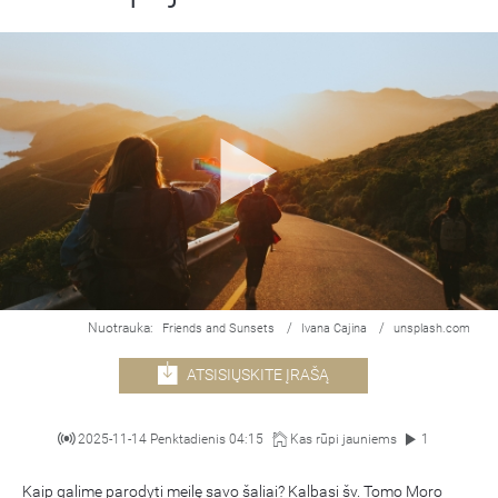
Nuotrauka:
/
/
Friends and Sunsets
Ivana Cajina
unsplash.com
ATSISIŲSKITE ĮRAŠĄ
2025-11-14 Penktadienis 04:15
Kas rūpi jauniems
1
Kaip galime parodyti meilę savo šaliai? Kalbasi šv. Tomo Moro