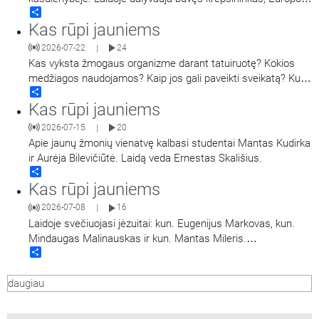
Share
taurės laimėtojas, tris kartus LKL čempionas, tris kartus LKL
Kas rūpi jauniems
oro karalius, dabar – krepšinio treneris Darius Sirtautas.
Laidą veda Jonas Tamulis. Antroje laidos dalyje tais pačiais
2026-07-22
24
|
klausimais kalbinamas jaunimas
…
Kas vyksta žmogaus organizme darant tatuiruotę? Kokios
medžiagos naudojamos? Kaip jos gali paveikti sveikatą? Kuo
Share
rizikuoja žmonės jas darydamiesi ir šalindami? Pasakoja
Kas rūpi jauniems
Vilniaus Santaros klinikų Dermatovenerologijos centro
vadovas, gydytojas dermatovenerologas dr. Tadas Raudonis.
2026-07-15
20
|
Kalbina Regina Statkuvienė.
Apie jaunų žmonių vienatvę kalbasi studentai Mantas Kudirka
ir Aurėja Bilevičiūtė. Laidą veda Ernestas Skališius.
Share
Kas rūpi jauniems
2026-07-08
16
|
Laidoje svečiuojasi jėzuitai: kun. Eugenijus Markovas, kun.
Mindaugas Malinauskas ir kun. Mantas Mileris.
Share
Pristato „Magis“ projektą ir kalbasi apie jaunystę ir viltį.
daugiau