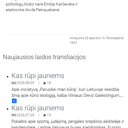
politologų klubo narė Emilija Karčevska ir
ateitininkė Akvilė Petrauskienė.
Atnaujinta 25 lapkričio 14, Penktadienis
18:47
Naujausios laidos transliacijos
Kas rūpi jauniems
2026-08-05
18
|
Apie iniciatyvą „Paruošei man kūną“, kuri Lietuvoje skeidžia
žinią apie kūno teologiją, kalba Vilniaus Dievo Gailestingumo
Share
šventovės jaunimas.
Kas rūpi jauniems
2026-07-29
19
|
Pokalbis apie sportą, judėjimą, pergales krepšinio aikštelėje ir
kasdienybėje. Laidoje dalyvauja buvęs krepšininkas, Europos