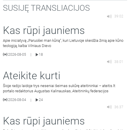
SUSIJĘ TRANSLIACIJOS
39:02
Kas rūpi jauniems
Apie iniciatyvą „Paruošei man kūną“, kuri Lietuvoje skeidžia žinią apie kūno
teologiją, kalba Vilniaus Dievo
2026-08-05
18
|
38:01
Ateikite kurti
Šioje radijo laidoje trys neseniai šeimas sukūrę ateitininkai – ateitis.lt
portalo redaktorius Augustas Kalinauskas, Ateitininkų federacijos
2026-08-04
24
|
36:37
Kas rūpi jauniems