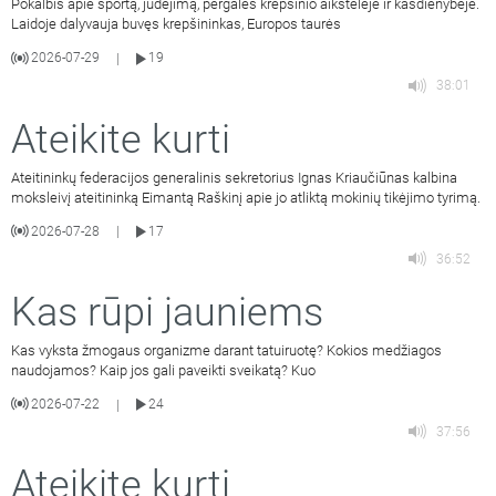
Pokalbis apie sportą, judėjimą, pergales krepšinio aikštelėje ir kasdienybėje.
Laidoje dalyvauja buvęs krepšininkas, Europos taurės
2026-07-29
19
|
38:01
Ateikite kurti
Ateitininkų federacijos generalinis sekretorius Ignas Kriaučiūnas kalbina
moksleivį ateitininką Eimantą Raškinį apie jo atliktą mokinių tikėjimo tyrimą.
2026-07-28
17
|
36:52
Kas rūpi jauniems
Kas vyksta žmogaus organizme darant tatuiruotę? Kokios medžiagos
naudojamos? Kaip jos gali paveikti sveikatą? Kuo
2026-07-22
24
|
37:56
Ateikite kurti