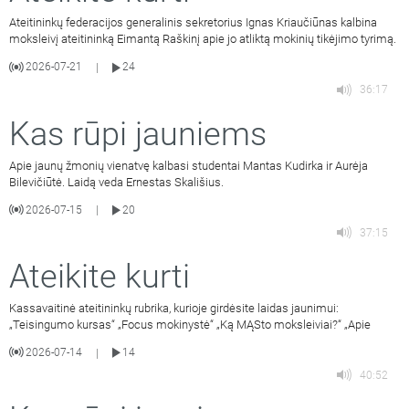
Ateitininkų federacijos generalinis sekretorius Ignas Kriaučiūnas kalbina
moksleivį ateitininką Eimantą Raškinį apie jo atliktą mokinių tikėjimo tyrimą.
2026-07-21
24
|
36:17
Kas rūpi jauniems
Apie jaunų žmonių vienatvę kalbasi studentai Mantas Kudirka ir Aurėja
Bilevičiūtė. Laidą veda Ernestas Skališius.
2026-07-15
20
|
37:15
Ateikite kurti
Kassavaitinė ateitininkų rubrika, kurioje girdėsite laidas jaunimui:
„Teisingumo kursas“ „Focus mokinystė“ „Ką MĄSto moksleiviai?“ „Apie
2026-07-14
14
|
40:52