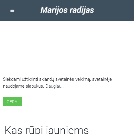
ŠIOJE SVETAINĖJE NAUDOJAMI
SLAPUKAI
Siekdami užtikrinti sklandų svetainės veikimą, svetainėje
naudojame slapukus.
Daugiau..
GERAI
Kas rūpi jauniems