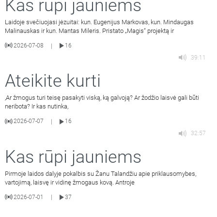
Kas rūpi jauniems
Laidoje svečiuojasi jėzuitai: kun. Eugenijus Markovas, kun. Mindaugas
Malinauskas ir kun. Mantas Mileris. Pristato „Magis“ projektą ir
2026-07-08
16
|
39:11
Ateikite kurti
,Ar žmogus turi teisę pasakyti viską, ką galvoją? Ar žodžio laisvė gali būti
neribota? Ir kas nutinka,
2026-07-07
16
|
32:57
Kas rūpi jauniems
Pirmoje laidos dalyje pokalbis su Žanu Talandžiu apie priklausomybes,
vartojimą, laisvę ir vidinę žmogaus kovą. Antroje
2026-07-01
37
|