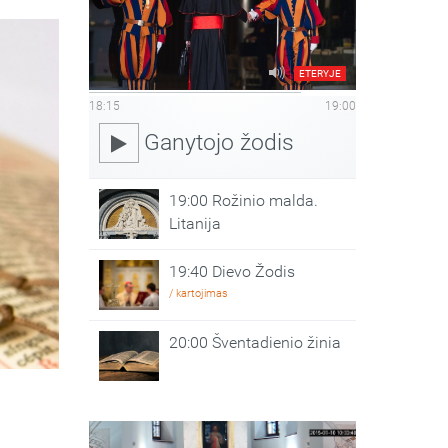
ETERYJE
18:15
19:00
Ganytojo žodis
19:00 Rožinio malda.
Litanija
19:40 Dievo Žodis
/ kartojimas
20:00 Šventadienio žinia