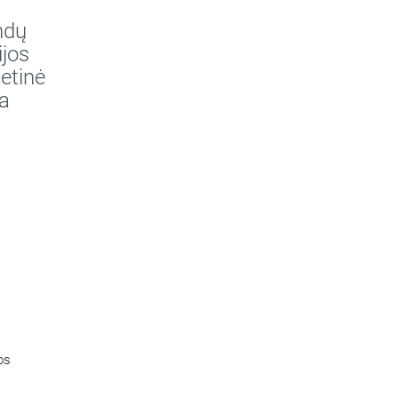
ndų
ijos
etinė
a
os