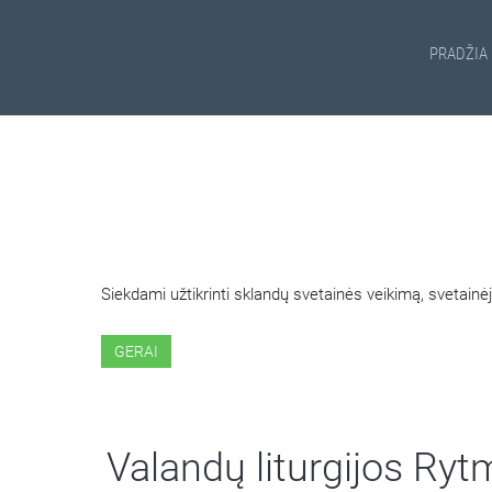
PRADŽIA
ŠIOJE SVETAINĖJE NAUDOJ
Siekdami užtikrinti sklandų svetainės veikimą, svetai
GERAI
Valandų liturgijos Ry