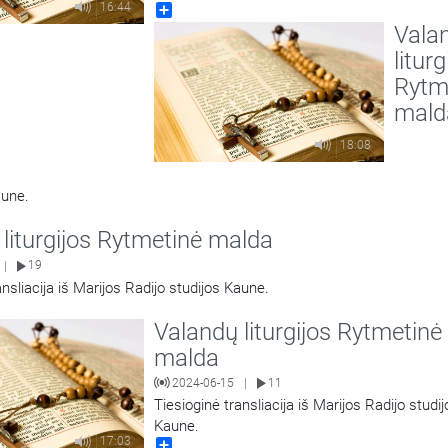
16:44
Share
Vala
liturg
Rytm
mald
18:08
aune.
liturgijos Rytmetinė malda
19
|
ansliacija iš Marijos Radijo studijos Kaune.
Valandų liturgijos Rytmetinė
malda
2024-06-15
11
|
Tiesioginė transliacija iš Marijos Radijo studij
Kaune.
17:03
Share