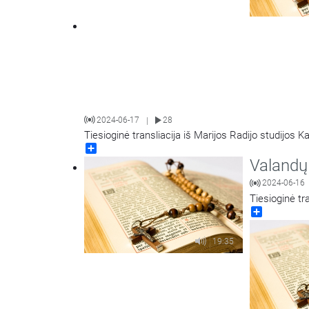
2024-06-17
28
|
Tiesioginė transliacija iš Marijos Radijo studijos K
Share
Valandų 
2024-06-16
Tiesioginė tr
Share
19:35