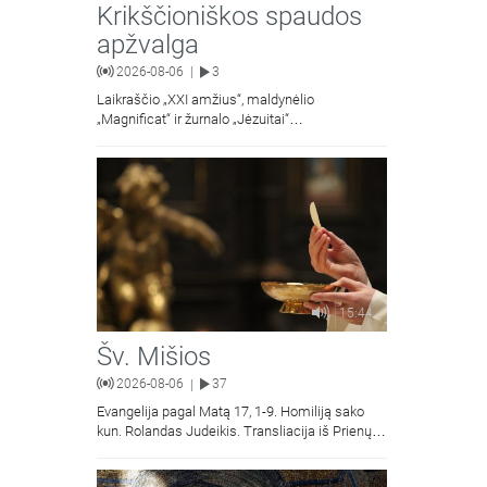
Krikščioniškos spaudos
apžvalga
2026-08-06
3
|
Laikraščio „XXI amžius“, maldynėlio
„Magnificat“ ir žurnalo „Jėzuitai“
naujųjų numerių apžvalgos.
15:44
Šv. Mišios
2026-08-06
37
|
Evangelija pagal Matą 17, 1-9. Homiliją sako
kun. Rolandas Judeikis. Transliacija iš Prienų
Kristaus Apsireiškimo bažnyčios.