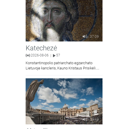
37:09
Katechezė
2026-08-06
57
|
Konstantinopolio patriarchato egzarchato
Lietuvoje kancleris, Kauno Kristaus Prisikėlimo
krikščionių ortodoksų parapijos klebonas
kunigas Vitalijus Mockus pasakoja apie
Kristaus Atsimainymo šventę.
35:43