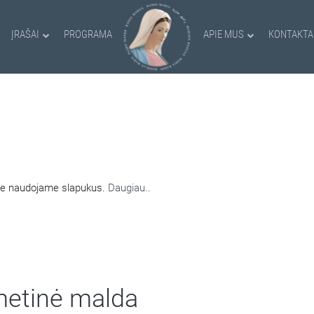
ĮRAŠAI
PROGRAMA
APIE MUS
KONTAKTA
AMI SLAPUKAI
nėje naudojame slapukus.
Daugiau..
tmetinė malda