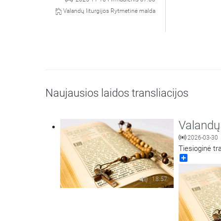
Valandų liturgijos Rytmetinė malda
Naujausios laidos transliacijos
Valandų 
2026-03-30
Tiesioginė tr
Share
18:57