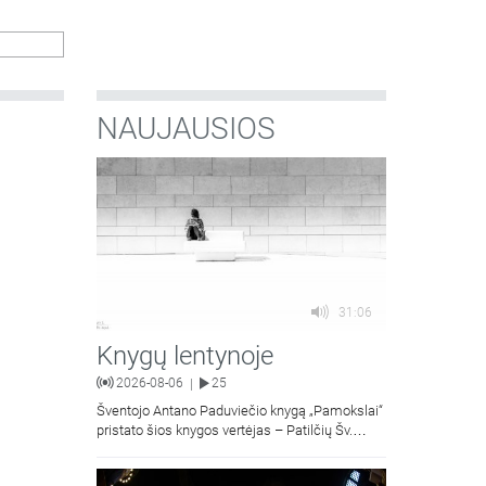
NAUJAUSIOS
31:06
Knygų lentynoje
2026-08-06
25
|
Šventojo Antano Paduviečio knygą „Pamokslai“
pristato šios knygos vertėjas – Patilčių Šv.
Petro Išvadavimo parapijos klebonas, kun.
moralinės teologijos dr. Algirdas Petras