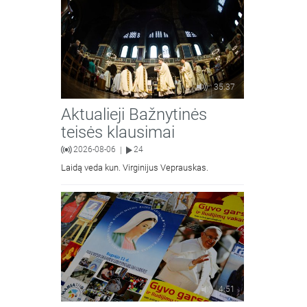
35:37
Aktualieji Bažnytinės
teisės klausimai
2026-08-06
24
|
Laidą veda kun. Virginijus Veprauskas.
4:51