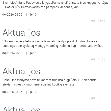
Šventojo Antano Paduviečio knygą „Pamokslai“ pristato šios knygos vertėjas
– Patilčių Šv. Petro Išvadavimo parapijos klebonas, kun.
2026-08-06
10
|
35:43
Aktualijos
Vilniaus universiteto, istorijos fakulteto dėstytojas dr. Liudas Jovaiša
pasakoja apie vyskupą Motiejų Valančių. Kalbina Žygimantas Jacevičius.
2026-08-06
11
|
41:55
Aktualijos
Pasaulinė žindymo savaitė kasmet minima rugpjūčio 1–7 dienomis,
siekiant šviesti visuomenę ir gerinti kūdikių sveikatą
2026-08-05
13
|
36:03
Aktualijos