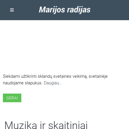
ŠIOJE SVETAINĖJE NAUDOJAMI
SLAPUKAI
Siekdami užtikrinti sklandų svetainės veikimą, svetainėje
naudojame slapukus.
Daugiau..
GERAI
Muzika ir skaitiniai