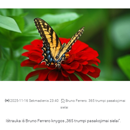
2025-11-16 Sekmadienis 23:40
Bruno Ferrero. 365 trumpi pasakojimai
sielai
Ištrauka iš Bruno Ferrero knygos „365 trumpi pasakojimai sielai“.