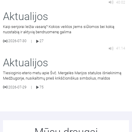
40:02
Aktualijos
Kaip senjorai leižia vasarą? Kokios veiklos jiems siūlomos bei kokią
nuostabią ir aktyvią bendruomenę galima
2026-07-30
27
|
41:14
Aktualijos
Tiesioginio eterio metu apie Švč. Mergelės Marijos statulos išniekinimą
Medžiugorije, nusikaltimų prieš krikščioniškus simbolius, maldos
2026-07-29
75
|