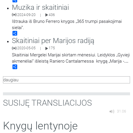
Share
Muzika ir skaitiniai
2024-09-20
436
|
Ištrauka iš Bruno Ferrero knygos „365 trumpi pasakojimai
sielai“.
Share
Skaitiniai per Marijos radiją
2020-05-05
175
|
Skaitiniai Mergelei Marijai skirtam mėnesiui. Leidyklos „Gyvieji
akmenėliai“ išleistą Raniero Cantalamessa knygą „Marija -
Share
Bažnyčios veidrodis“ skaito kunigas Nerijus Pipiras.
daugiau
SUSIJĘ TRANSLIACIJOS
31:06
Knygų lentynoje