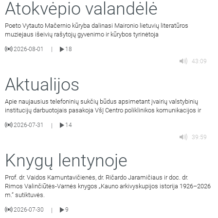
Atokvėpio valandėlė
Poeto Vytauto Mačernio kūryba dalinasi Maironio lietuvių literatūros
muziejaus išeivių rašytojų gyvenimo ir kūrybos tyrinėtoja
2026-08-01
18
|
43:09
Aktualijos
Apie naujausius telefoninių sukčių būdus apsimetant įvairių valstybinių
institucijų darbuotojais pasakoja VšĮ Centro poliklinikos komunikacijos ir
2026-07-31
14
|
39:59
Knygų lentynoje
Prof. dr. Vaidos Kamuntavičienės, dr. Ričardo Jaramičiaus ir doc. dr.
Rimos Valinčiūtės-Varnės knygos „Kauno arkivyskupijos istorija 1926–2026
m.“ sutiktuvės.
2026-07-30
9
|