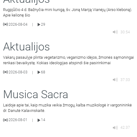
Rugpjūčio 4 d. Bažnyčia mini kunigą, šv. Joną Mariją Vianėjų (Arso kleboną).
Apie kelionę šio
2026-08-04
29
|
30:54
Aktualijos
Vakarų pasaulyje plinta vegetarizmo, veganizmo idėjos, žmonės sąmoningai
renkasi bevaikystę. Kokias ideologijas atspindi šie pasirinkimai
2026-08-03
68
|
37:33
Musica Sacra
Laidoje apie tai, kaip muzika veikia žmogų, kalba muzikologė ir vargonininkė
dr. Danutė Kalavinskaitė.
2026-08-01
14
|
42:37