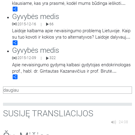
klausiame, kas yra prasmė, kodėl mums būdinga ieškoti
Share
prasmės savo gyvenime, kodėl patiriame beprasmybės
Gyvybės medis
jausmus, - o gal tai irgi prasminga? Apie tai svarsto ir
diskutuoja psichologės dr. Vaiva Klimaitė ir Dovilė Grigienė.
2015-12-16
66
|
Laidoje kalbama apie nevaisingumo problemą Lietuvoje. Kaip
su tuo kovoti ir kokios yra to alternatyvos? Laidoje dalyvauja
Share
kun. prof. dr. Andrius Narbekovas, doc. dr. Benas Ulevičius ir
Gyvybės medis
Vilniaus arkivyskupijos šeimos centro direktorius,
psichologas, psichoterapeutas Algirdas Petronis. Laidą veda
2015-12-09
322
|
medicinos studentų
…
Apie nevaisingumo gydymą kalbasi gydytojas endokrinologas
prof., habl. dr. Gintautas Kazanavičius ir prof. Birutė
Share
Obelenienė.
daugiau
SUSIJĘ TRANSLIACIJOS
24:08