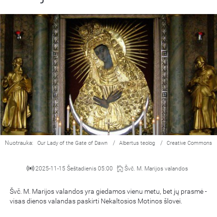
Nuotrauka:
/
/
Our Lady of the Gate of Dawn
Albertus teolog
Creative Commons
2025-11-15 Šeštadienis 05:00
Švč. M. Marijos valandos
Švč. M. Marijos valandos yra giedamos vienu metu, bet jų prasmė -
visas dienos valandas paskirti Nekaltosios Motinos šlovei.