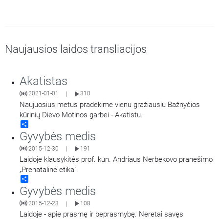
Naujausios laidos transliacijos
Akatistas
2021-01-01
310
|
Naujuosius metus pradėkime vienu gražiausiu Bažnyčios
kūrinių Dievo Motinos garbei - Akatistu.
Share
Gyvybės medis
2015-12-30
191
|
Laidoje klausykitės prof. kun. Andriaus Nerbekovo pranešimo
„Prenatalinė etika".
Share
Gyvybės medis
2015-12-23
108
|
Laidoje - apie prasmę ir beprasmybę. Neretai savęs