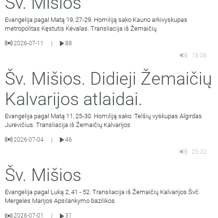
Šv. Mišios
Evangelija pagal Matą 19, 27-29. Homiliją sako Kauno arkivyskupas
metropolitas Kęstutis Kėvalas. Transliacija iš Žemaičių
2026-07-11
88
|
18:08
Šv. Mišios. Didieji Žemaičių
Kalvarijos atlaidai.
Evangelija pagal Matą 11, 25-30. Homiliją sako Telšių vyskupas Algirdas
Jurevičius. Transliacija iš Žemaičių Kalvarijos
2026-07-04
46
|
20:20
Šv. Mišios
Evangelija pagal Luką 2, 41 - 52. Transliacija iš Žemaičių Kalvarijos Švč.
Mergelės Marijos Apsilankymo bazilikos.
2026-07-01
31
|