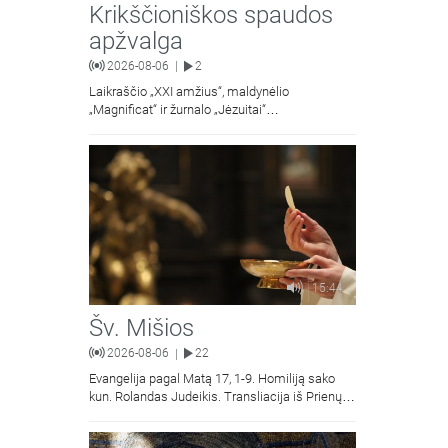
Krikščioniškos spaudos
apžvalga
2026-08-06
2
|
Laikraščio „XXI amžius“, maldynėlio
„Magnificat“ ir žurnalo „Jėzuitai“
naujųjų numerių apžvalgos.
15:44
Šv. Mišios
2026-08-06
22
|
Evangelija pagal Matą 17, 1-9. Homiliją sako
kun. Rolandas Judeikis. Transliacija iš Prienų
Kristaus Apsireiškimo bažnyčios.