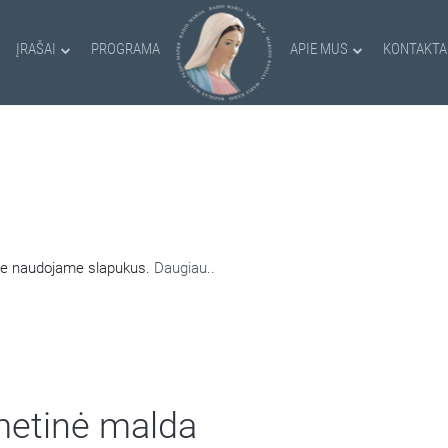
ĮRAŠAI
PROGRAMA
APIE MUS
KONTAKTA
AMI SLAPUKAI
nėje naudojame slapukus.
Daugiau..
tmetinė malda