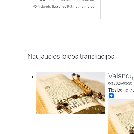
Valandų liturgijos Rytmetinė malda
Naujausios laidos transliacijos
Valandų 
2026-03-30
Tiesioginė tr
Share
18:57