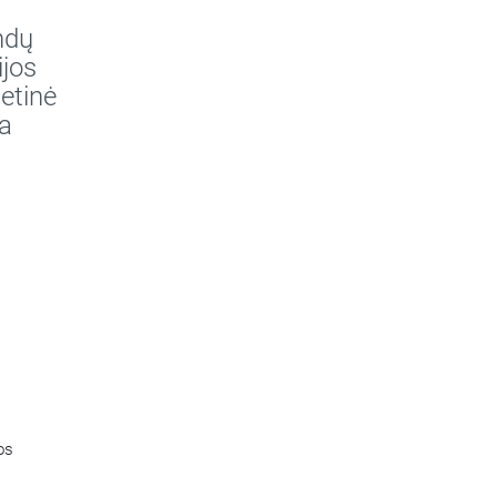
ndų
ijos
etinė
a
os