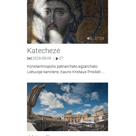
37:09
Katechezė
2026-08-06
27
|
Konstantinopolio patriarchato egzarchato
Lietuvoje kancleris, Kauno Kristaus Prisikėlimo
krikščionių ortodoksų parapijos klebonas
kunigas Vitalijus Mockus pasakoja apie
Kristaus Atsimainymo šventę.
35:43