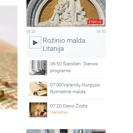
ETERYJE
06:20
06:50
Rožinio malda.
Litanija
06:50 Šiandien. Dienos
programa
07:00 Valandų liturgijos
Rytmetinė malda
07:20 Dievo Žodis
/ kartojimas