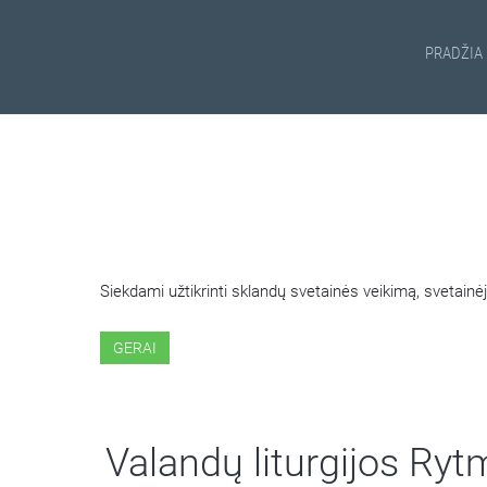
PRADŽIA
ŠIOJE SVETAINĖJE NAUDOJ
Siekdami užtikrinti sklandų svetainės veikimą, svetai
GERAI
Valandų liturgijos Ry