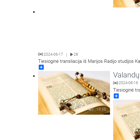
2024-06-17
28
|
Tiesioginė transliacija iš Marijos Radijo studijos K
Share
Valandų 
2024-06-16
Tiesioginė tr
Share
19:35