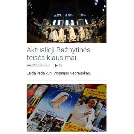
35:37
Aktualieji Bažnytinės
teisės klausimai
2026-08-06
12
|
Laidą veda kun. Virginijus Veprauskas.
4:51