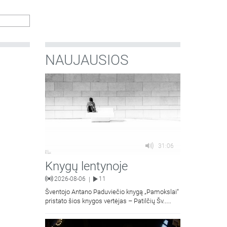
NAUJAUSIOS
31:06
Knygų lentynoje
2026-08-06
11
|
Šventojo Antano Paduviečio knygą „Pamokslai“
pristato šios knygos vertėjas – Patilčių Šv.
Petro Išvadavimo parapijos klebonas, kun.
moralinės teologijos dr. Algirdas Petras