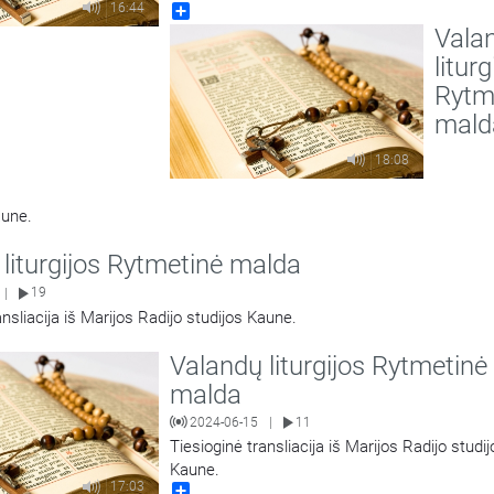
16:44
Share
Vala
liturg
Rytm
mald
18:08
aune.
liturgijos Rytmetinė malda
19
|
ansliacija iš Marijos Radijo studijos Kaune.
Valandų liturgijos Rytmetinė
malda
2024-06-15
11
|
Tiesioginė transliacija iš Marijos Radijo studij
Kaune.
17:03
Share