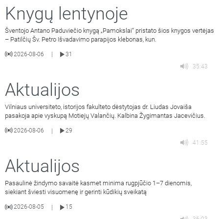
Knygų lentynoje
Šventojo Antano Paduviečio knygą „Pamokslai“ pristato šios knygos vertėjas
– Patilčių Šv. Petro Išvadavimo parapijos klebonas, kun.
2026-08-06
31
|
35:43
Aktualijos
Vilniaus universiteto, istorijos fakulteto dėstytojas dr. Liudas Jovaiša
pasakoja apie vyskupą Motiejų Valančių. Kalbina Žygimantas Jacevičius.
2026-08-06
29
|
41:55
Aktualijos
Pasaulinė žindymo savaitė kasmet minima rugpjūčio 1–7 dienomis,
siekiant šviesti visuomenę ir gerinti kūdikių sveikatą
2026-08-05
15
|