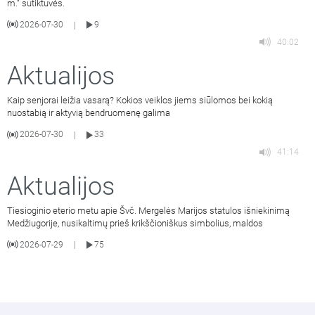
m.“ sutiktuvės.
2026-07-30
9
|
40:02
Aktualijos
Kaip senjorai leižia vasarą? Kokios veiklos jiems siūlomos bei kokią
nuostabią ir aktyvią bendruomenę galima
2026-07-30
33
|
41:14
Aktualijos
Tiesioginio eterio metu apie Švč. Mergelės Marijos statulos išniekinimą
Medžiugorije, nusikaltimų prieš krikščioniškus simbolius, maldos
2026-07-29
75
|