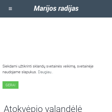
ŠIOJE SVETAINĖJE NAUDOJAMI
SLAPUKAI
Siekdami užtikrinti sklandų svetainės veikimą, svetainėje
naudojame slapukus.
Daugiau..
GERAI
Atokvėpio valandėlė