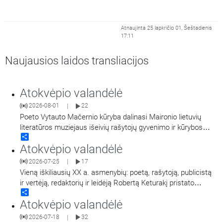
Atnaujinta 25 lapkričio 01, Šeštadienis
17:11
Naujausios laidos transliacijos
Atokvėpio valandėlė
2026-08-01
22
|
Poeto Vytauto Mačernio kūryba dalinasi Maironio lietuvių
literatūros muziejaus išeivių rašytojų gyvenimo ir kūrybos
Share
tyrinėtoja Virginija Paplauskienė.
Atokvėpio valandėlė
2026-07-25
17
|
Vieną iškiliausių XX a. asmenybių: poetą, rašytoją, publicistą
ir vertėją, redaktorių ir leidėją Robertą Keturakį pristato
Share
Maironio lietuvių literatūros muziejaus muziejininkė Virginija
Atokvėpio valandėlė
Paplauskienė.
2026-07-18
32
|