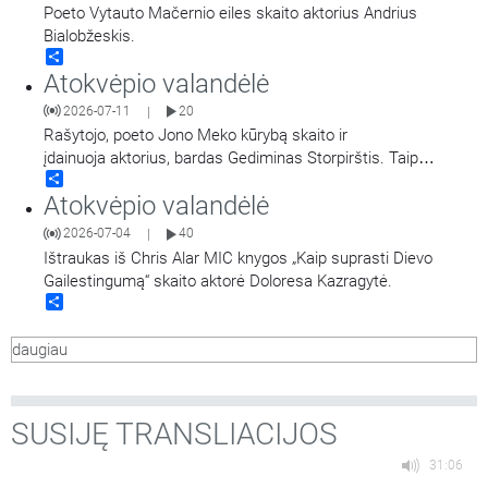
Poeto Vytauto Mačernio eiles skaito aktorius Andrius
Bialobžeskis.
Share
Atokvėpio valandėlė
2026-07-11
20
|
Rašytojo, poeto Jono Meko kūrybą skaito ir
įdainuoja aktorius, bardas Gediminas Storpirštis. Taip
Share
pat girdime kūrinius pagal Jono Meko žodžius iš Gedimino
Atokvėpio valandėlė
Storpirščio dainų rinkinio „Šaknys“.
2026-07-04
40
|
Ištraukas iš Chris Alar MIC knygos „Kaip suprasti Dievo
Gailestingumą“ skaito aktorė Doloresa Kazragytė.
Share
daugiau
SUSIJĘ TRANSLIACIJOS
31:06