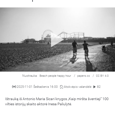
Nuotrauka:
/
/
Beach people happy hour
papers.co
CC BY 4.0
2025-11-01 Šeštadienis 16:00
Atokvėpio valandėlė
82
Ištrauką iš Antonio Maria Sicari knygos „Kaip miršta šventieji“ 100
vilties istorijų skaito aktorė Inesa Paliulytė.