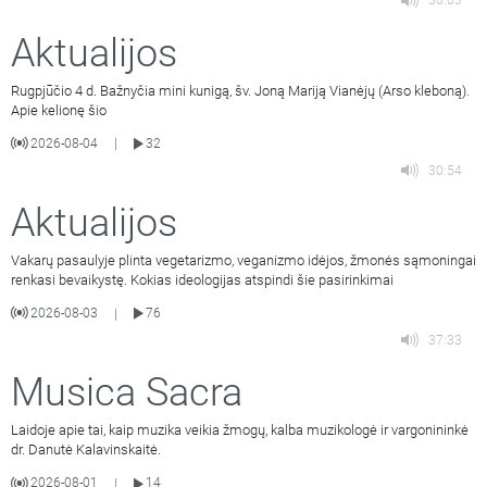
36:03
Aktualijos
Rugpjūčio 4 d. Bažnyčia mini kunigą, šv. Joną Mariją Vianėjų (Arso kleboną).
Apie kelionę šio
2026-08-04
32
|
30:54
Aktualijos
Vakarų pasaulyje plinta vegetarizmo, veganizmo idėjos, žmonės sąmoningai
renkasi bevaikystę. Kokias ideologijas atspindi šie pasirinkimai
2026-08-03
76
|
37:33
Musica Sacra
Laidoje apie tai, kaip muzika veikia žmogų, kalba muzikologė ir vargonininkė
dr. Danutė Kalavinskaitė.
2026-08-01
14
|