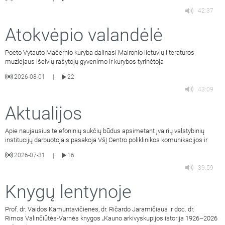
42:37
Atokvėpio valandėlė
Poeto Vytauto Mačernio kūryba dalinasi Maironio lietuvių literatūros
muziejaus išeivių rašytojų gyvenimo ir kūrybos tyrinėtoja
2026-08-01
22
|
43:09
Aktualijos
Apie naujausius telefoninių sukčių būdus apsimetant įvairių valstybinių
institucijų darbuotojais pasakoja VšĮ Centro poliklinikos komunikacijos ir
2026-07-31
16
|
39:59
Knygų lentynoje
Prof. dr. Vaidos Kamuntavičienės, dr. Ričardo Jaramičiaus ir doc. dr.
Rimos Valinčiūtės-Varnės knygos „Kauno arkivyskupijos istorija 1926–2026