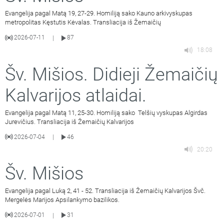
Evangelija pagal Matą 19, 27-29. Homiliją sako Kauno arkivyskupas
metropolitas Kęstutis Kėvalas. Transliacija iš Žemaičių
2026-07-11
87
|
18:08
Šv. Mišios. Didieji Žemaičių
Kalvarijos atlaidai.
Evangelija pagal Matą 11, 25-30. Homiliją sako Telšių vyskupas Algirdas
Jurevičius. Transliacija iš Žemaičių Kalvarijos
2026-07-04
46
|
20:20
Šv. Mišios
Evangelija pagal Luką 2, 41 - 52. Transliacija iš Žemaičių Kalvarijos Švč.
Mergelės Marijos Apsilankymo bazilikos.
2026-07-01
31
|