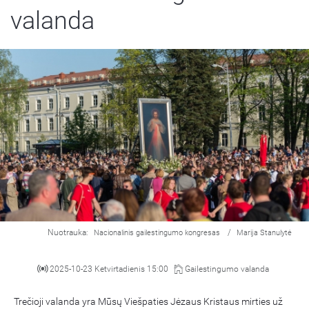
valanda
Nuotrauka:
/
Nacionalinis gailestingumo kongresas
Marija Stanulytė
2025-10-23 Ketvirtadienis 15:00
Gailestingumo valanda
Trečioji valanda yra Mūsų Viešpaties Jėzaus Kristaus mirties už