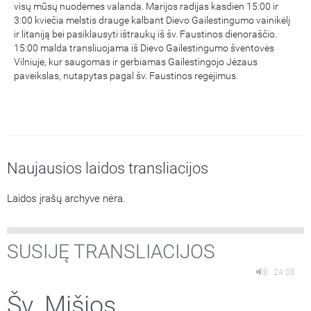
visų mūsų nuodėmes valanda. Marijos radijas kasdien 15:00 ir
3:00 kviečia melstis drauge kalbant Dievo Gailestingumo vainikėlį
ir litaniją bei pasiklausyti ištraukų iš šv. Faustinos dienoraščio.
15:00 malda transliuojama iš Dievo Gailestingumo šventovės
Vilniuje, kur saugomas ir gerbiamas Gailestingojo Jėzaus
paveikslas, nutapytas pagal šv. Faustinos regėjimus.
Naujausios laidos transliacijos
Laidos įrašų archyve nėra.
SUSIJĘ TRANSLIACIJOS
24:08
Šv. Mišios