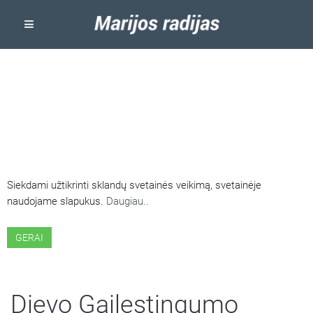
ŠIOJE SVETAINĖJE NAUDOJAMI
SLAPUKAI
Siekdami užtikrinti sklandų svetainės veikimą, svetainėje
naudojame slapukus.
Daugiau..
GERAI
Dievo Gailestingumo