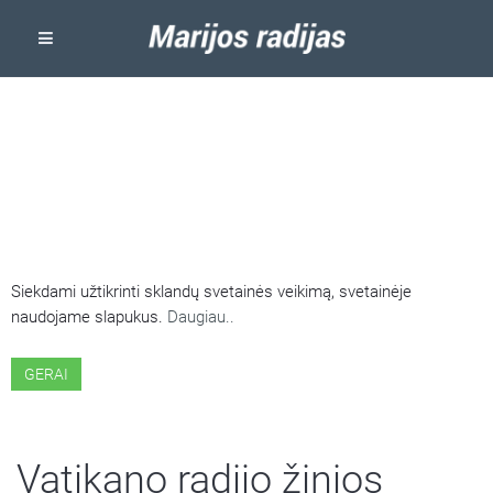
ŠIOJE SVETAINĖJE NAUDOJAMI
SLAPUKAI
Siekdami užtikrinti sklandų svetainės veikimą, svetainėje
naudojame slapukus.
Daugiau..
GERAI
Vatikano radijo žinios