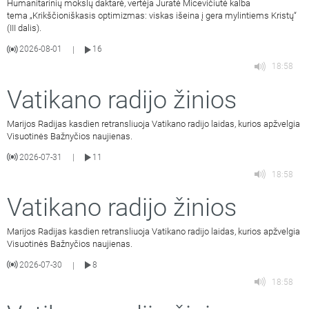
Humanitarinių mokslų daktarė, vertėja Jūratė Micevičiūtė kalba
tema „Krikščioniškasis optimizmas: viskas išeina į gera mylintiems Kristų“
(III dalis).
2026-08-01
16
|
18:58
Vatikano radijo žinios
Marijos Radijas kasdien retransliuoja Vatikano radijo laidas, kurios apžvelgia
Visuotinės Bažnyčios naujienas.
2026-07-31
11
|
18:58
Vatikano radijo žinios
Marijos Radijas kasdien retransliuoja Vatikano radijo laidas, kurios apžvelgia
Visuotinės Bažnyčios naujienas.
2026-07-30
8
|
18:58