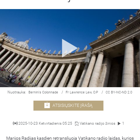
Nuotrauka:
/
/
Bernini's Colonnade
Fr Lawrence Lew, O.P
CC BY-NC-ND 2.0
ATSISIŲSKITE ĮRAŠĄ
2025-10-23 Ketvirtadienis 05:25
Vatikano radijo žinios
1
Marijos Radijas kasdien retransliuoja Vatikano radijo laidas, kurios