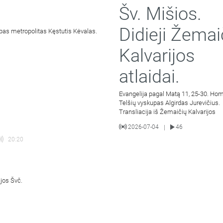
Šv. Mišios.
Didieji Žemai
pas metropolitas Kęstutis Kėvalas.
Kalvarijos
atlaidai.
Evangelija pagal Matą 11, 25-30. Hom
Telšių vyskupas Algirdas Jurevičius.
Transliacija iš Žemaičių Kalvarijos
2026-07-04
46
|
20:20
ijos Švč.