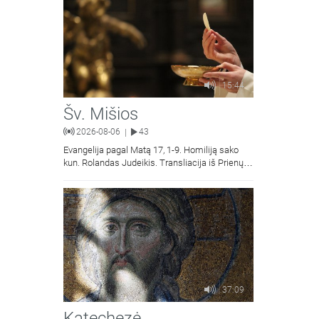
15:44
Šv. Mišios
2026-08-06
43
|
Evangelija pagal Matą 17, 1-9. Homiliją sako
kun. Rolandas Judeikis. Transliacija iš Prienų
Kristaus Apsireiškimo bažnyčios.
37:09
Katechezė