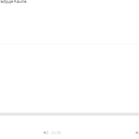
radijuje Kaune.
24:08