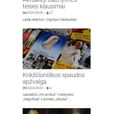
teisės klausimai
2026-08-06
27
|
Laidą veda kun. Virginijus Veprauskas.
4:51
Krikščioniškos spaudos
apžvalga
2026-08-06
4
|
Laikraščio „XXI amžius“, maldynėlio
„Magnificat“ ir žurnalo „Jėzuitai“
naujųjų numerių apžvalgos.