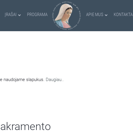
ĮRAŠAI
PROGRAMA
APIE MUS
KONTAKTA
AMI SLAPUKAI
nėje naudojame slapukus.
Daugiau..
 Sakramento