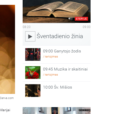
ETERYJE
08:20
09:00
Šventadienio žinia
09:00 Ganytojo žodis
/ kartojimas
09:45 Muzika ir skaitiniai
/ kartojimas
10:00 Šv. Mišios
Canva.com
Marijai