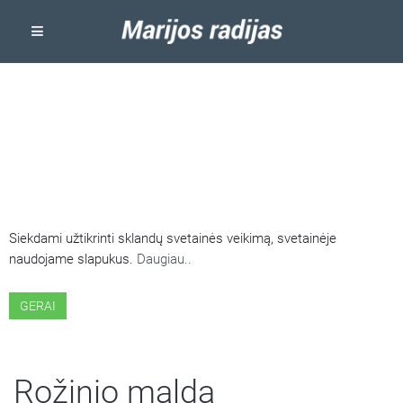
ŠIOJE SVETAINĖJE NAUDOJAMI
SLAPUKAI
Siekdami užtikrinti sklandų svetainės veikimą, svetainėje
naudojame slapukus.
Daugiau..
GERAI
Rožinio malda