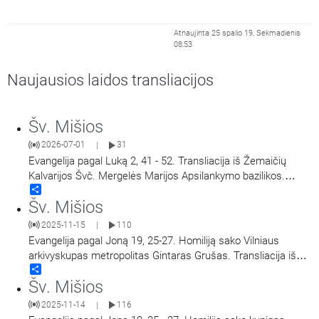
Atnaujinta 25 spalio 19, Sekmadienis
08:53
Naujausios laidos transliacijos
Šv. Mišios
2026-07-01
31
|
Evangelija pagal Luką 2, 41 - 52. Transliacija iš Žemaičių
Kalvarijos Švč. Mergelės Marijos Apsilankymo bazilikos.
Share
Didieji Žemaičių Kalvarijos atllaidai. Šv. Mišias aukoja arkiv.
Šv. Mišios
Georg Gänswein, vysk. Jonas Ivanauskas.
2025-11-15
110
|
Evangelija pagal Joną 19, 25-27. Homiliją sako Vilniaus
arkivyskupas metropolitas Gintaras Grušas. Transliacija iš
Share
Vilniaus Šv. Teresės bažnyčios. Aušros Vartų Švč. Mergelės
Šv. Mišios
Marijos Gailestingumo Motinos atlaidai.
2025-11-14
116
|