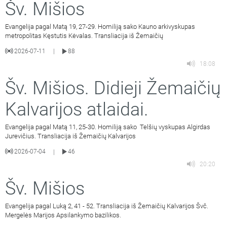
Šv. Mišios
Evangelija pagal Matą 19, 27-29. Homiliją sako Kauno arkivyskupas
metropolitas Kęstutis Kėvalas. Transliacija iš Žemaičių
2026-07-11
88
|
18:08
Šv. Mišios. Didieji Žemaičių
Kalvarijos atlaidai.
Evangelija pagal Matą 11, 25-30. Homiliją sako Telšių vyskupas Algirdas
Jurevičius. Transliacija iš Žemaičių Kalvarijos
2026-07-04
46
|
20:20
Šv. Mišios
Evangelija pagal Luką 2, 41 - 52. Transliacija iš Žemaičių Kalvarijos Švč.
Mergelės Marijos Apsilankymo bazilikos.