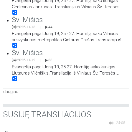
Evangelija pagal Joną 19, 25 - 27. Homiliją sako kunigas
Gediminas Jankūnas. Transliacija iš Vilniaus Šv. Teresės
Share
bažnyčios. Aušros Vartų Švč. Mergelės Marijos
Šv. Mišios
Gailestingumo Motinos atlaidai.
2025-11-13
44
|
Evangelija pagal Joną 19, 25 - 27. Homiliją sako Vilniaus
arkivyskupas metropolitas Gintaras Grušas.Transliacija iš
Share
Vilniaus Šv. Teresės bažnyčios. Aušros Vartų Švč. Mergelės
Šv. Mišios
Marijos Gailestingumo Motinos atlaidai.
2025-11-12
33
|
Evangelija pagal Joną 19, 25-27. Homiliją sako kunigas
Liutauras Vilėniškis.Transliacija iš Vilniaus Šv. Teresės
Share
bažnyčios. Aušros Vartų Švč. Mergelės Marijos
Gailestingumo Motinos atlaidai.
daugiau
SUSIJĘ TRANSLIACIJOS
24:08