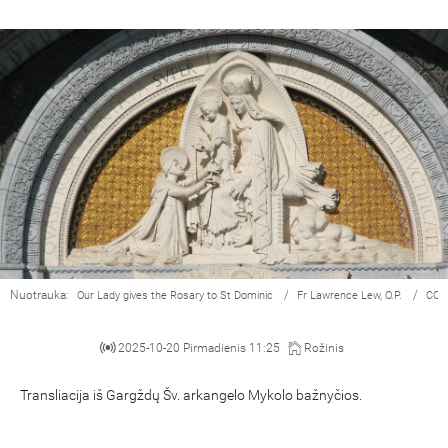
Nuotrauka:
/
/
Our Lady gives the Rosary to St Dominic
Fr Lawrence Lew, O.P.
CC 
2025-10-20 Pirmadienis 11:25
Rožinis
Transliacija iš Gargždų Šv. arkangelo Mykolo bažnyčios.